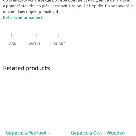
do překližkových desek,je potřeba opatrně vytlačit, lehce osmirkovat
a pomocí stavebního plánu sestavit. Lze použít i lepidlo. Po sestavení je
možné daný objekt pomalovat.
Detailed information
ASK
WATCH
SHARE
Related products
Gepetto's Peafowl -
Gepetto's Owl - Wooden