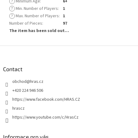
?
Minimum Age
:
6+
?
Min. Number of Players
:
1
?
Max. Number of Players
:
1
Number of Pieces
:
97
The item has been sold out…
F
o
o
t
Contact
e
obchod
@
hras.cz
r
+420 224 946 506
https://www.facebook.com/HRAS.CZ
hrascz
https://www.youtube.com/c/HrasCz
Informace pro vás