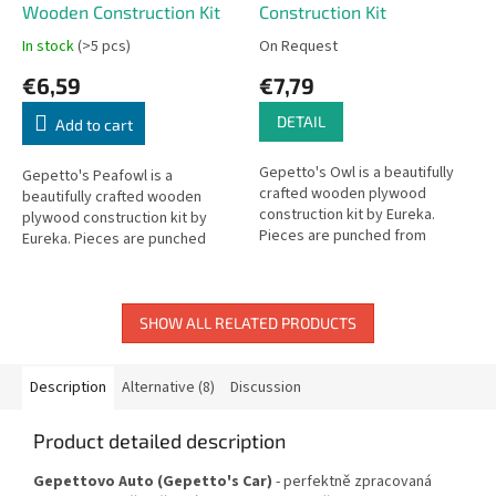
Wooden Construction Kit
Construction Kit
In stock
(>5 pcs)
On Request
€6,59
€7,79
DETAIL
Add to cart
Gepetto's Owl is a beautifully
Gepetto's Peafowl is a
crafted wooden plywood
beautifully crafted wooden
construction kit by Eureka.
plywood construction kit by
Pieces are punched from
Eureka. Pieces are punched
plywood sheets and snap
from plywood sheets and snap
together without glue or tools.
together without glue or tools.
SHOW ALL RELATED PRODUCTS
Description
Alternative (8)
Discussion
Product detailed description
Gepettovo Auto (Gepetto's Car)
- perfektně zpracovaná