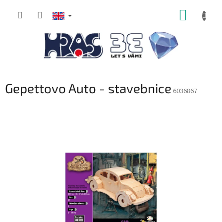
Skip
SHOPP
to
content
CART
Gepettovo Auto - stavebnice
6036867