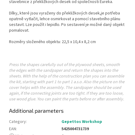
stavebnice z překližkových desek od společnosti Eureka.
Dílky, které jsou vyraženy do překližkových desek,je potřeba
opatrně vytlačit, lehce osmirkovat a pomocí stavebního plánu
sestavit. Lze použít i lepidlo. Po sestavení je možné daný objekt
pomalovat.
Rozměry složeného objektu: 22,5 x 10,4 x 8,2 cm
Press the shapes carefully out of the plywood sheets, smooth
the edges with the sandpaper and return the shapes into the
sheets. With the help of the construction plan you can assemble
the kit, starting with part 1 to part 1 a.s.o. Also the picture on the
cover helps with the assembly. The sandpaper should be used
again, if the connecting joints are too tight. If they are too loose,
use wood glue. You can paint the parts before or after assembly.
Additional parameters
Category
:
Gepettos Workshop
EAN
:
5425004731739