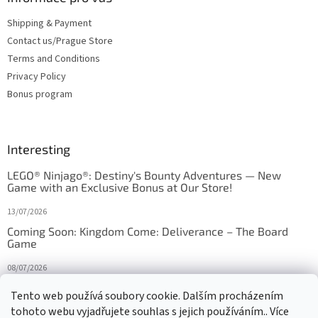
Shipping & Payment
Contact us/Prague Store
Terms and Conditions
Privacy Policy
Bonus program
Interesting
LEGO® Ninjago®: Destiny's Bounty Adventures — New
Game with an Exclusive Bonus at Our Store!
13/07/2026
Coming Soon: Kingdom Come: Deliverance – The Board
Game
08/07/2026
Is Orbito just Tic-Tac-Toe in disguise?
Tento web používá soubory cookie. Dalším procházením
tohoto webu vyjadřujete souhlas s jejich používáním.. Více
27/10/2025