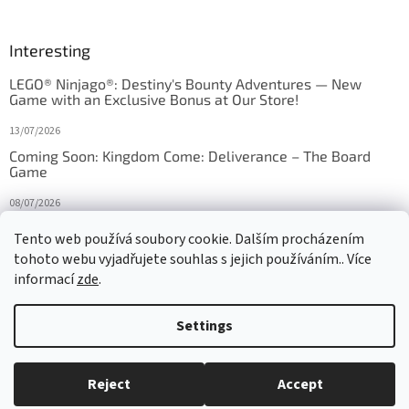
Interesting
LEGO® Ninjago®: Destiny's Bounty Adventures — New
Game with an Exclusive Bonus at Our Store!
13/07/2026
Coming Soon: Kingdom Come: Deliverance – The Board
Game
08/07/2026
Is Orbito just Tic-Tac-Toe in disguise?
Tento web používá soubory cookie. Dalším procházením
tohoto webu vyjadřujete souhlas s jejich používáním.. Více
27/10/2025
informací
zde
.
Settings
Created by Shoptet
Reject
Accept
Copyright 2026
HRAS
. All rights reserved.
Edit cookie settings