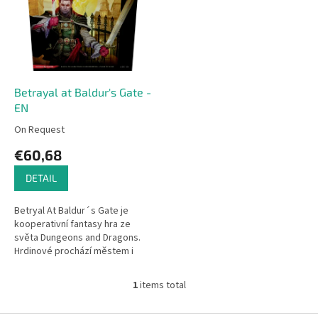
i
t
n
o
g
f
p
r
o
Betrayal at Baldur's Gate -
d
EN
u
On Request
c
€60,68
t
s
DETAIL
Betryal At Baldur´s Gate je
kooperativní fantasy hra ze
světa Dungeons and Dragons.
Hrdinové prochází městem i
podzemím a hledají, odkud
přichází zlo, které město
1
items total
L
terorizuje....
i
s