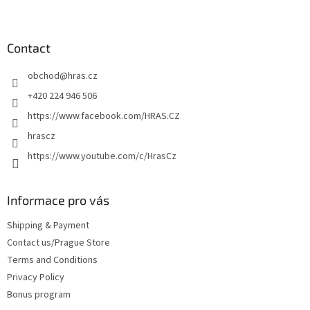
F
t
o
i
o
n
t
Contact
g
e
c
obchod
@
hras.cz
r
o
n
+420 224 946 506
t
https://www.facebook.com/HRAS.CZ
r
o
hrascz
l
https://www.youtube.com/c/HrasCz
s
Informace pro vás
Shipping & Payment
Contact us/Prague Store
Terms and Conditions
Privacy Policy
Bonus program