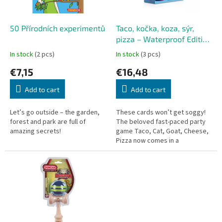
p
r
o
50 Přírodních experimentů
Taco, kočka, koza, sýr,
d
pizza – Waterproof Edition
u
(Czech version)
In stock
(2 pcs)
In stock
(3 pcs)
c
€7,15
€16,48
t
s
Add to cart
Add to cart
Let’s go outside – the garden,
These cards won’t get soggy!
forest and park are full of
The beloved fast-paced party
amazing secrets!
game Taco, Cat, Goat, Cheese,
Pizza now comes in a
waterproof edition – perfect for
the pool, the beach, or
anywhere...