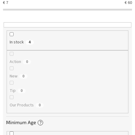
€
7
€
60
i
n
g
In stock
4
Action
0
New
0
Tip
0
Our Products
0
Minimum Age
?