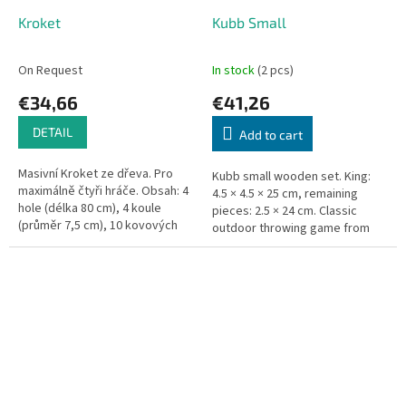
Kroket
Kubb Small
On Request
In stock
(2 pcs)
€34,66
€41,26
DETAIL
Add to cart
Masivní Kroket ze dřeva. Pro
Kubb small wooden set. King:
maximálně čtyři hráče. Obsah: 4
4.5 × 4.5 × 25 cm, remaining
hole (délka 80 cm), 4 koule
pieces: 2.5 × 24 cm. Classic
(průměr 7,5 cm), 10 kovových
outdoor throwing game from
branek, 2 sloupky - v nylonové
Scandinavia.
síti.