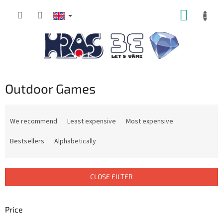
Skip
SHOPP
to
content
CART
Outdoor Games
P
r
We recommend
Least expensive
Most expensive
o
d
Bestsellers
Alphabetically
u
c
t
CLOSE FILTER
s
o
r
Price
t