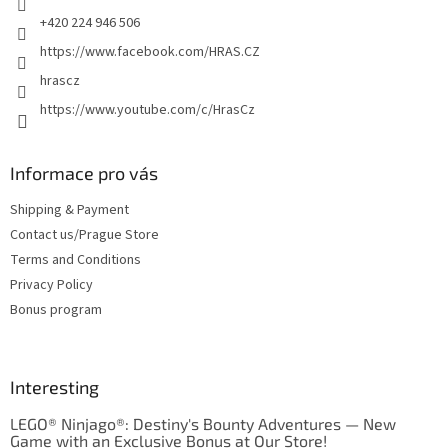
n
+420 224 946 506
t
https://www.facebook.com/HRAS.CZ
r
o
hrascz
l
https://www.youtube.com/c/HrasCz
s
Informace pro vás
Shipping & Payment
Contact us/Prague Store
Terms and Conditions
Privacy Policy
Bonus program
Interesting
LEGO® Ninjago®: Destiny's Bounty Adventures — New
Game with an Exclusive Bonus at Our Store!