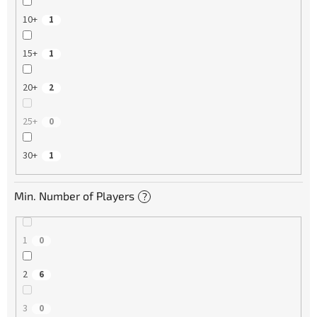
10+
1
15+
1
20+
2
25+
0
30+
1
Min. Number of Players
?
1
0
2
6
3
0