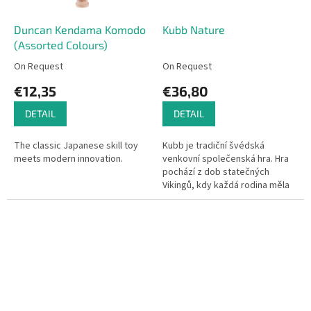
Duncan Kendama Komodo
Kubb Nature
(Assorted Colours)
On Request
On Request
€12,35
€36,80
DETAIL
DETAIL
The classic Japanese skill toy
Kubb je tradiční švédská
meets modern innovation.
venkovní společenská hra. Hra
pochází z dob statečných
Vikingů, kdy každá rodina měla
za domem místo na zpracování
dřeva. Pár statných polínek,...