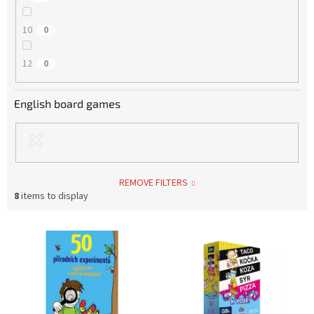
10
0
12
0
English board games
REMOVE FILTERS
8
items to display
L
i
s
t
o
f