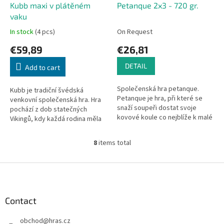
Kubb maxi v plátěném
Petanque 2x3 - 720 gr.
vaku
In stock
(4 pcs)
On Request
€59,89
€26,81
DETAIL
Add to cart
Společenská hra petanque.
Kubb je tradiční švédská
Petanque je hra, při které se
venkovní společenská hra. Hra
snaží soupeři dostat svoje
pochází z dob statečných
kovové koule co nejblíže k malé
Vikingů, kdy každá rodina měla
dřevěné kuličce. Přitom se
za domem místo na zpracování
mohou hodem přiblížit,...
dřeva. Pár statných polínek,...
8
items total
L
i
s
F
t
o
i
o
n
t
Contact
g
e
c
obchod
@
hras.cz
r
o