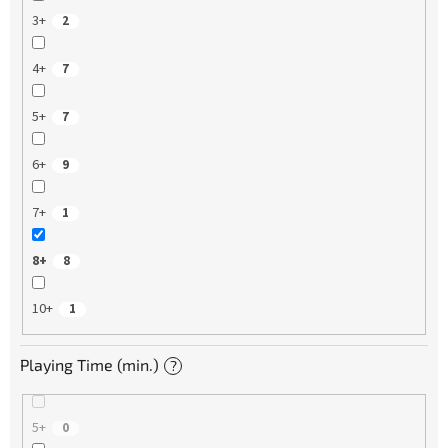
3+
2
4+
7
5+
7
6+
9
7+
1
8+
8
10+
1
Playing Time (min.)
?
5+
0