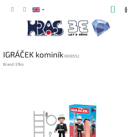
Skip
SHOPP
to
content
CART
IGRÁČEK kominík
6038552
Brand:
Efko