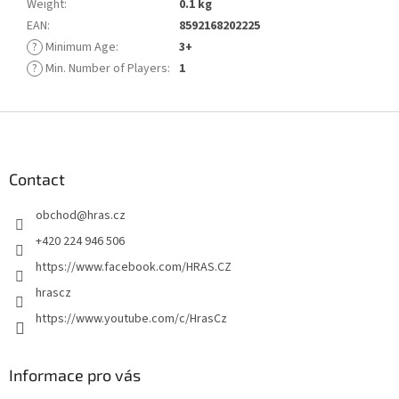
Weight
:
0.1 kg
EAN
:
8592168202225
?
Minimum Age
:
3+
?
Min. Number of Players
:
1
F
o
o
t
Contact
e
obchod
@
hras.cz
r
+420 224 946 506
https://www.facebook.com/HRAS.CZ
hrascz
https://www.youtube.com/c/HrasCz
Informace pro vás