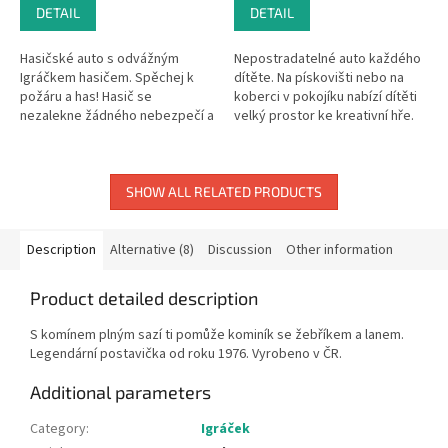
DETAIL
DETAIL
Hasičské auto s odvážným
Nepostradatelné auto každého
Igráčkem hasičem. Spěchej k
dítěte. Na pískovišti nebo na
požáru a has! Hasič se
koberci v pokojíku nabízí dítěti
nezalekne žádného nebezpečí a
velký prostor ke kreativní hře.
vždy je včas na místě. Vyrobeno
Balení obsahuje řidiče Igráčka.
v ČR.
SHOW ALL RELATED PRODUCTS
Description
Alternative (8)
Discussion
Other information
Product detailed description
S komínem plným sazí ti pomůže kominík se žebříkem a lanem.
Legendární postavička od roku 1976. Vyrobeno v ČR.
Additional parameters
Category
:
Igráček