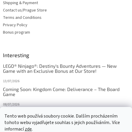
Shipping & Payment
Contact us/Prague Store
Terms and Conditions
Privacy Policy
Bonus program
Interesting
LEGO® Ninjago®: Destiny's Bounty Adventures — New
Game with an Exclusive Bonus at Our Store!
13/07/2026
Coming Soon: Kingdom Come: Deliverance – The Board
Game
08/07/2026
Is Orbito just Tic-Tac-Toe in disguise?
Tento web používá soubory cookie. Dalším procházením
tohoto webu vyjadřujete souhlas s jejich používáním.. Více
27/10/2025
informací
zde
.