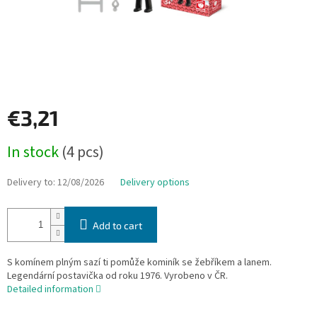
€3,21
Measure
In stock
(4 pcs)
price:
Delivery to:
12/08/2026
Delivery options
Add to cart
S komínem plným sazí ti pomůže kominík se žebříkem a lanem.
Legendární postavička od roku 1976. Vyrobeno v ČR.
Detailed information