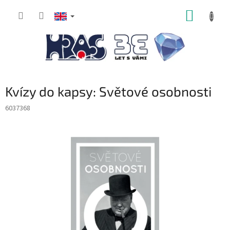
Skip
SHOPP
to
content
CART
Kvízy do kapsy: Světové osobnosti
6037368