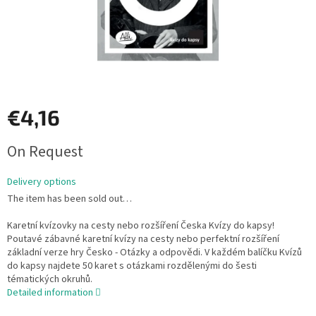
€4,16
Measure
On Request
price:
Delivery options
The item has been sold out…
Karetní kvízovky na cesty nebo rozšíření Česka Kvízy do kapsy!
Poutavé zábavné karetní kvízy na cesty nebo perfektní rozšíření
základní verze hry Česko - Otázky a odpovědi. V každém balíčku Kvízů
do kapsy najdete 50 karet s otázkami rozdělenými do šesti
tématických okruhů.
Detailed information