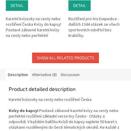
DETAIL
DETAIL
Karetní kvízovky na cesty nebo
Rozšíření pro hru Exxpedice -
rozšíření Česka Kvízy do kapsy!
dalších 1344 otázek ze všech
Poutavé zábavné karetní kvízy
sportovních odvětví bez
na cesty nebo perfektní
krabičky.
rozšíření základní verze hry
Česko - Otázky a odpovědi....
SHOW ALL RELATED PRODUCTS
Description
Alternative (8)
Discussion
Product detailed description
Karetní kvízovky na cesty nebo rozšíření Česka
Kvízy do kapsy!
Poutavé zábavné karetní kvízy na cesty nebo
perfektní rozšíření základní verze hry Česko - Otázky a
odpovědi. V každém balíčku Kvízů do kapsy najdete 50 karet s
otázkami rozdělenými do šesti tématických okruhů. Ke každé z