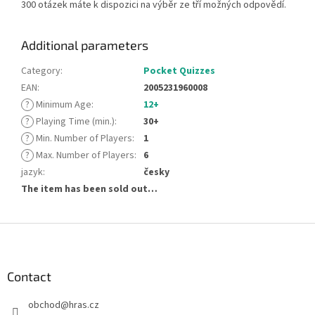
300 otázek máte k dispozici na výběr ze tří možných odpovědí.
Additional parameters
Category
:
Pocket Quizzes
EAN
:
2005231960008
?
Minimum Age
:
12+
?
Playing Time (min.)
:
30+
?
Min. Number of Players
:
1
?
Max. Number of Players
:
6
jazyk
:
česky
The item has been sold out…
F
o
o
t
Contact
e
obchod
@
hras.cz
r