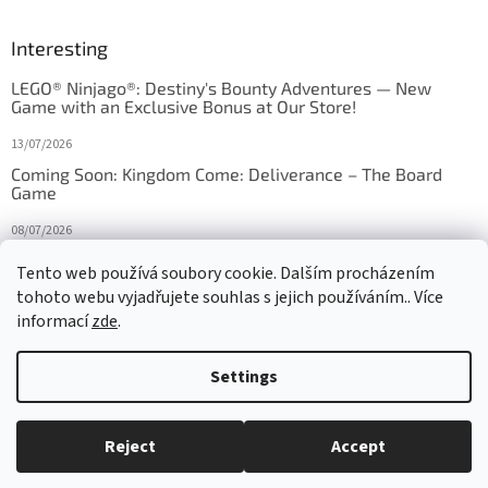
Interesting
LEGO® Ninjago®: Destiny's Bounty Adventures — New
Game with an Exclusive Bonus at Our Store!
13/07/2026
Coming Soon: Kingdom Come: Deliverance – The Board
Game
08/07/2026
Is Orbito just Tic-Tac-Toe in disguise?
Tento web používá soubory cookie. Dalším procházením
tohoto webu vyjadřujete souhlas s jejich používáním.. Více
27/10/2025
informací
zde
.
Settings
Created by Shoptet
Reject
Accept
Copyright 2026
HRAS
. All rights reserved.
Edit cookie settings