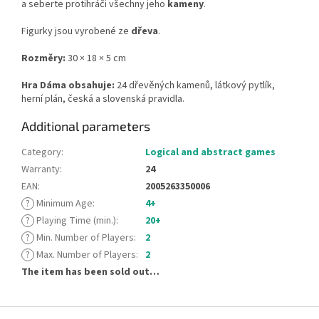
a seberte protihráči všechny jeho
kameny
.
Figurky jsou vyrobené ze
dřeva
.
Rozměry:
30 × 18 × 5 cm
Hra Dáma obsahuje:
24 dřevěných kamenů, látkový pytlík,
herní plán, česká a slovenská pravidla.
Additional parameters
Category
:
Logical and abstract games
Warranty
:
24
EAN
:
2005263350006
?
Minimum Age
:
4+
?
Playing Time (min.)
:
20+
?
Min. Number of Players
:
2
?
Max. Number of Players
:
2
The item has been sold out…
F