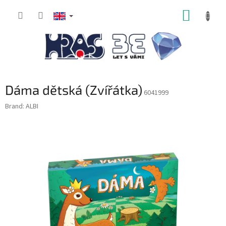
Skip
SHOPP
to
content
CART
Dáma dětská (Zvířátka)
6041999
Brand:
ALBI