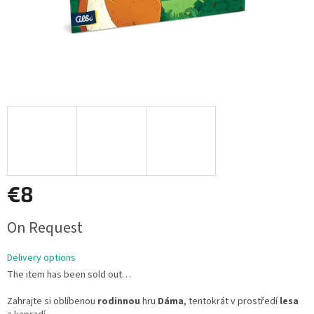
€8
Measure
On Request
price:
Delivery options
The item has been sold out…
Zahrajte si oblíbenou
rodinnou
hru
Dáma
, tentokrát v prostředí
lesa