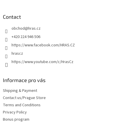
o
o
t
Contact
e
obchod
@
hras.cz
r
+420 224 946 506
https://www.facebook.com/HRAS.CZ
hrascz
https://www.youtube.com/c/HrasCz
Informace pro vás
Shipping & Payment
Contact us/Prague Store
Terms and Conditions
Privacy Policy
Bonus program