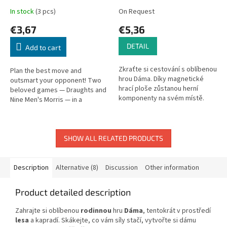
In stock
(3 pcs)
On Request
€3,67
€5,36
DETAIL
Add to cart
Zkraťte si cestování s oblíbenou
Plan the best move and
hrou Dáma. Díky magnetické
outsmart your opponent! Two
hrací ploše zůstanou herní
beloved games — Draughts and
komponenty na svém místě.
Nine Men's Morris — in a
Zdokonalujte své strategické
practical travel version to train
myšlení a bystrost, ať už jste...
logical thinking and strategy.
SHOW ALL RELATED PRODUCTS
Description
Alternative (8)
Discussion
Other information
Product detailed description
Zahrajte si oblíbenou
rodinnou
hru
Dáma
, tentokrát v prostředí
lesa
a kapradí. Skákejte, co vám síly stačí, vytvořte si dámu