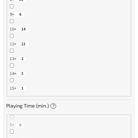
9+
6
10+
14
12+
21
13+
1
14+
3
15+
1
Playing Time (min.)
?
5+
0