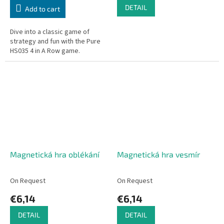
DETAIL
Add to cart
Dive into a classic game of
strategy and fun with the Pure
HS035 4 in A Row game.
Magnetická hra oblékání
Magnetická hra vesmír
On Request
On Request
€6,14
€6,14
DETAIL
DETAIL