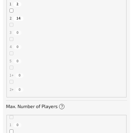
1
2
2
14
3
0
4
0
5
0
1+
0
2+
0
Max. Number of Players
?
1
0