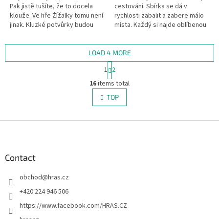
Pak jistě tušíte, že to docela
cestování. Sbírka se dá v
klouže. Ve hře Žížalky tomu není
rychlosti zabalit a zabere málo
jinak. Kluzké potvůrky budou
místa. Každý si najde oblíbenou
vaši figurku pěkně zdržovat od
hru, ať je to domino, šachy,
toho, aby došla do...
mikádo nebo dáma:...
LOAD 4 MORE
P
1
2
a
L
g
16
items total
i
i
s
TOP
n
t
a
i
t
i
F
n
o
g
o
n
c
o
o
t
Contact
n
e
t
obchod
@
hras.cz
r
r
o
+420 224 946 506
l
https://www.facebook.com/HRAS.CZ
s