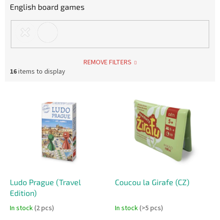
English board games
REMOVE FILTERS
16
items to display
L
i
s
t
o
f
p
r
o
Ludo Prague (Travel
Coucou la Girafe (CZ)
d
Edition)
u
In stock
(2 pcs)
In stock
(>5 pcs)
c