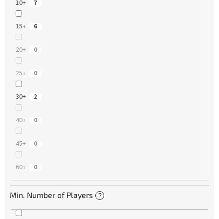
10+
7
15+
6
20+
0
25+
0
30+
2
40+
0
45+
0
60+
0
Min. Number of Players
?