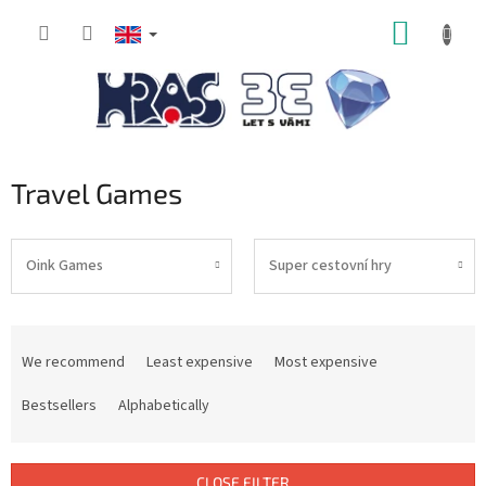
Skip
SHOPP
to
content
CART
Travel Games
Oink Games
Super cestovní hry
P
r
We recommend
Least expensive
Most expensive
o
d
Bestsellers
Alphabetically
u
c
t
CLOSE FILTER