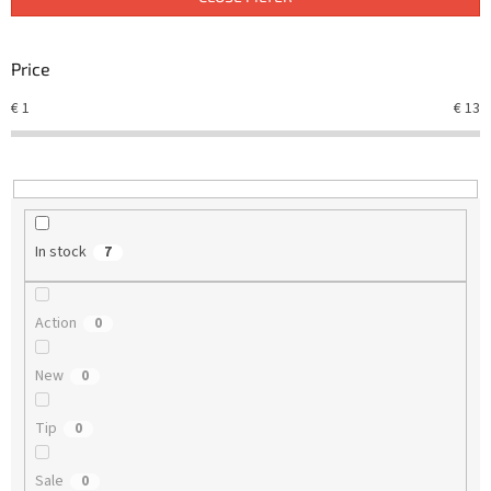
s
o
r
Price
t
€
1
€
13
i
n
g
In stock
7
Action
0
New
0
Tip
0
Sale
0