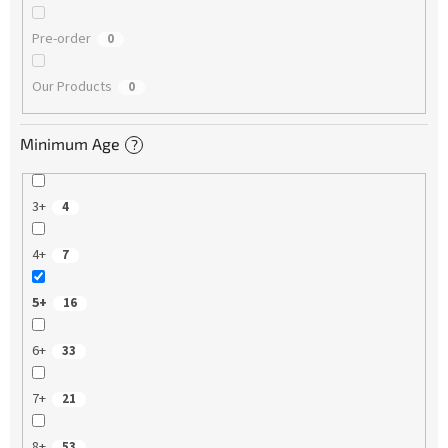
Pre-order
0
Our Products
0
Minimum Age
?
3+
4
4+
7
5+
16
6+
33
7+
21
8+
53