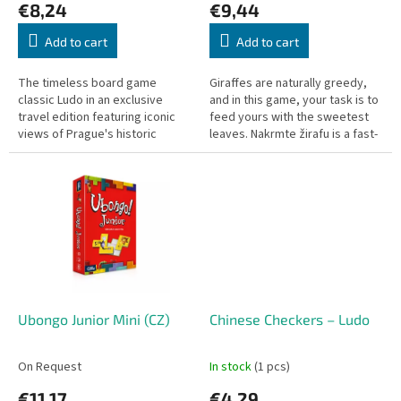
€8,24
€9,44
t
s
Add to cart
Add to cart
The timeless board game
Giraffes are naturally greedy,
classic Ludo in an exclusive
and in this game, your task is to
travel edition featuring iconic
feed yours with the sweetest
views of Prague's historic
leaves. Nakrmte žirafu is a fast-
center! Simple rules, fast-paced
paced game of observation and
gameplay, and a compact
a little bit of...
board...
Ubongo Junior Mini (CZ)
Chinese Checkers – Ludo
On Request
In stock
(1 pcs)
€11,17
€4,29