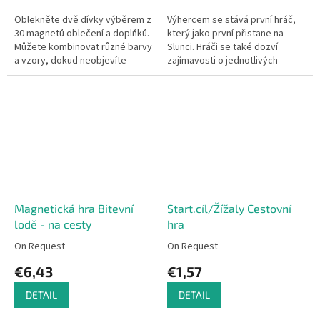
Oblekněte dvě dívky výběrem z
Výhercem se stává první hráč,
30 magnetů oblečení a doplňků.
který jako první přistane na
Můžete kombinovat různé barvy
Slunci. Hráči se také dozví
a vzory, dokud neobjevíte
zajímavosti o jednotlivých
nejslušivější kombinaci. Hra
planetách v naší Sluneční
nabízí kreativní zábavu na cesty.
soustavě.
Magnetická hra Bitevní
Start.cíl/Žížaly Cestovní
lodě - na cesty
hra
On Request
On Request
€6,43
€1,57
DETAIL
DETAIL