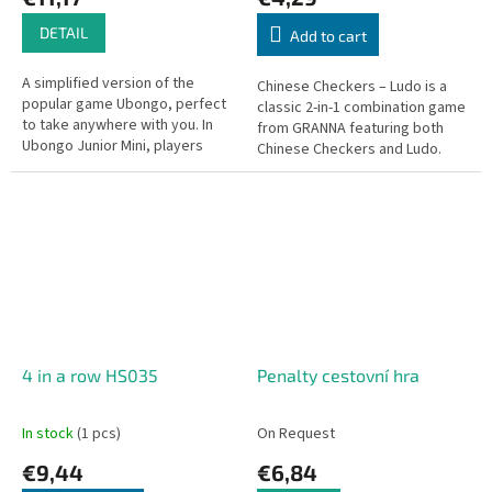
DETAIL
Add to cart
A simplified version of the
Chinese Checkers – Ludo is a
popular game Ubongo, perfect
classic 2-in-1 combination game
to take anywhere with you. In
from GRANNA featuring both
Ubongo Junior Mini, players
Chinese Checkers and Ludo.
race to place animal-shaped
tiles onto the designated
spaces...
4 in a row HS035
Penalty cestovní hra
In stock
(1 pcs)
On Request
€9,44
€6,84