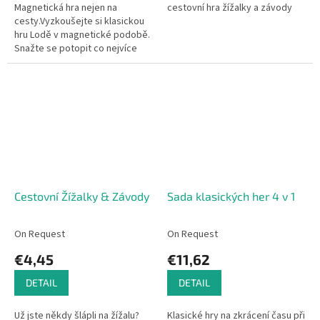
Magnetická hra nejen na
cestovní hra žížalky a závody
cesty.Vyzkoušejte si klasickou
hru Lodě v magnetické podobě.
Snažte se potopit co nejvíce
soupeřových lodí a vyhrát tak
velkou bitvu.
Cestovní Žížalky & Závody
Sada klasických her 4 v 1
On Request
On Request
€4,45
€11,62
DETAIL
DETAIL
Už jste někdy šlápli na žížalu?
Klasické hry na zkrácení času při