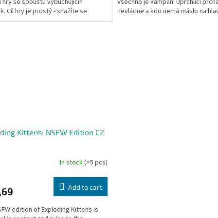
í hry se spoustu vybuchujícíh
Všechno je kampaň. Uprchlíci prchaj
. Cíl hry je prostý - snažíte se
nevládne a kdo nemá máslo na hla
uchnout. Hráč...
nemůže si ho...
ding Kittens: NSFW Edition CZ
In stock
(>5 pcs)
Add to cart
,69
FW edition of Exploding Kittens is