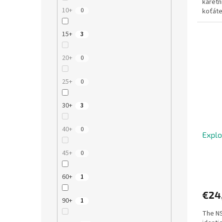
karetn
10+
0
koťátek
nevybo
15+
3
20+
0
25+
0
30+
3
40+
0
Explo
45+
0
60+
1
€24
90+
1
The NS