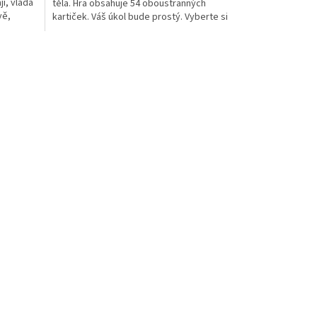
í, vláda
těla. Hra obsahuje 54 oboustranných
vě,
kartiček. Váš úkol bude prostý. Vyberte si
do svého týmu...