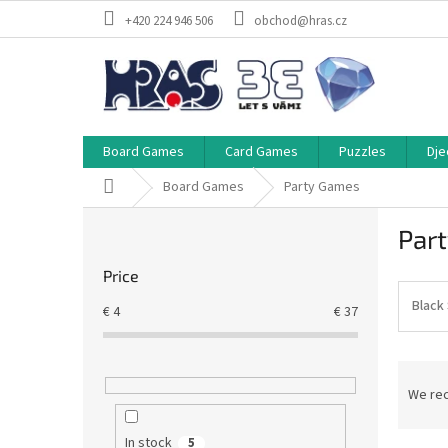
Skip
+420 224 946 506
obchod@hras.cz
to
content
Board Games
Card Games
Puzzles
Dje
Home
Board Games
Party Games
S
Par
i
d
Price
e
b
Black
€
4
€
37
a
r
P
r
We re
o
d
In stock
5