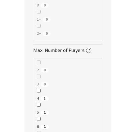
8
0
1+
0
2+
0
Max. Number of Players
?
2
0
3
0
4
1
5
2
6
2