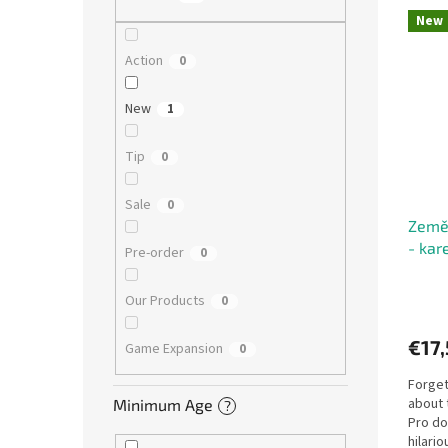
L
u
New
i
c
s
t
Action
0
t
s
o
o
New
1
f
r
p
t
Tip
0
r
i
o
n
Sale
0
d
g
Země 
u
- kar
c
Pre-order
0
t
s
Our Products
0
€17,
Game Expansion
0
Forget
about 
Minimum Age
?
Pro do
hilari