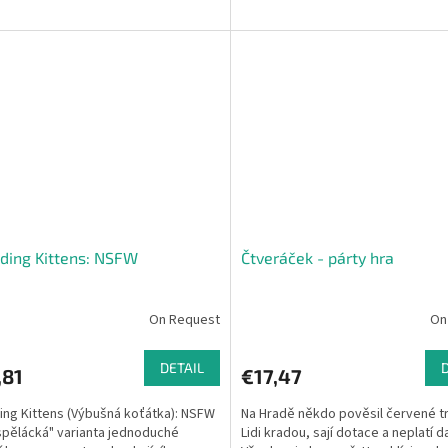
ding Kittens: NSFW
Čtveráček - párty hra
On Request
On
DETAIL
,81
€17,47
ing Kittens (Výbušná koťátka): NSFW
Na Hradě někdo pověsil červené t
spělácká" varianta jednoduché
Lidi kradou, sají dotace a neplatí d