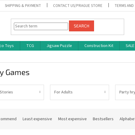
SHIPPING & PAYMENT
CONTACT US/PRAGUE STORE
TERMS AND
SEARCH
co Toys
TCG
Jigsaw Puzzle
Construction Kit
SALE
ty Games
 Stories
For Adults
Party hr
commend
Least expensive
Most expensive
Bestsellers
Alphabet