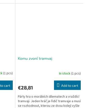
Komu zvoní tramvaj
ock
(1 pcs)
In stock
(1 pcs)
to cart
Add to cart
€28,81
Párty hra o morálních dilematech a vraždící
tramvaji. Jeden hráč je řidič tramvaje a musí
se rozhodnout, kterou ze dvou kolejí vyšle