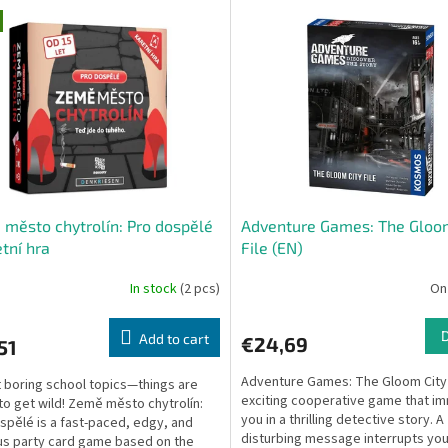
město chytrolín: Pro dospělé
Adventure Games: The Gloom
etní hra
File (EN)
In stock
(2 pcs)
On
Add to cart
€24,69
51
Adventure Games: The Gloom City F
 boring school topics—things are
exciting cooperative game that i
to get wild! Země město chytrolín:
you in a thrilling detective story. A
spělé is a fast-paced, edgy, and
disturbing message interrupts you
ous party card game based on the