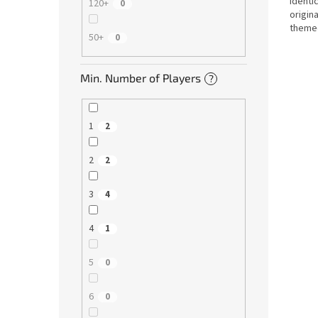
identic
120+
0
origina
themed
50+
0
Combin
Min. Number of Players
?
1
2
2
2
3
4
4
1
5
0
6
0