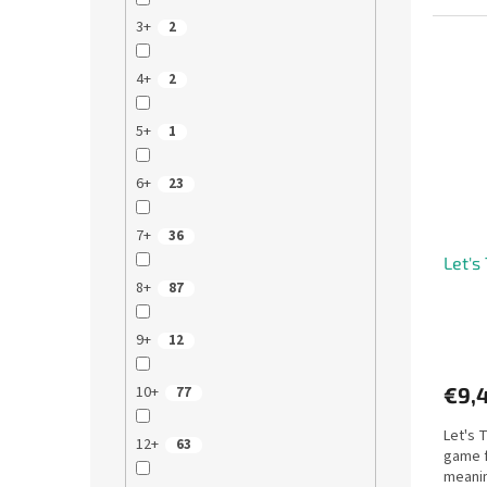
classic.
3+
2
4+
2
5+
1
6+
23
7+
36
Let's
8+
87
9+
12
€9,
10+
77
Let's 
12+
63
game f
meanin