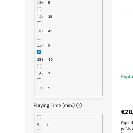
13+
5
14+
35
18+
49
11+
5
15+
10
16+
7
Explo
17+
9
Playing Time (min.)
?
€28
Explod
5+
1
je "do