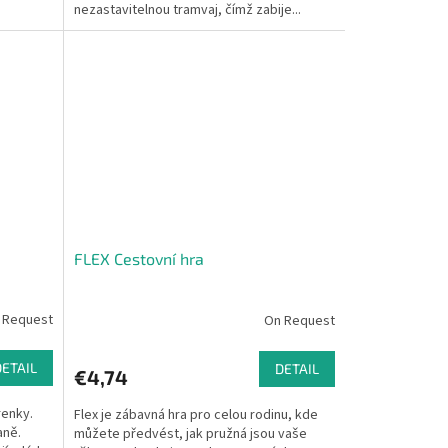
nezastavitelnou tramvaj, čímž zabije...
FLEX Cestovní hra
 Request
On Request
DETAIL
DETAIL
€4,74
renky.
Flex je zábavná hra pro celou rodinu, kde
aně.
můžete předvést, jak pružná jsou vaše