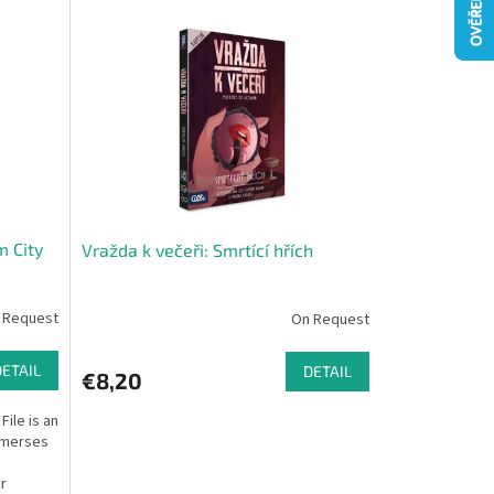
 City
Vražda k večeři: Smrtící hřích
 Request
On Request
DETAIL
DETAIL
€8,20
ile is an
mmerses
r