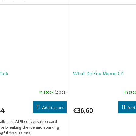
mundane life – three...
..
 Talk
What Do You Meme CZ
In stock
(2 pcs)
In st
Add to cart
Add 
44
€36,60
Talk — an ALBI conversation card
or breaking the ice and sparking
gful discussions.