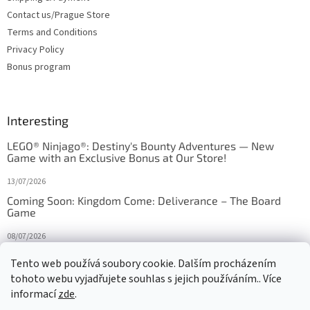
Contact us/Prague Store
Terms and Conditions
Privacy Policy
Bonus program
Interesting
LEGO® Ninjago®: Destiny's Bounty Adventures — New
Game with an Exclusive Bonus at Our Store!
13/07/2026
Coming Soon: Kingdom Come: Deliverance – The Board
Game
08/07/2026
Is Orbito just Tic-Tac-Toe in disguise?
Tento web používá soubory cookie. Dalším procházením
tohoto webu vyjadřujete souhlas s jejich používáním.. Více
27/10/2025
informací
zde
.