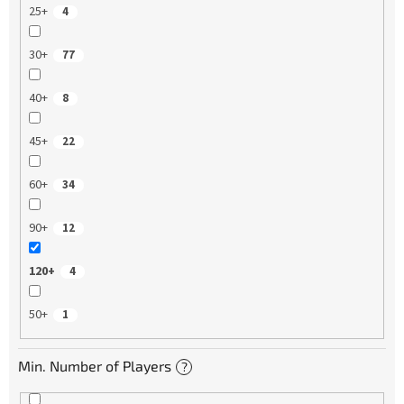
25+
4
30+
77
40+
8
45+
22
60+
34
90+
12
120+
4
50+
1
Min. Number of Players
?