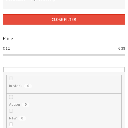
u
c
t
CLOSE FILTER
s
o
r
Price
t
€
12
€
38
i
n
g
In stock
0
Action
0
New
0