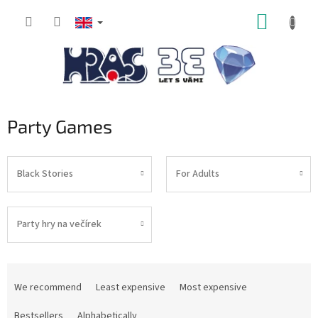
Skip
SHOPP
to
content
CART
Party Games
Black Stories
For Adults
Party hry na večírek
P
r
We recommend
Least expensive
Most expensive
o
d
Bestsellers
Alphabetically