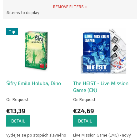
REMOVE FILTERS
4
items to display
L
Tip
i
s
t
o
f
p
r
o
Šifry Emila Holuba, Dino
The HEIST - Live Mission
d
Game (EN)
u
On Request
On Request
c
€13,39
€24,69
t
s
DETAIL
DETAIL
Vydejte se po stopách slavného
Live Mission Game (LMG) - nový