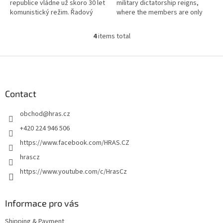
republice vládne už skoro 30 let
military dictatorship reigns,
komunistický režim. Řadový
where the members are only
občan Pavel je osudem
interested in money and power.
zavlečen až ke státní hranici,
4
items total
L
kde se...
i
s
F
t
o
i
o
n
t
Contact
g
e
c
obchod
@
hras.cz
r
o
n
+420 224 946 506
t
https://www.facebook.com/HRAS.CZ
r
o
hrascz
l
https://www.youtube.com/c/HrasCz
s
Informace pro vás
Shipping & Payment