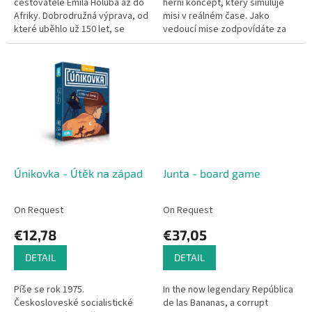
cestovatele Emila Holuba až do
herní koncept, který simuluje
Afriky. Dobrodružná výprava, od
misi v reálném čase. Jako
které uběhlo už 150 let, se
vedoucí mise zodpovídáte za
znova odehraje před vašima
hladký průběh operace. Hra
očima a co víc – tentokrát...
chytře kombinuje prvky
únikových i...
Únikovka - Útěk na západ
Junta - board game
On Request
On Request
€12,78
€37,05
DETAIL
DETAIL
Píše se rok 1975.
In the now legendary República
Českosloveské socialistické
de las Bananas, a corrupt