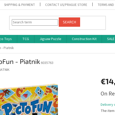
SHIPPING & PAYMENT
CONTACT US/PRAGUE STORE
TERMS AND
SEARCH
co Toys
TCG
Jigsaw Puzzle
Construction Kit
SALE
 - Piatnik
oFun - Piatnik
6035763
IATNIK
€14
Measure
On Re
price:
Delivery 
The item