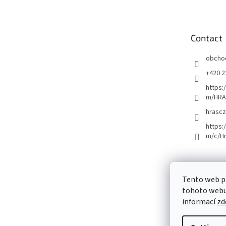
o
t
e
Contact
r
obcho
+420 2
https:
m/HRA
hrascz
https:
m/c/H
Tento web p
tohoto webu 
informací
zd