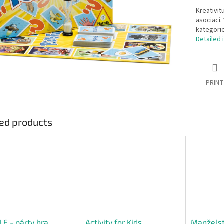
Kreativit
asociací.
kategorie
Detailed 
PRINT
ed products
E - párty hra
Activity for Kids
Manželst