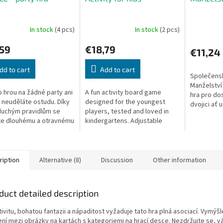
In stock
(4 pcs)
In stock
(2 pcs)
,59
€18,79
€11,24
dd to cart
Add to cart
Společensk
Manželství
o hrou na žádné party ani
A fun activity board game
hra pro do
 neuděláte ostudu. Díky
designed for the youngest
dvojici ať
duchým pravidlům se
players, tested and loved in
svazku, či 
te dlouhému a otravnému
kindergartens. Adjustable
právě vstu
ání návodu - činnosti,
game length.
pak...
dokáže kdejakou hru...
ription
Alternative (8)
Discussion
Other information
duct detailed description
ivitu, bohatou fantazii a nápaditost vyžaduje tato hra plná asociací. Vymýšl
ení mezi obrázky na kartách s kategoriemi na hrací desce. Nezdržujte se, v