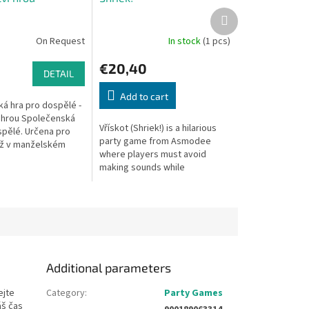
Next
product
On Request
In stock
(1 pcs)
€20,40
DETAIL
Add to cart
á hra pro dospělé -
 hrou Společenská
Vřískot (Shriek!) is a hilarious
spělé. Určena pro
party game from Asmodee
 už v manželském
where players must avoid
pro ty, co do něj
making sounds while
pují,… případně
performing ridiculous tasks.
Additional parameters
ejte
Category
:
Party Games
áš čas