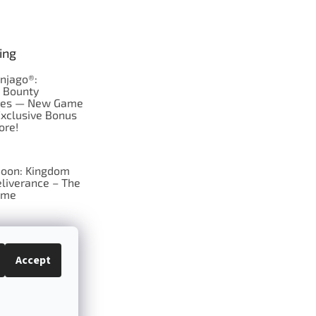
ing
njago®:
s Bounty
res — New Game
Exclusive Bonus
ore!
oon: Kingdom
liverance – The
ame
 just Tic-Tac-Toe
se?
Accept