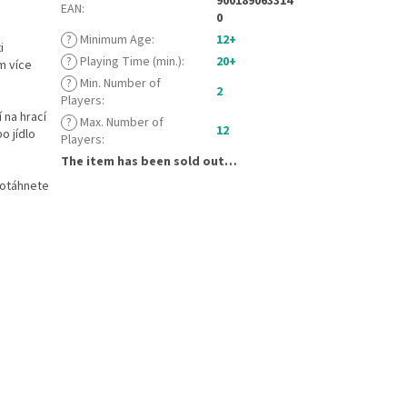
900189063314
EAN
:
0
?
Minimum Age
:
12+
i
?
Playing Time (min.)
:
20+
ím více
?
Min. Number of
2
Players
:
 na hrací
?
Max. Number of
12
o jídlo
Players
:
The item has been sold out…
rotáhnete