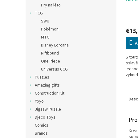
Hry na léto
TCG
SWU
Pokémon
€13
MTG
A
Disney Lorcana
Riftbound
S tout
One Piece
oslavě
jedno
UniVersus CCG
vyhne
Puzzles
pročít
Amazing gifts
která 
Construction Kit
Desc
Yoyo
Jigsaw Puzzle
Djeco Toys
Pro
Comics
Kreat
Brands
spoj