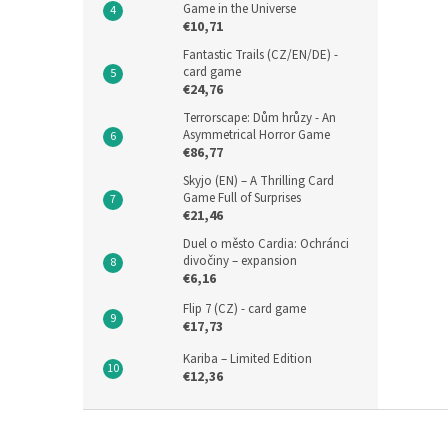
Game in the Universe
€10,71
Fantastic Trails (CZ/EN/DE) -
card game
€24,76
Terrorscape: Dům hrůzy - An
Asymmetrical Horror Game
€86,77
Skyjo (EN) – A Thrilling Card
Game Full of Surprises
€21,46
Duel o město Cardia: Ochránci
divočiny – expansion
€6,16
Flip 7 (CZ) - card game
€17,73
Kariba – Limited Edition
€12,36
F
o