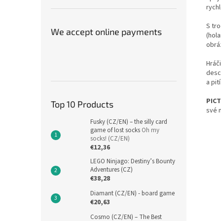
rychl
S tr
We accept online payments
(hola
obrá
Hráč
desce
a pit
PIC
Top 10 Products
své 
Fusky (CZ/EN) – the silly card
game of lost socks
Oh my
socks! (CZ/EN)
€12,36
LEGO Ninjago: Destiny’s Bounty
Adventures (CZ)
€38,28
Diamant (CZ/EN) - board game
€20,63
Cosmo (CZ/EN) – The Best