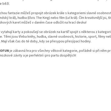
e běží.
ochou fantazie můžeš propojit obrázek krále s kategoriemi slavné osobnost
ndský král), hudba (Elvis The King) nebo film (Lví král). Čím kreativnější jsi, t
zkových karet můžeš v daném čase odložit na hrací desku!
i vytahují karty a pokoušejí se obrázek na kartě̌ spojit s některou z kategorií
. Těmi jsou třeba knihy, hudba, slavné osobnosti, historie, sport, filmy neb
í. Mají však čas do té doby, kdy se přesypou přesýpací hodiny.
TOFUN
je zábavná hra pro všechny věkové kategorie, pořádně si při něm p
mozkové závity a je perfektní i pro partu dospělých!