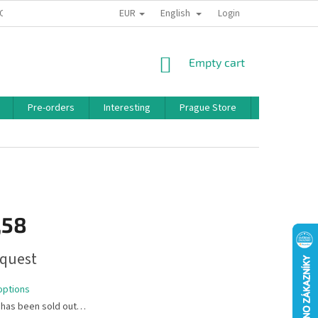
EUR
English
 CONDITIONS
PRIVACY POLICY
BONUS PROGRAM
Login
SHOPPING
Empty cart
CART
Pre-orders
Interesting
Prague Store
Brands
,58
quest
options
 has been sold out…