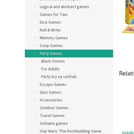
Logical and abstract games
Games for Two
Dice Games
Roll & Write
Memory Games
Coop Games
Party Games
Black Stories
For Adults
Relat
Party hry na večírek
Escape Games
Quiz Games
Accessories
Outdoor Games
Travel Games
Solitaire games
Star Wars: The Deckbuilding Game
NIMBL