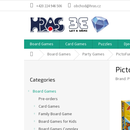
Skip
+420 224 946 506
obchod@hras.cz
to
content
Board Games
Card Games
Puzzles
Dje
Home
Board Games
Party Games
PictoFun
S
Pict
i
Skip
d
Brand:
P
Categories
categories
e
b
Board Games
a
Pre-orders
r
Card Games
Family Board Game
Board Games for Kids
Board Games Complex