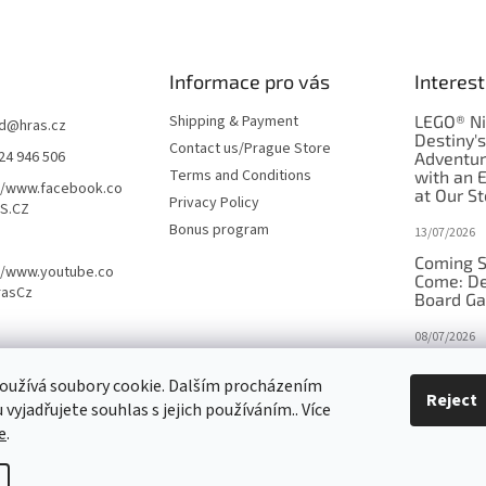
Informace pro vás
Interest
Shipping & Payment
LEGO® Ni
d
@
hras.cz
Destiny'
Contact us/Prague Store
24 946 506
Adventu
Terms and Conditions
with an 
//www.facebook.co
at Our St
Privacy Policy
S.CZ
Bonus program
13/07/2026
Coming S
//www.youtube.co
Come: De
rasCz
Board G
08/07/2026
Is Orbito
oužívá soubory cookie. Dalším procházením
in disgui
Reject
vyjadřujete souhlas s jejich používáním.. Více
27/10/2025
e
.