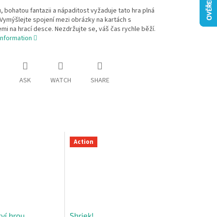
u, bohatou fantazii a nápaditost vyžaduje tato hra plná
 Vymýšlejte spojení mezi obrázky na kartách s
mi na hrací desce. Nezdržujte se, váš čas rychle běží.
information
ASK
WATCH
SHARE
Action
ví hrou
Shriek!