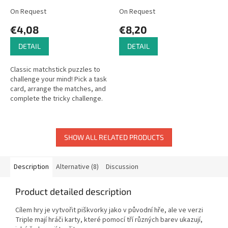
On Request
On Request
€4,08
€8,20
DETAIL
DETAIL
Classic matchstick puzzles to
challenge your mind! Pick a task
card, arrange the matches, and
complete the tricky challenge.
Solutions on the reverse side.
SHOW ALL RELATED PRODUCTS
Description
Alternative (8)
Discussion
Product detailed description
Cílem hry je vytvořit piškvorky jako v původní hře, ale ve verzi
Triple mají hráči karty, které pomocí tří různých barev ukazují,