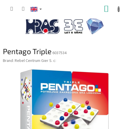
Skip
SHOPP
to
content
CART
Pentago Triple
6037534
Brand:
Rebel Centrum Gier S. c: