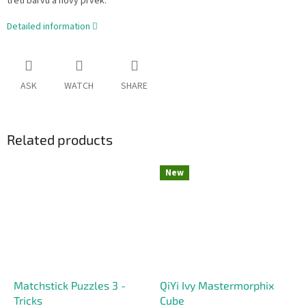
třetí barvu a nový prvek.
Detailed information
ASK
WATCH
SHARE
Related products
New
Matchstick Puzzles 3 -
QiYi Ivy Mastermorphix
Tricks
Cube