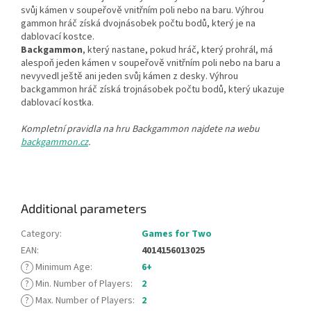
svůj kámen v soupeřově vnitřním poli nebo na baru. Výhrou
gammon hráč získá dvojnásobek počtu bodů, který je na
dablovací kostce.
Backgammon
, který nastane, pokud hráč, který prohrál, má
alespoň jeden kámen v soupeřově vnitřním poli nebo na baru a
nevyvedl ještě ani jeden svůj kámen z desky. Výhrou
backgammon hráč získá trojnásobek počtu bodů, který ukazuje
dablovací kostka.
Kompletní pravidla na hru Backgammon najdete na webu
backgammon.cz
.
Additional parameters
Category
:
Games for Two
EAN
:
4014156013025
?
Minimum Age
:
6+
?
Min. Number of Players
:
2
?
Max. Number of Players
:
2