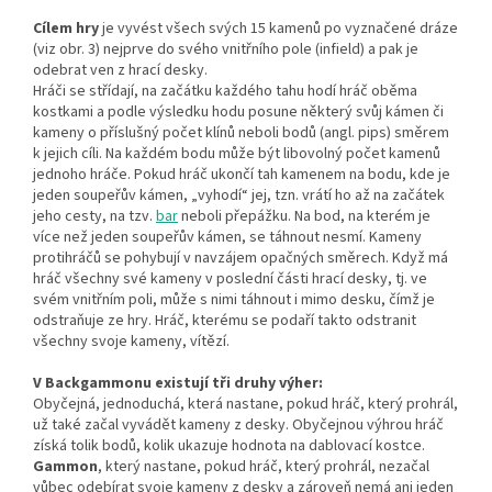
Cílem hry
je vyvést všech svých 15 kamenů po vyznačené dráze
(viz obr. 3) nejprve do svého vnitřního pole (infield) a pak je
odebrat ven z hrací desky.
Hráči se střídají, na začátku každého tahu hodí hráč oběma
kostkami a podle výsledku hodu posune některý svůj kámen či
kameny o příslušný počet klínů neboli bodů (angl. pips) směrem
k jejich cíli. Na každém bodu může být libovolný počet kamenů
jednoho hráče. Pokud hráč ukončí tah kamenem na bodu, kde je
jeden soupeřův kámen, „vyhodí“ jej, tzn. vrátí ho až na začátek
jeho cesty, na tzv.
bar
neboli přepážku. Na bod, na kterém je
více než jeden soupeřův kámen, se táhnout nesmí. Kameny
protihráčů se pohybují v navzájem opačných směrech. Když má
hráč všechny své kameny v poslední části hrací desky, tj. ve
svém vnitřním poli, může s nimi táhnout i mimo desku, čímž je
odstraňuje ze hry. Hráč, kterému se podaří takto odstranit
všechny svoje kameny, vítězí.
V Backgammonu existují tři druhy výher:
Obyčejná, jednoduchá, která nastane, pokud hráč, který prohrál,
už také začal vyvádět kameny z desky. Obyčejnou výhrou hráč
získá tolik bodů, kolik ukazuje hodnota na dablovací kostce.
Gammon
, který nastane, pokud hráč, který prohrál, nezačal
vůbec odebírat svoje kameny z desky a zároveň nemá ani jeden