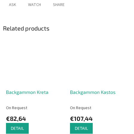
ASK
WATCH
SHARE
Related products
Backgammon Kreta
Backgammon Kastos
On Request
On Request
€82,64
€107,44
DETAIL
DETAIL