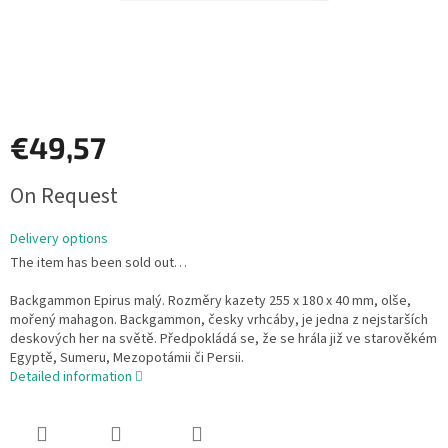
€49,57
Measure
On Request
price:
Delivery options
The item has been sold out…
Backgammon Epirus malý. Rozměry kazety 255 x 180 x 40 mm, olše,
mořený mahagon. Backgammon, česky vrhcáby, je jedna z nejstarších
deskových her na světě. Předpokládá se, že se hrála již ve starověkém
Egyptě, Sumeru, Mezopotámii či Persii.
Detailed information