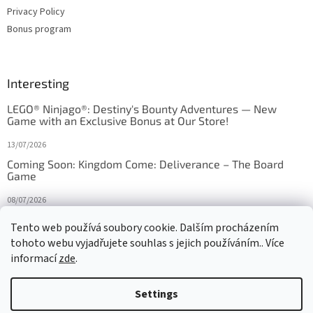
Privacy Policy
Bonus program
Interesting
LEGO® Ninjago®: Destiny's Bounty Adventures — New
Game with an Exclusive Bonus at Our Store!
13/07/2026
Coming Soon: Kingdom Come: Deliverance – The Board
Game
08/07/2026
Is Orbito just Tic-Tac-Toe in disguise?
Tento web používá soubory cookie. Dalším procházením
tohoto webu vyjadřujete souhlas s jejich používáním.. Více
27/10/2025
informací
zde
.
Settings
Created by Shoptet