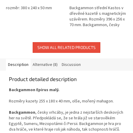
rozměr: 380 x 240 x 50 mm
Backgammon střední Kastos v
dřevěné kazetě s magnetickým
uzávěrem. Rozměry 396 x 256 x
70 mm. Backgammon, česky
vrhcáby, je jedna z nejstarších
deskových her na světě....
SHOW ALL RELATED PRODUCTS
Description
Alternative (8)
Discussion
Product detailed description
Backgammon Epirus malý.
Rozměry kazety 255 x 180 x 40 mm, olše, mořený mahagon.
Backgammon
, česky vrhcáby, je jedna z nejstarších deskových
her na světě. Předpokládá se, že se hrála již ve starověkém
Egyptě, Sumeru, Mezopotámii či Persii. Backgammon je hra pro
dva hráče, ve které hraje roli jak náhoda, tak schopnosti hráčů.