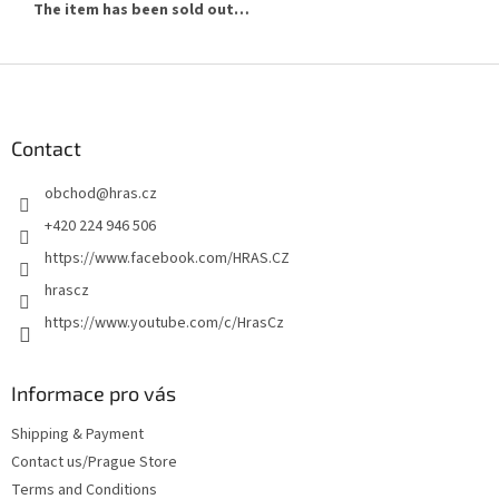
The item has been sold out…
F
o
o
t
Contact
e
obchod
@
hras.cz
r
+420 224 946 506
https://www.facebook.com/HRAS.CZ
hrascz
https://www.youtube.com/c/HrasCz
Informace pro vás
Shipping & Payment
Contact us/Prague Store
Terms and Conditions