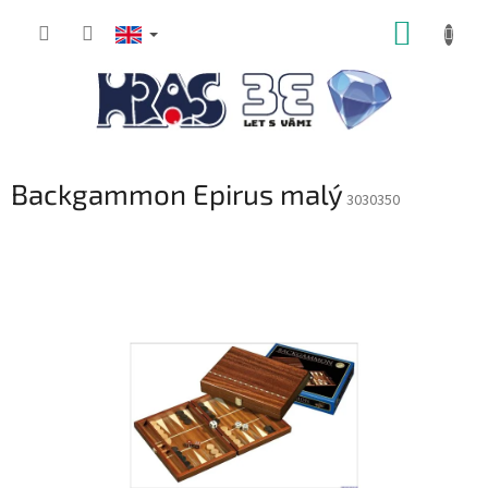
Skip
SHOPP
to
content
CART
Backgammon Epirus malý
3030350