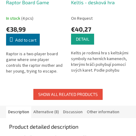
Raptor Board Game
Keltis - desková hra
In stock
(4 pcs)
On Request
€38,99
€40,27
DETAIL
Add to cart
Keltis je rodinná hra s keltskými
Raptor is a two-player board
symboly na herních kamenech,
game where one player
kterými hráči pohybují pomocí
controls the raptor mother and
svých karet. Podle pohybu
her young, trying to escape.
kamenů se hráčům připočítávají
The other plays the scientists
body. Pravidla hry Keltis...
trying to capture them.
SHOW ALL RELATED PRODUCTS
Description
Alternative (8)
Discussion
Other information
Product detailed description