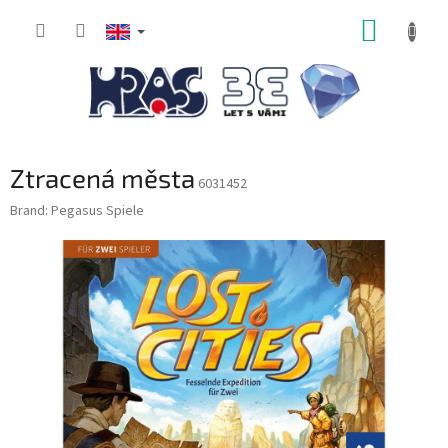
Skip
SHOPP
to
content
CART
Ztracená města
6031452
Brand:
Pegasus Spiele