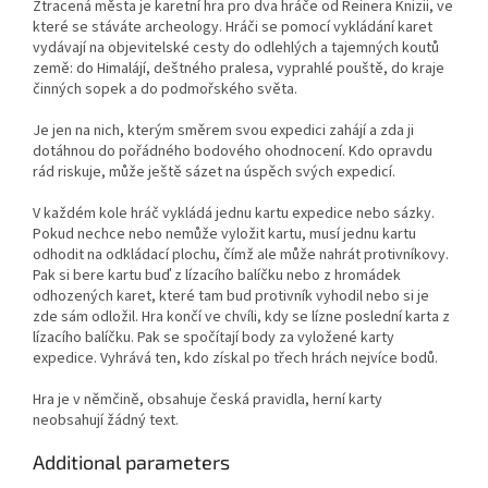
Ztracená města je karetní hra pro dva hráče od Reinera Knizii, ve
které se stáváte archeology. Hráči se pomocí vykládání karet
vydávají na objevitelské cesty do odlehlých a tajemných koutů
země: do Himalájí, deštného pralesa, vyprahlé pouště, do kraje
činných sopek a do podmořského světa.
Je jen na nich, kterým směrem svou expedici zahájí a zda ji
dotáhnou do pořádného bodového ohodnocení. Kdo opravdu
rád riskuje, může ještě sázet na úspěch svých expedicí.
V každém kole hráč vykládá jednu kartu expedice nebo sázky.
Pokud nechce nebo nemůže vyložit kartu, musí jednu kartu
odhodit na odkládací plochu, čímž ale může nahrát protivníkovy.
Pak si bere kartu buď z lízacího balíčku nebo z hromádek
odhozených karet, které tam bud protivník vyhodil nebo si je
zde sám odložil. Hra končí ve chvíli, kdy se lízne poslední karta z
lízacího balíčku. Pak se spočítají body za vyložené karty
expedice. Vyhrává ten, kdo získal po třech hrách nejvíce bodů.
Hra je v němčině, obsahuje česká pravidla, herní karty
neobsahují žádný text.
Additional parameters