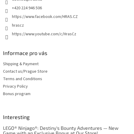
r
+420 224 946 506
https://www.facebook.com/HRAS.CZ
hrascz
https://www.youtube.com/c/HrasCz
Informace pro vás
Shipping & Payment
Contact us/Prague Store
Terms and Conditions
Privacy Policy
Bonus program
Interesting
LEGO® Ninjago®: Destiny's Bounty Adventures — New
Game with an Exclusive Bonus at Our Store!