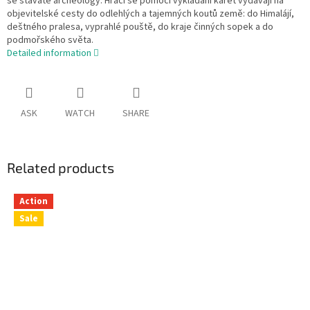
se stáváte archeology. Hráči se pomocí vykládání karet vydávají na
objevitelské cesty do odlehlých a tajemných koutů země: do Himalájí,
deštného pralesa, vyprahlé pouště, do kraje činných sopek a do
podmořského světa.
Detailed information
ASK
WATCH
SHARE
Related products
Action
Sale