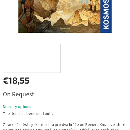
€18,55
Measure
On Request
price:
Delivery options
The item has been sold out…
Ztracená města je karetní hra pro dva hráče od Reinera Knizii, ve které