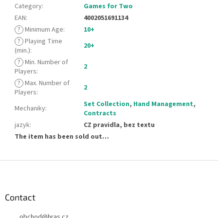
Category
:
Games for Two
EAN
:
4002051691134
?
Minimum Age
:
10+
?
Playing Time
20+
(min.)
:
?
Min. Number of
2
Players
:
?
Max. Number of
2
Players
:
Set Collection
,
Hand Management
,
Mechaniky
:
Contracts
jazyk
:
CZ pravidla, bez textu
The item has been sold out…
F
o
o
t
Contact
e
obchod
@
hras.cz