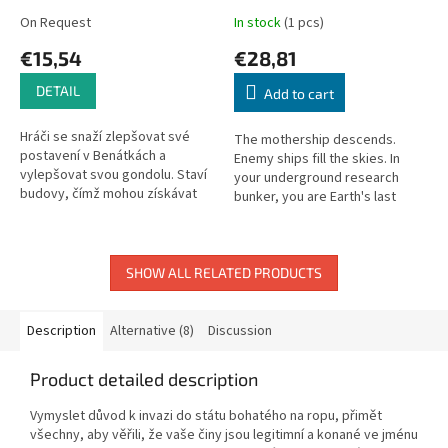
On Request
In stock
(1 pcs)
€15,54
€28,81
DETAIL
Add to cart
Hráči se snaží zlepšovat své
The mothership descends.
postavení v Benátkách a
Enemy ships fill the skies. In
vylepšovat svou gondolu. Staví
your underground research
budovy, čímž mohou získávat
bunker, you are Earth's last
poklady a vysouší bažiny, aby
hope in this solo sci-fi board
se město mohlo rozrůstat, a
game.
tak...
SHOW ALL RELATED PRODUCTS
Description
Alternative (8)
Discussion
Product detailed description
Vymyslet důvod k invazi do státu bohatého na ropu, přimět
všechny, aby věřili, že vaše činy jsou legitimní a konané ve jménu