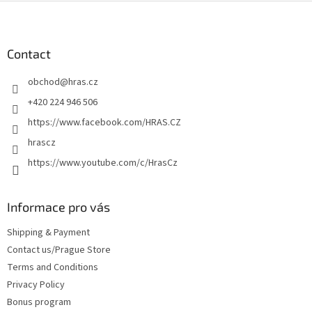
F
o
o
t
Contact
e
obchod
@
hras.cz
r
+420 224 946 506
https://www.facebook.com/HRAS.CZ
hrascz
https://www.youtube.com/c/HrasCz
Informace pro vás
Shipping & Payment
Contact us/Prague Store
Terms and Conditions
Privacy Policy
Bonus program