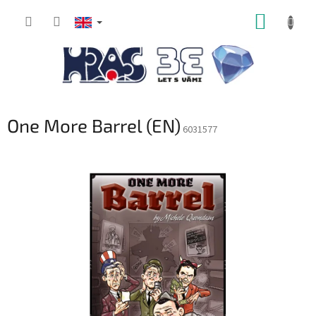
Skip
SHOPP
to
content
CART
One More Barrel (EN)
6031577