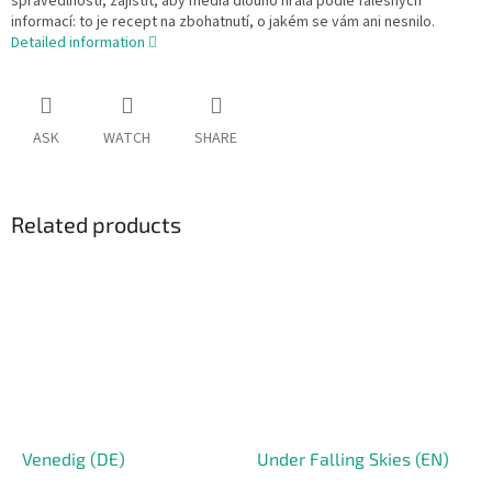
spravedlnosti, zajistit, aby média dlouho hrála podle falešných
informací: to je recept na zbohatnutí, o jakém se vám ani nesnilo.
Detailed information
ASK
WATCH
SHARE
Related products
Venedig (DE)
Under Falling Skies (EN)