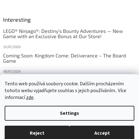
Interesting
LEGO® Ninjago®: Destiny's Bounty Adventures — New
Game with an Exclusive Bonus at Our Store!
13/07/2026
Coming Soon: Kingdom Come: Deliverance – The Board
Game
08/07/2026
Is Orbito just Tic-Tac-Toe in disguise?
Tento web používá soubory cookie. Dalším procházením
tohoto webu vyjadřujete souhlas s jejich používáním.. Více
27/10/2025
informací
zde
.
Settings
Created by Shoptet
Reject
Accept
Copyright 2026
HRAS
. All rights reserved.
Edit cookie settings