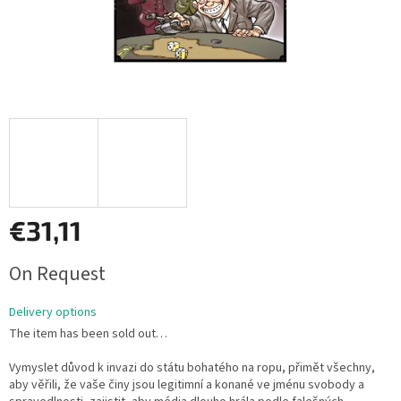
€31,11
Measure
On Request
price:
Delivery options
The item has been sold out…
Vymyslet důvod k invazi do státu bohatého na ropu, přimět všechny,
aby věřili, že vaše činy jsou legitimní a konané ve jménu svobody a