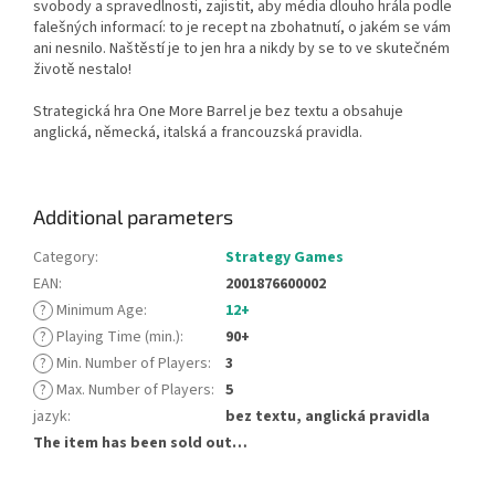
svobody a spravedlnosti, zajistit, aby média dlouho hrála podle
falešných informací: to je recept na zbohatnutí, o jakém se vám
ani nesnilo. Naštěstí je to jen hra a nikdy by se to ve skutečném
životě nestalo!
Strategická hra One More Barrel je bez textu a obsahuje
anglická, německá, italská a francouzská pravidla.
Additional parameters
Category
:
Strategy Games
EAN
:
2001876600002
?
Minimum Age
:
12+
?
Playing Time (min.)
:
90+
?
Min. Number of Players
:
3
?
Max. Number of Players
:
5
jazyk
:
bez textu, anglická pravidla
The item has been sold out…