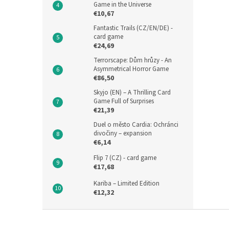
Game in the Universe
€10,67
Fantastic Trails (CZ/EN/DE) -
card game
€24,69
Terrorscape: Dům hrůzy - An
Asymmetrical Horror Game
€86,50
Skyjo (EN) – A Thrilling Card
Game Full of Surprises
€21,39
Duel o město Cardia: Ochránci
divočiny – expansion
€6,14
Flip 7 (CZ) - card game
€17,68
Kariba – Limited Edition
€12,32
F
o