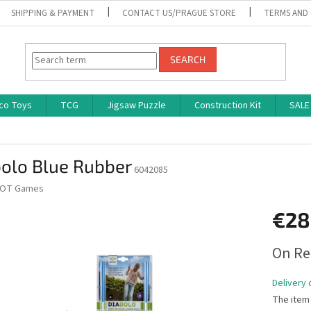
SHIPPING & PAYMENT
CONTACT US/PRAGUE STORE
TERMS AND
SEARCH
co Toys
TCG
Jigsaw Puzzle
Construction Kit
SALE
bolo Blue Rubber
6042085
OT Games
€28
Measure
On Re
price:
Delivery 
The item