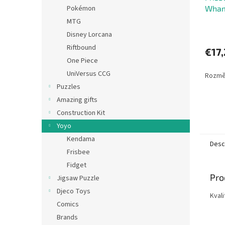
Wha
Pokémon
MTG
Disney Lorcana
Riftbound
€17,
One Piece
UniVersus CCG
Rozměr
Puzzles
Amazing gifts
Construction Kit
Yoyo
Kendama
Desc
Frisbee
Fidget
Pro
Jigsaw Puzzle
Djeco Toys
Kval
Comics
Brands