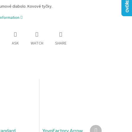
gumové diabolo. Kovové tyčky.
information
ASK
WATCH
SHARE
Next
tandard
YoyoFactory Arrow