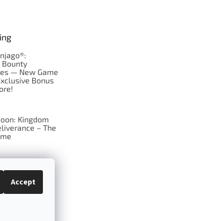
ing
njago®:
s Bounty
res — New Game
Exclusive Bonus
ore!
oon: Kingdom
liverance – The
ame
 just Tic-Tac-Toe
se?
Accept