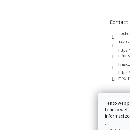
o
t
e
Contact
r
obcho
+420 2
https:
m/HRA
hrascz
https:
m/c/H
Tento web p
tohoto webu 
informací
zd