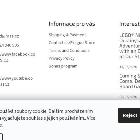
Informace pro vás
Interest
Shipping & Payment
LEGO® Ni
d
@
hras.cz
Destiny'
Contact us/Prague Store
24 946 506
Adventu
Terms and Conditions
with an 
//www.facebook.co
at Our St
Privacy Policy
S.CZ
Bonus program
13/07/2026
Coming S
//www.youtube.co
Come: De
rasCz
Board G
08/07/2026
Is Orbito
oužívá soubory cookie. Dalším procházením
in disgui
Reject
vyjadřujete souhlas s jejich používáním.. Více
27/10/2025
e
.