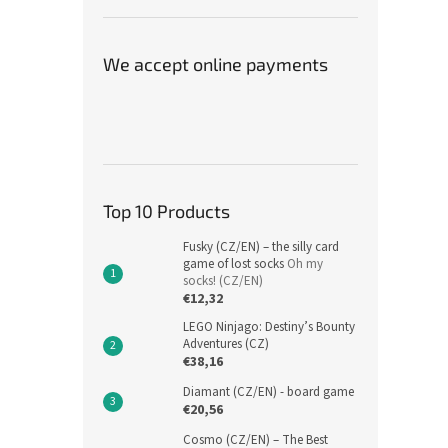
We accept online payments
Top 10 Products
Fusky (CZ/EN) – the silly card
game of lost socks
Oh my
socks! (CZ/EN)
€12,32
LEGO Ninjago: Destiny’s Bounty
Adventures (CZ)
€38,16
Diamant (CZ/EN) - board game
€20,56
Cosmo (CZ/EN) – The Best