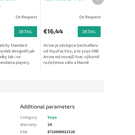
product
a
On Request
On Request
€16,44
DETAIL
DETAIL
Catchy Standard
Arrow je nástupce bestselleru
sleli designéři jak
od YoyoFactory, a to yoya ONE.
íky tak i na
Arrow má novejší tvar, výborně
kendama playery.
rozloženou váhu a hlavně
ikost tohoto modelu
vysoustružený kovový střed s
lasických,
finger "spin hubem" pro...
...
Additional parameters
Category
:
Yoyo
Warranty
:
24
EAN
:
8716096013320