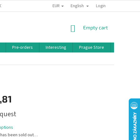
EUR
English
 CONDITIONS
PRIVACY POLICY
BONUS PROGRAM
Login
SHOPPING
Empty cart
CART
Pre-orders
Interesting
Prague Store
Brands
,81
quest
options
 has been sold out…