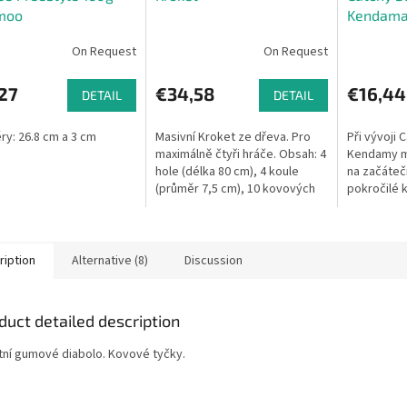
moo
Kendam
On Request
On Request
27
€34,58
€16,44
DETAIL
DETAIL
y: 26.8 cm a 3 cm
Masivní Kroket ze dřeva. Pro
Při vývoji 
maximálně čtyři hráče. Obsah: 4
Kendamy my
hole (délka 80 cm), 4 koule
na začátečn
(průměr 7,5 cm), 10 kovových
pokročilé 
branek, 2 sloupky - v nylonové
Tvar i vel
síti.
vychází z k
tradičkých a
ription
Alternative (8)
Discussion
duct detailed description
itní gumové diabolo. Kovové tyčky.