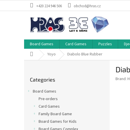
Skip
+420 224 946 506
obchod@hras.cz
to
content
Board Games
Card Games
Puzzles
Dje
Home
Yoyo
Diabolo Blue Rubber
S
Dia
i
Skip
d
Brand:
H
Categories
categories
e
b
Board Games
a
Pre-orders
r
Card Games
Family Board Game
Board Games for Kids
Board Games Complex