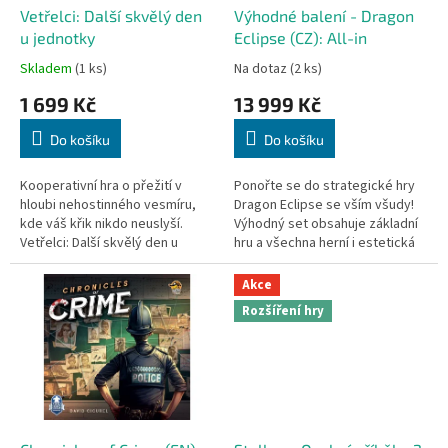
d
Vetřelci: Další skvělý den
Výhodné balení - Dragon
u
u jednotky
Eclipse (CZ): All-in
k
Skladem
(1 ks)
Na dotaz
(2 ks)
t
1 699 Kč
13 999 Kč
ů
Do košíku
Do košíku
Kooperativní hra o přežití v
Ponořte se do strategické hry
hloubi nehostinného vesmíru,
Dragon Eclipse se vším všudy!
kde váš křik nikdo neuslyší.
Výhodný set obsahuje základní
Vetřelci: Další skvělý den u
hru a všechna herní i estetická
jednotky je akční kooperativní
rozšíření.
desková hra na motivy...
Akce
Rozšíření hry