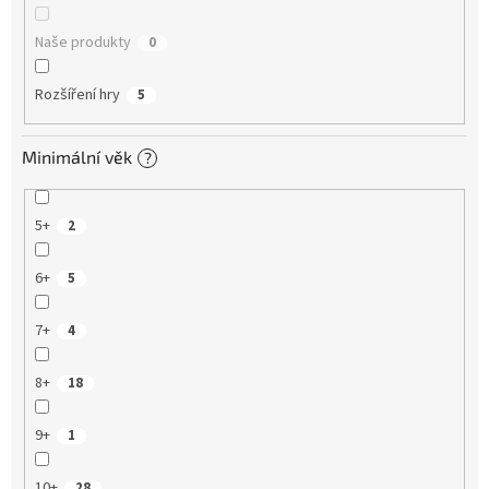
Naše produkty
0
Rozšíření hry
5
Minimální věk
?
5+
2
6+
5
7+
4
8+
18
9+
1
10+
28