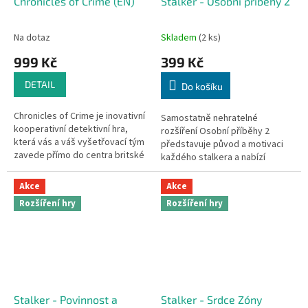
Chronicles of Crime (EN)
Stalker - Osobní příběhy 2
Na dotaz
Skladem
(2 ks)
999 Kč
399 Kč
DETAIL
Do košíku
Chronicles of Crime je inovativní
Samostatně nehratelné
kooperativní detektivní hra,
rozšíření Osobní příběhy 2
která vás a váš vyšetřovací tým
představuje původ a motivaci
zavede přímo do centra britské
každého stalkera a nabízí
metropole. Čeká na vás celkem
hráčům hlubší příběhový
pět rozmanitých...
zážitek.
Akce
Akce
Rozšíření hry
Rozšíření hry
Stalker - Povinnost a
Stalker - Srdce Zóny