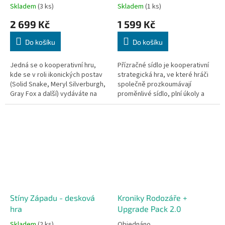
hra
Skladem
(3 ks)
Skladem
(1 ks)
2 699 Kč
1 599 Kč
Do košíku
Do košíku
Jedná se o kooperativní hru,
Přízračné sídlo je kooperativní
kde se v roli ikonických postav
strategická hra, ve které hráči
(Solid Snake, Meryl Silverburgh,
společně prozkoumávají
Gray Fox a další) vydáváte na
proměnlivé sídlo, plní úkoly a
nebezpečnou misi. Čeká vás
snaží se zachránit lady
kampaň se 14 misemi, které...
Weirdwood před prastarým
nepřítelem.
Stíny Západu - desková
Kroniky Rodozáře +
hra
Upgrade Pack 2.0
Skladem
(2 ks)
Objednáno