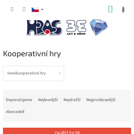
Přejít
NÁKUP
na
obsah
KOŠÍK
Kooperativní hry
Semikooperativní hry
Ř
a
Doporučujeme
Nejlevnější
Nejdražší
Nejprodávanější
z
e
Abecedně
n
í
p
ZAVŘÍT FILTR