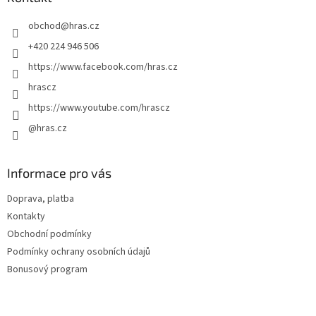
r
t
v
obchod
@
hras.cz
í
k
y
+420 224 946 506
v
https://www.facebook.com/hras.cz
ý
p
hrascz
i
https://www.youtube.com/hrascz
s
u
@hras.cz
Informace pro vás
Doprava, platba
Kontakty
Obchodní podmínky
Podmínky ochrany osobních údajů
Bonusový program