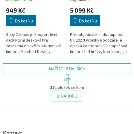
949 Kč
5 099 Kč
Do košíku
Do košíku
Stíny Západu je kooperativní
Předobjednávka - dostupnost
deduktivní desková hra
07/2027! Kroniky Rodozáře je
zasazená do světa alternativní
epická kooperativní kampaňová
historie Manifest Destiny,
hra pro 1–4 hráče, která spojuje
inspirované stejnojmenným
napínavé fantasy dobrodružství
komiksem. Každý hráč se ujme
s taktickými souboji.
role člena...
NAČÍST 12 DALŠÍCH
S
1
4
t
O
r
37
položek celkem
v
á
l
NAHORU
n
á
k
d
o
v
Z
a
á
c
á
n
í
p
í
p
a
Kontakt