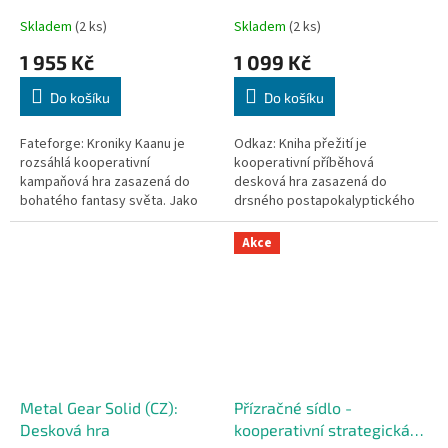
Skladem
(2 ks)
Skladem
(2 ks)
1 955 Kč
1 099 Kč
Do košíku
Do košíku
Fateforge: Kroniky Kaanu je
Odkaz: Kniha přežití je
rozsáhlá kooperativní
kooperativní příběhová
kampaňová hra zasazená do
desková hra zasazená do
bohatého fantasy světa. Jako
drsného postapokalyptického
hrdinové se vydáte na výpravu
světa, který připomíná
plnou intrik, nebezpečí a
atmosféru titulů jako Mad Max
Akce
morálních...
nebo The Last of Us. V...
Metal Gear Solid (CZ):
Přízračné sídlo -
Desková hra
kooperativní strategická