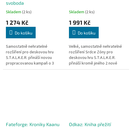
svoboda
Skladem
(2 ks)
Skladem
(2 ks)
1 274 Kč
1 991 Kč
Do košíku
Do košíku
Samostatně nehratelné
Velké, samostatně nehratelné
rozšíření pro deskovou hru
rozšíření Srdce Zóny pro
S.T.A.L.K.E.R. přináší novou
deskovou hru S.T.A.L.K.E.R.
propracovanou kampaň o 3
přináší kromě jiného 2 nové
misích. Zapojíte se do boje mezi
kampaně!
2 soupeřícími frakcemi.
Fateforge: Kroniky Kaanu
Odkaz: Kniha přežití