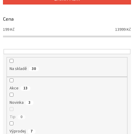
r
o
d
Cena
u
199
Kč
13999
Kč
k
t
ů
Na skladě
30
Akce
13
Novinka
3
Tip
0
Výprodej
7