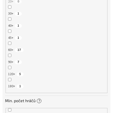
20+
0
30+
1
40+
1
45+
1
60+
17
90+
7
120+
5
180+
1
Min. počet hráčů
?