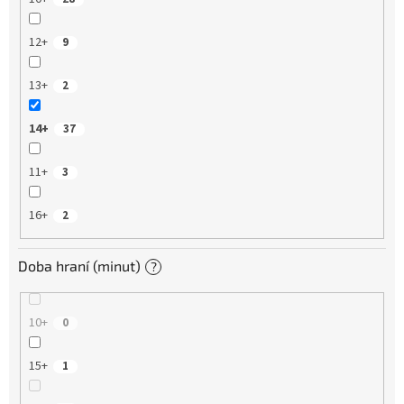
12+
9
13+
2
14+
37
11+
3
16+
2
Doba hraní (minut)
?
10+
0
15+
1