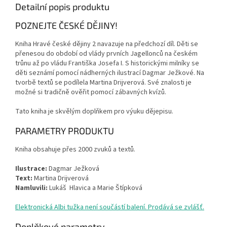
Detailní popis produktu
POZNEJTE ČESKÉ DĚJINY!
Kniha Hravé české dějiny 2 navazuje na předchozí díl. Děti se
přenesou do období od vlády prvních Jagellonců na českém
trůnu až po vládu Františka Josefa I. S historickými milníky se
děti seznámí pomocí nádherných ilustrací Dagmar Ježkové. Na
tvorbě textů se podílela Martina Drijverová. Své znalosti je
možné si tradičně ověřit pomocí zábavných kvízů.
Tato kniha je skvělým doplňkem pro výuku dějepisu.
PARAMETRY PRODUKTU
Kniha obsahuje přes 2000 zvuků a textů.
Ilustrace:
Dagmar Ježková
Text:
Martina Drijverová
Namluvili:
Lukáš Hlavica a Marie Štípková
Elektronická Albi tužka není součástí balení. Prodává se zvlášť.
Doplňkové parametry