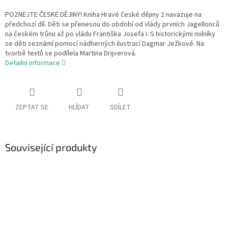
POZNEJTE ČESKÉ DĚJINY! Kniha Hravé české dějiny 2 navazuje na
předchozí díl. Děti se přenesou do období od vlády prvních Jagellonců
na českém trůnu až po vládu Františka Josefa I. S historickými milníky
se děti seznámí pomocí nádherných ilustrací Dagmar Ježkové. Na
tvorbě textů se podílela Martina Drijverová.
Detailní informace
ZEPTAT SE
HLÍDAT
SDÍLET
Související produkty