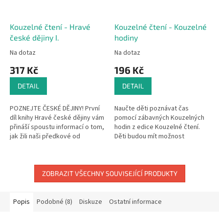
Kouzelné čtení - Hravé
Kouzelné čtení - Kouzelné
české dějiny I.
hodiny
Na dotaz
Na dotaz
317 Kč
196 Kč
DETAIL
DETAIL
POZNEJTE ČESKÉ DĚJINY! První
Naučte děti poznávat čas
díl knihy Hravé české dějiny vám
pomocí zábavných Kouzelných
přináší spoustu informací o tom,
hodin z edice Kouzelné čtení.
jak žili naši předkové od
Děti budou mít možnost
pravěku až po 15. století. Knihou
porovnat si zobrazení času na
vás provázejí dva...
klasických hodinách s ručičkami
se...
ZOBRAZIT VŠECHNY SOUVISEJÍCÍ PRODUKTY
Popis
Podobné (8)
Diskuze
Ostatní informace