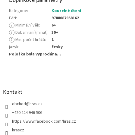
Kategorie
:
Kouzelné čtení
EAN
:
9788087958162
?
Minimální věk
:
6+
?
Doba hraní (minut)
:
30+
?
Min. počet hráčů
:
1
jazyk
:
česky
Položka byla vyprodána…
Z
á
p
a
Kontakt
t
obchod
@
hras.cz
í
+420 224 946 506
https://www.facebook.com/hras.cz
hrascz