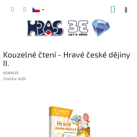
Přejít
NÁKUP
na
obsah
KOŠÍK
Kouzelné čtení - Hravé české dějiny
II.
6040639
Značka:
ALBI