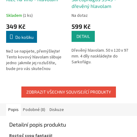
dřevěný hlavolam
Skladem
(1 ks)
Na dotaz
349 Kč
599 Kč
DETAIL
Do košíku
Dřevěný hlavolam. 50 x 120 x 97
Než se napijete, přemýšlejte!
mm. 4 díly naskládejte do
Tento kovový hlavolam slibuje
Sarkofágu.
jedno: jakmile jej rozluštíte,
bude pro vás skutečnou
odměnou uvolnit láhev a uhasit
žízeň.
ZOBRAZIT VŠECHNY SOUVISEJÍCÍ PRODUKTY
Popis
Podobné (8)
Diskuze
Detailní popis produktu
Roztoč svou fantazii!