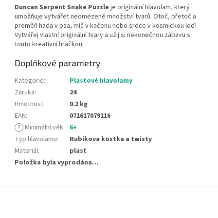
Duncan Serpent Snake Puzzle
je originální hlavolam, který
umožňuje vytvářet neomezené množství tvarů. Otoč, přetoč a
proměň hada v psa, míč v kačenu nebo srdce v kosmickou loď!
Vytvářej vlastní originální tvary a užij si nekonečnou zábavu s
touto kreativní hračkou.
Doplňkové parametry
Kategorie
:
Plastové hlavolamy
Záruka
:
24
Hmotnost
:
0.2 kg
EAN
:
071617079116
?
Minimální věk
:
6+
Typ hlavolamu
:
Rubikova kostka a twisty
Materiál
:
plast
Položka byla vyprodána…
Z
á
p