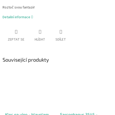
Roztoč svou fantazii!
Detailní informace
ZEPTAT SE
HLÍDAT
SDÍLET
Související produkty
Klec na víno - hlavolam
Sarcophagus 3545 -