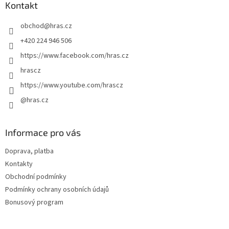
a
Kontakt
t
obchod
@
hras.cz
í
+420 224 946 506
https://www.facebook.com/hras.cz
hrascz
https://www.youtube.com/hrascz
@hras.cz
Informace pro vás
Doprava, platba
Kontakty
Obchodní podmínky
Podmínky ochrany osobních údajů
Bonusový program