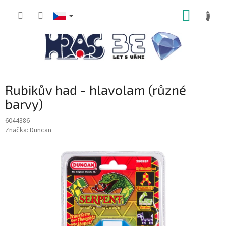
Přejít
NÁKUP
na
obsah
KOŠÍK
Rubikův had - hlavolam (různé
barvy)
6044386
Značka:
Duncan