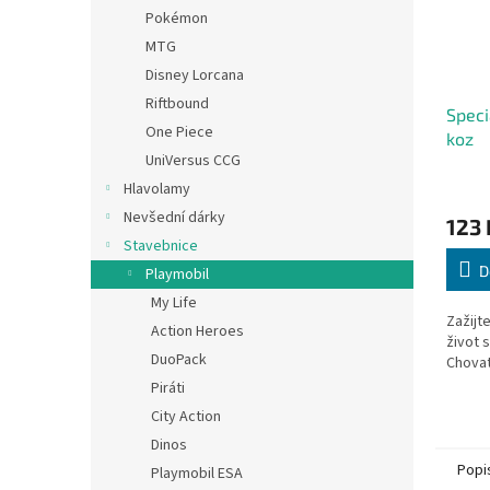
Pokémon
MTG
Disney Lorcana
Riftbound
Speci
One Piece
koz
UniVersus CCG
Hlavolamy
Nevšední dárky
123 
Stavebnice
D
Playmobil
My Life
Zažijt
Action Heroes
život 
DuoPack
Chovat
Piráti
City Action
Dinos
Popi
Playmobil ESA