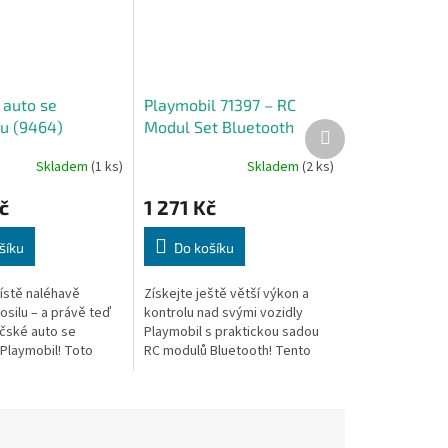
 auto se
Playmobil 71397 – RC
ou (9464)
Modul Set Bluetooth
Další
produkt
Skladem
(1 ks)
Skladem
(2 ks)
č
1 271 Kč
šíku
Do košíku
místě naléhavě
Získejte ještě větší výkon a
osilu – a právě teď
kontrolu nad svými vozidly
ičské auto se
Playmobil s praktickou sadou
 Playmobil! Toto
RC modulů Bluetooth! Tento
ropracované vozidlo
modul je ideálním doplňkem
o vodním dělem,
pro všechna vozidla Playmobil,
.
která...