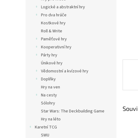
n
Logické a abstraktní hry
e
Pro dva hráče
l
Kostkové hry
Roll & Write
Paměťové hry
Kooperativní hry
Párty hry
Únikové hry
Vědomostní a kvízové hry
Doplňky
Hry na ven
Na cesty
Sólohry
Souvi
Star Wars: The Deckbuilding Game
Hry na léto
Karetní TCG
SWU