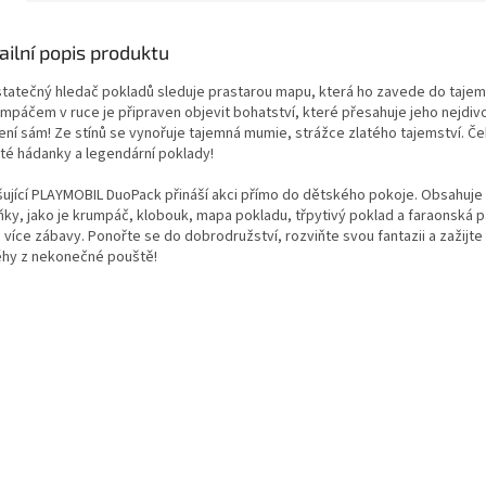
ailní popis produktu
statečný hledač pokladů sleduje prastarou mapu, která ho zavede do taje
umpáčem v ruce je připraven objevit bohatství, které přesahuje jeho nejdivo
ení sám! Ze stínů se vynořuje tajemná mumie, strážce zlatého tajemství. Če
eté hádanky a legendární poklady!
šující PLAYMOBIL DuoPack přináší akci přímo do dětského pokoje. Obsahuj
ňky, jako je krumpáč, klobouk, mapa pokladu, třpytivý poklad a faraonská 
 více zábavy. Ponořte se do dobrodružství, rozviňte svou fantazii a zažijt
ěhy z nekonečné pouště!