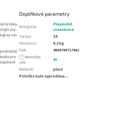
Doplňkové parametry
mné hrobky.
Playmobil
Kategorie
:
čejší sny –
stavebnice
kají na vás
Záruka
:
24
Hmotnost
:
0.2 kg
EAN
:
4008789717962
e podrobné
paruka pro
?
Minimální
4+
e napínavé
věk
:
Materiál
:
plast
Položka byla vyprodána…