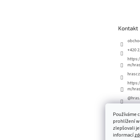
á
p
a
t
Kontakt
í
obcho
+420 2
https:
m/hras
hrascz
https:
m/hra
@hras
Používáme c
prohlížení w
zlepšovali j
informací
zd