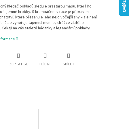
čný hledač pokladů sleduje prastarou mapu, která ho
o tajemné hrobky. S krumpáčem v ruce je připraven
ohatství, které přesahuje jeho nejdivočejší sny – ale není
tínů se vynořuje tajemná mumie, strážce zlatého
. Čekají na vás staleté hádanky a legendární poklady!
informace
ZEPTAT SE
HLÍDAT
SDÍLET