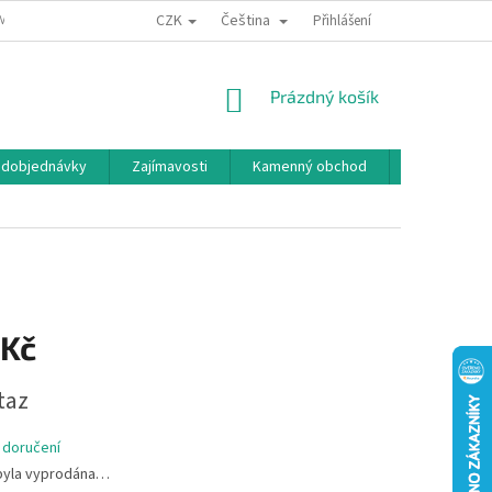
CZK
Čeština
MÍNKY OCHRANY OSOBNÍCH ÚDAJŮ
BONUSOVÝ PROGRAM
Přihlášení
NÁKUPNÍ
Prázdný košík
KOŠÍK
edobjednávky
Zajímavosti
Kamenný obchod
Značky
 Kč
taz
 doručení
byla vyprodána…