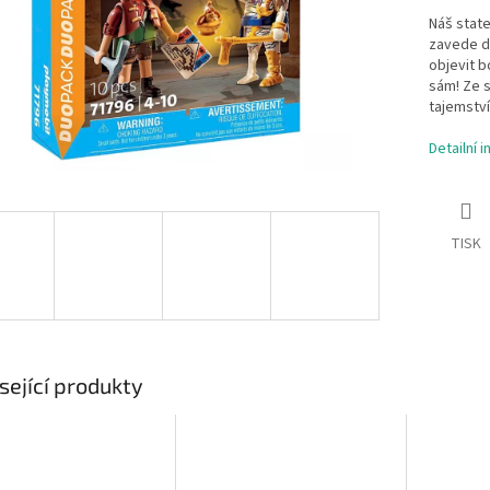
Náš state
zavede d
objevit b
sám! Ze s
tajemství
Detailní 
TISK
sející produkty