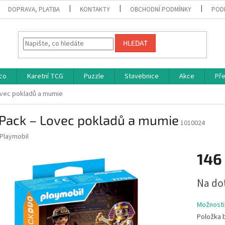
DOPRAVA, PLATBA
KONTAKTY
OBCHODNÍ PODMÍNKY
POD
HLEDAT
co
Karetní TCG
Puzzle
Stavebnice
Akce
Př
vec pokladů a mumie
Pack – Lovec pokladů a mumie
1010024
Playmobil
146
Měrná
Na do
cena:
Možnosti
Položka 