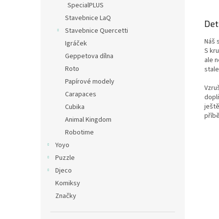
SpecialPLUS
Stavebnice LaQ
Det
Stavebnice Quercetti
Náš 
Igráček
S kr
Geppetova dílna
ale n
Roto
stal
Papírové modely
Vzru
Carapaces
dopl
ještě
Cubika
příb
Animal Kingdom
Robotime
Yoyo
Puzzle
Djeco
Komiksy
Značky