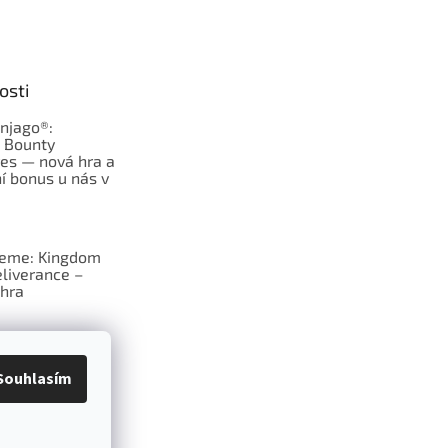
osti
njago®:
s Bounty
es — nová hra a
í bonus u nás v
jeme: Kingdom
liverance –
hra
deskové hry:
erý frčí v celém
Souhlasím