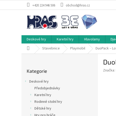
Přejít
+420 224 946 506
obchod@hras.cz
na
obsah
Deskové hry
Karetní hry
Hlavolamy
Dje
Domů
Stavebnice
Playmobil
DuoPack – Lo
P
Duo
o
Přeskočit
s
Značka:
Kategorie
kategorie
t
r
Deskové hry
a
Předobjednávky
n
Karetní hry
n
í
Rodinné stolní hry
p
Dětské hry
a
Hry pro hráče