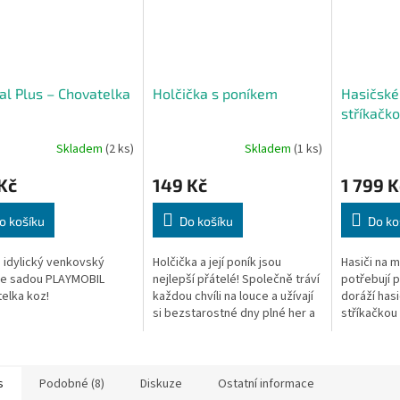
al Plus – Chovatelka
Holčička s poníkem
Hasičské
stříkačk
Skladem
(2 ks)
Skladem
(1 ks)
Kč
149 Kč
1 799 K
o košíku
Do košíku
Do ko
e idylický venkovský
Holčička a její poník jsou
Hasiči na 
se sadou PLAYMOBIL
nejlepší přátelé! Společně tráví
potřebují p
elka koz!
každou chvíli na louce a užívají
doráží has
si bezstarostné dny plné her a
stříkačkou
starostlivé péče.
detailně p
je vybaven
světlem a..
s
Podobné (8)
Diskuze
Ostatní informace