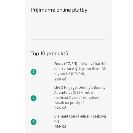
Přijímáme online platby
Top 10 produktů
Fusky (CZ/EN) – bláznivá karetní
hra o ztracených ponožkách
Oh
my socks! (CZ/EN)
299 Kč
LEGO Ninjago: Destiny’s Bounty
Adventures (CZ)
+ mikro
rozšíření Ovladač do vydání
zásob na prodejně
926 Kč
Diamant (česká edice) - desková
hra
499 Kč