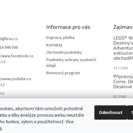
Informace pro vás
Zajímav
Doprava, platba
LEGO® Ni
d
@
hras.cz
Destiny'
Kontakty
24 946 506
Adventur
Obchodní podmínky
exkluzivn
//www.facebook.co
obchodě!
Podmínky ochrany osobních
.cz
údajů
13.7.2026
Bonusový program
Připravu
//www.youtube.co
Come: De
scz
Desková 
.cz
8.7.2026
Nejlepší 
ookies, abychom Vám umožnili pohodlné
výběr, kt
Odmítnout
ebu a díky analýze provozu webu neustále
Česku
eho funkce, výkon a použitelnost. Více
18.6.2026
e
.