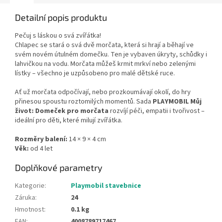
Detailní popis produktu
Pečuj s láskou o svá zvířátka!
Chlapec se stará o svá dvě morčata, která si hrají a běhají ve
svém novém útulném domečku. Ten je vybaven úkryty, schůdky i
lahvičkou na vodu. Morčata můžeš krmit mrkví nebo zelenými
lístky – všechno je uzpůsobeno pro malé dětské ruce.
Ať už morčata odpočívají, nebo prozkoumávají okolí, do hry
přinesou spoustu roztomilých momentů. Sada
PLAYMOBIL Můj
život: Domeček pro morčata
rozvíjí péči, empatii i tvořivost –
ideální pro děti, které milují zvířátka.
Rozměry balení:
14 × 9 × 4 cm
Věk:
od 4 let
Doplňkové parametry
Kategorie
:
Playmobil stavebnice
Záruka
:
24
Hmotnost
:
0.1 kg
EAN
:
4008789717467