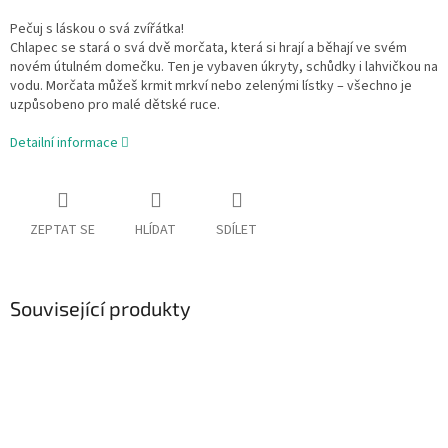
Pečuj s láskou o svá zvířátka!
Chlapec se stará o svá dvě morčata, která si hrají a běhají ve svém
novém útulném domečku. Ten je vybaven úkryty, schůdky i lahvičkou na
vodu. Morčata můžeš krmit mrkví nebo zelenými lístky – všechno je
uzpůsobeno pro malé dětské ruce.
Detailní informace
ZEPTAT SE
HLÍDAT
SDÍLET
Související produkty