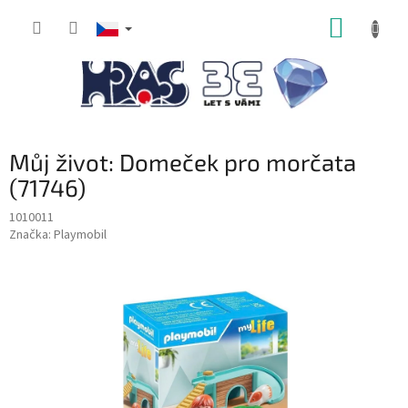
Přejít
NÁKUP
na
obsah
KOŠÍK
Můj život: Domeček pro morčata
(71746)
1010011
Značka:
Playmobil