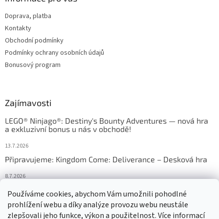
Doprava, platba
Kontakty
Obchodní podmínky
Podmínky ochrany osobních údajů
Bonusový program
Zajímavosti
LEGO® Ninjago®: Destiny's Bounty Adventures — nová hra
a exkluzivní bonus u nás v obchodě!
13.7.2026
Připravujeme: Kingdom Come: Deliverance – Desková hra
8.7.2026
Nejlepší deskové hry: výběr, který frčí v celém Česku
Používáme cookies, abychom Vám umožnili pohodlné
prohlížení webu a díky analýze provozu webu neustále
18.6.2026
zlepšovali jeho funkce, výkon a použitelnost. Více informací