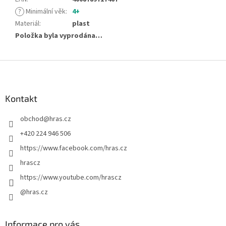
?
Minimální věk
:
4+
Materiál
:
plast
Položka byla vyprodána…
Z
á
p
a
Kontakt
t
obchod
@
hras.cz
í
+420 224 946 506
https://www.facebook.com/hras.cz
hrascz
https://www.youtube.com/hrascz
@hras.cz
Informace pro vás