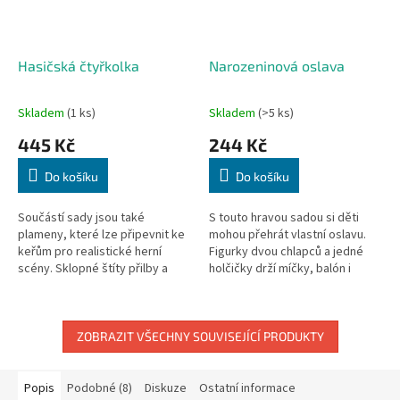
Hasičská čtyřkolka
Narozeninová oslava
Skladem
(1 ks)
Skladem
(>5 ks)
445 Kč
244 Kč
Do košíku
Do košíku
Součástí sady jsou také
S touto hravou sadou si děti
plameny, které lze připevnit ke
mohou přehrát vlastní oslavu.
keřům pro realistické herní
Figurky dvou chlapců a jedné
scény. Sklopné štíty přilby a
holčičky drží míčky, balón i
detailní příslušenství zaručují
narozeninový dort se svíčkou. V
hodiny zábavy pro všechny
sadě najdete i cedulku s...
malé...
ZOBRAZIT VŠECHNY SOUVISEJÍCÍ PRODUKTY
Popis
Podobné (8)
Diskuze
Ostatní informace