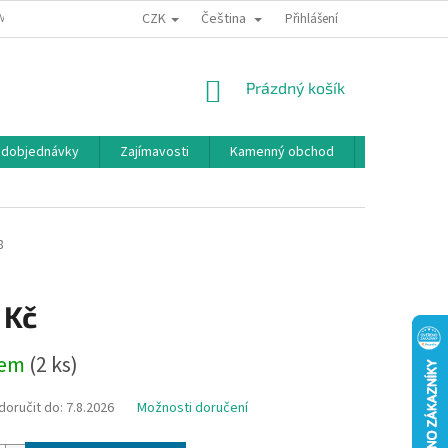
CZK
Čeština
MÍNKY OCHRANY OSOBNÍCH ÚDAJŮ
BONUSOVÝ PROGRAM
Přihlášení
NÁKUPNÍ
Prázdný košík
KOŠÍK
edobjednávky
Zajímavosti
Kamenný obchod
Značky
8
 Kč
dem
(2 ks)
oručit do:
7.8.2026
Možnosti doručení