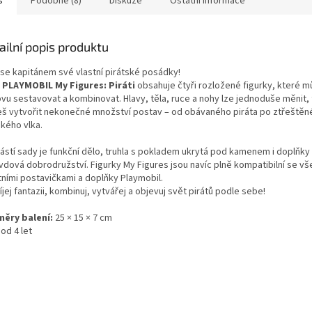
s
Podobné (8)
Diskuze
Ostatní informace
ailní popis produktu
 se kapitánem své vlastní pirátské posádky!
a
PLAYMOBIL My Figures: Piráti
obsahuje čtyři rozložené figurky, které 
ovu sestavovat a kombinovat. Hlavy, těla, ruce a nohy lze jednoduše měnit, 
š vytvořit nekonečné množství postav – od obávaného piráta po ztřeštěn
kého vlka.
ástí sady je funkční dělo, truhla s pokladem ukrytá pod kamenem i doplňky
vdová dobrodružství. Figurky My Figures jsou navíc plně kompatibilní se vš
tními postavičkami a doplňky Playmobil.
jej fantazii, kombinuj, vytvářej a objevuj svět pirátů podle sebe!
ěry balení:
25 × 15 × 7 cm
od 4 let