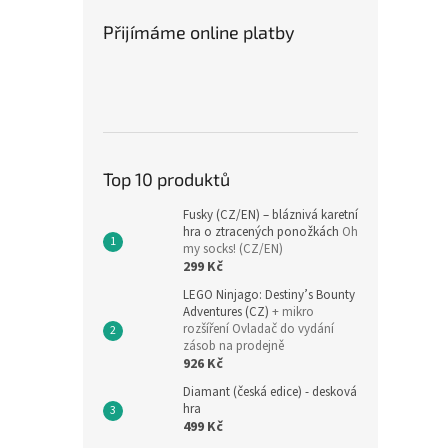
Přijímáme online platby
Top 10 produktů
Fusky (CZ/EN) – bláznivá karetní
hra o ztracených ponožkách
Oh
my socks! (CZ/EN)
299 Kč
LEGO Ninjago: Destiny’s Bounty
Adventures (CZ)
+ mikro
rozšíření Ovladač do vydání
zásob na prodejně
926 Kč
Diamant (česká edice) - desková
hra
499 Kč