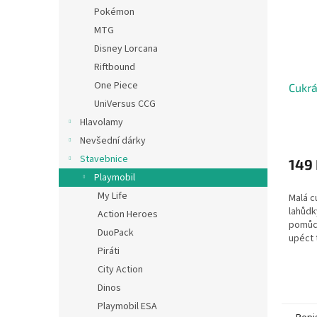
Pokémon
MTG
Disney Lorcana
Riftbound
One Piece
Cukrá
UniVersus CCG
Hlavolamy
Nevšední dárky
Stavebnice
149
Playmobil
My Life
Malá c
lahůdk
Action Heroes
pomůck
DuoPack
upéct 
Piráti
City Action
Dinos
Playmobil ESA