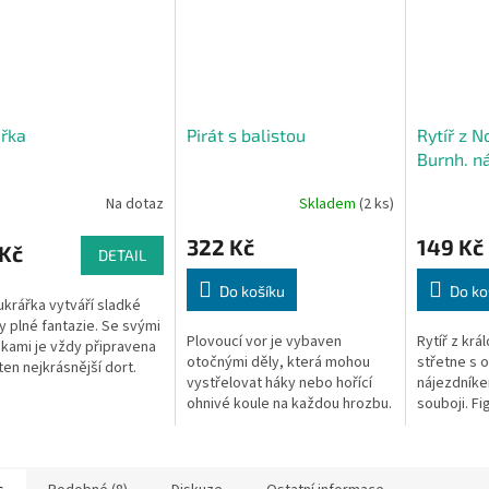
řka
Pirát s balistou
Rytíř z N
Burnh. n
Na dotaz
Skladem
(2 ks)
322 Kč
149 Kč
 Kč
DETAIL
Do košíku
Do ko
ukrářka vytváří sladké
y plné fantazie. Se svými
Plovoucí vor je vybaven
Rytíř z krá
ami je vždy připravena
otočnými děly, která mohou
střetne s
ten nejkrásnější dort.
vystřelovat háky nebo hořící
nájezdníke
ohnivé koule na každou hrozbu.
souboji. Fi
Poklad plný vzrušení hlídá
doplňky na
obrovská chobotnice chránící
rytířských
třpytivou...