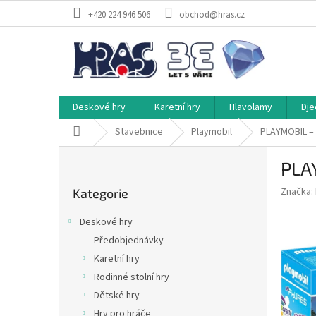
Přejít
+420 224 946 506
obchod@hras.cz
na
obsah
Deskové hry
Karetní hry
Hlavolamy
Dje
Domů
Stavebnice
Playmobil
PLAYMOBIL – P
P
PLAY
o
Přeskočit
s
Značka:
Kategorie
kategorie
t
r
Deskové hry
a
Předobjednávky
n
Karetní hry
n
í
Rodinné stolní hry
p
Dětské hry
a
Hry pro hráče