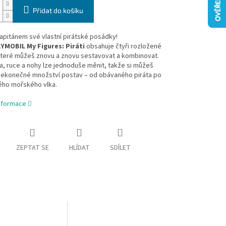
Přidat do košíku
apitánem své vlastní pirátské posádky!
YMOBIL My Figures: Piráti
obsahuje čtyři rozložené
 které můžeš znovu a znovu sestavovat a kombinovat.
la, ruce a nohy lze jednoduše měnit, takže si můžeš
 nekonečné množství postav – od obávaného piráta po
ého mořského vlka.
informace
ZEPTAT SE
HLÍDAT
SDÍLET