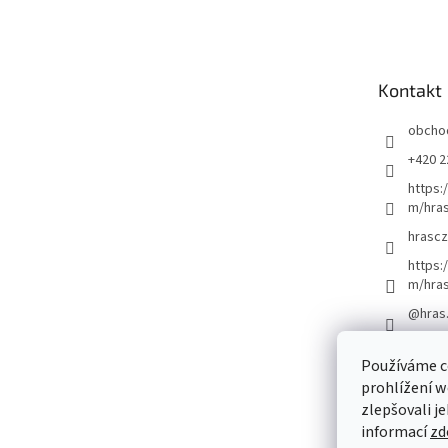
á
p
a
t
Kontakt
í
obcho
+420 2
https:
m/hras
hrascz
https:
m/hra
@hras
Používáme c
prohlížení w
zlepšovali j
informací
zd