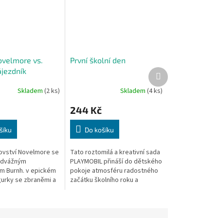
ovelmore vs.
První školní den
ájezdník
Další
produkt
Skladem
(2 ks)
Skladem
(4 ks)
244 Kč
šíku
Do košíku
lovství Novelmore se
Tato roztomilá a kreativní sada
 odvážným
PLAYMOBIL přináší do dětského
m Burnh. v epickém
pokoje atmosféru radostného
gurky se zbraněmi a
začátku školního roku a
bízejí hodiny
podporuje představivost při
 dobrodružství.
hraní. Perfektní dárek pro
malé...