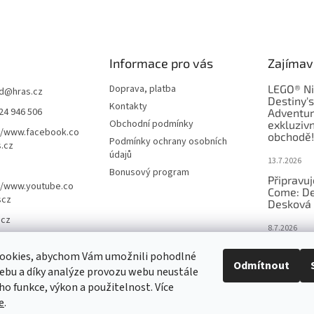
Informace pro vás
Zajímav
Doprava, platba
LEGO® Ni
d
@
hras.cz
Destiny'
Kontakty
24 946 506
Adventur
Obchodní podmínky
exkluzivn
//www.facebook.co
obchodě!
Podmínky ochrany osobních
.cz
údajů
13.7.2026
Bonusový program
Připravu
//www.youtube.co
Come: De
scz
Desková 
.cz
8.7.2026
Nejlepší 
ookies, abychom Vám umožnili pohodlné
výběr, kt
Odmítnout
ebu a díky analýze provozu webu neustále
Česku
eho funkce, výkon a použitelnost. Více
18.6.2026
e
.