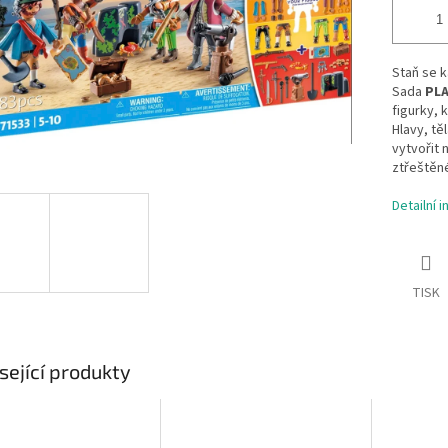
Staň se k
Sada
PLA
figurky,
Hlavy, tě
vytvořit
ztřeštěn
Detailní 
TISK
sející produkty