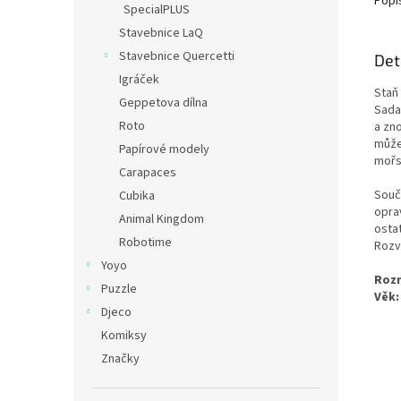
Popi
SpecialPLUS
Stavebnice LaQ
Stavebnice Quercetti
Det
Igráček
Staň
Geppetova dílna
Sad
Roto
a zn
může
Papírové modely
mořs
Carapaces
Souč
Cubika
opra
Animal Kingdom
osta
Robotime
Rozví
Yoyo
Rozm
Puzzle
Věk:
Djeco
Komiksy
Značky