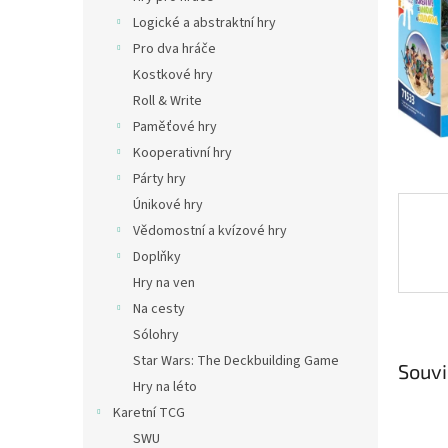
n
Logické a abstraktní hry
e
Pro dva hráče
l
Kostkové hry
Roll & Write
Paměťové hry
Kooperativní hry
Párty hry
Únikové hry
Vědomostní a kvízové hry
Doplňky
Hry na ven
Na cesty
Sólohry
Star Wars: The Deckbuilding Game
Souvi
Hry na léto
Karetní TCG
SWU