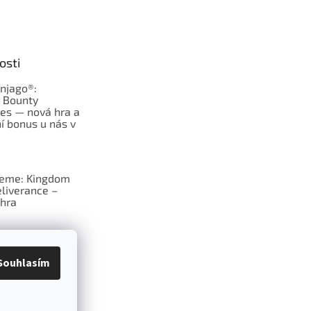
osti
njago®:
s Bounty
es — nová hra a
í bonus u nás v
jeme: Kingdom
liverance –
hra
deskové hry:
erý frčí v celém
Souhlasím