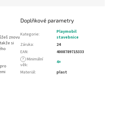
Doplňkové parametry
Playmobil
Kategorie
:
můžeš znovu
stavebnice
takže si
Záruka
:
24
ého
EAN
:
4008789715333
?
Minimální
4+
věk
:
 pro
emi
Materiál
:
plast