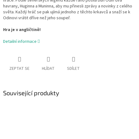
hráče. Podle severských legend každé ráno posílá bůh Odin dva
havrany, Huginna a Muninna, aby mu přinesli zprávy a novinky z celého
světa. Každý hráč se pak ujímá jednoho z těchto krkavců a snaží se k
Odinovi vrátit dříve než jeho soupeř.
Hra je v angličtině!
Detailní informace
ZEPTAT SE
HLÍDAT
SDÍLET
Související produkty