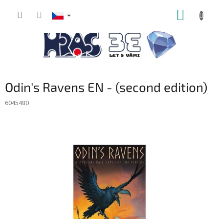
Přejít
NÁKUP
na
obsah
KOŠÍK
Odin's Ravens EN - (second edition)
6045480