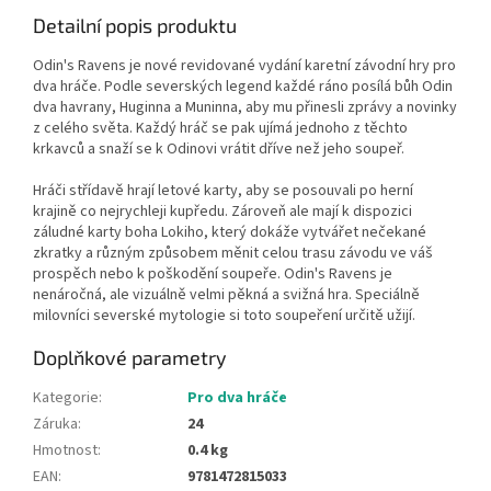
Detailní popis produktu
Odin's Ravens je nové revidované vydání karetní závodní hry pro
dva hráče. Podle severských legend každé ráno posílá bůh Odin
dva havrany, Huginna a Muninna, aby mu přinesli zprávy a novinky
z celého světa. Každý hráč se pak ujímá jednoho z těchto
krkavců a snaží se k Odinovi vrátit dříve než jeho soupeř.
Hráči střídavě hrají letové karty, aby se posouvali po herní
krajině co nejrychleji kupředu. Zároveň ale mají k dispozici
záludné karty boha Lokiho, který dokáže vytvářet nečekané
zkratky a různým způsobem měnit celou trasu závodu ve váš
prospěch nebo k poškodění soupeře. Odin's Ravens je
nenáročná, ale vizuálně velmi pěkná a svižná hra. Speciálně
milovníci severské mytologie si toto soupeření určitě užijí.
Doplňkové parametry
Kategorie
:
Pro dva hráče
Záruka
:
24
Hmotnost
:
0.4 kg
EAN
:
9781472815033