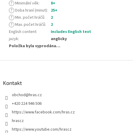
?
Minimální věk
:
8+
?
Doba hraní (minut)
:
25+
?
Min. počet hráčů
:
2
?
Max. počet hráčů
:
2
English content
:
Includes English text
jazyk
:
anglicky
Položka byla vyprodána…
Z
á
p
a
Kontakt
t
obchod
@
hras.cz
í
+420 224 946 506
https://www.facebook.com/hras.cz
hrascz
https://www.youtube.com/hrascz