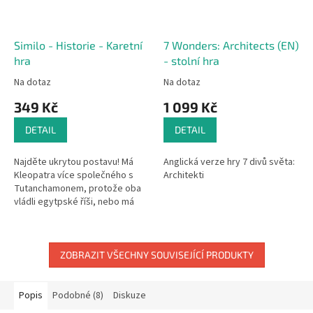
Similo - Historie - Karetní
7 Wonders: Architects (EN)
hra
- stolní hra
Na dotaz
Na dotaz
349 Kč
1 099 Kč
DETAIL
DETAIL
Najděte ukrytou postavu! Má
Anglická verze hry 7 divů světa:
Kleopatra více společného s
Architekti
Tutanchamonem, protože oba
vládli egytpské říši, nebo má
blíže k Caesarovi, který byl jejím
milencem? Přesně takové...
ZOBRAZIT VŠECHNY SOUVISEJÍCÍ PRODUKTY
Popis
Podobné (8)
Diskuze