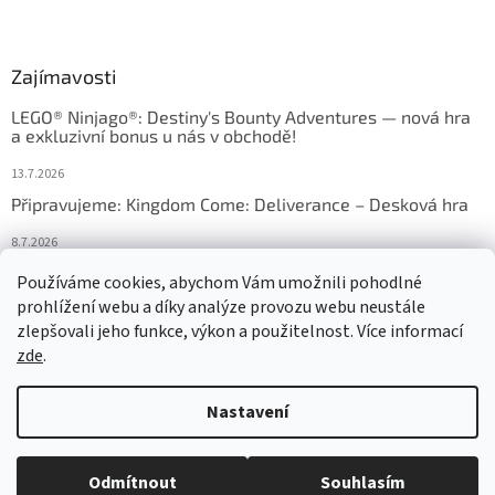
Zajímavosti
LEGO® Ninjago®: Destiny's Bounty Adventures — nová hra
a exkluzivní bonus u nás v obchodě!
13.7.2026
Připravujeme: Kingdom Come: Deliverance – Desková hra
8.7.2026
Nejlepší deskové hry: výběr, který frčí v celém Česku
Používáme cookies, abychom Vám umožnili pohodlné
prohlížení webu a díky analýze provozu webu neustále
18.6.2026
zlepšovali jeho funkce, výkon a použitelnost. Více informací
zde
.
Vytvořil Shoptet
Nastavení
Copyright 2026
HRAS
. Všechna práva vyhrazena.
Upravit nastavení
Odmítnout
Souhlasím
cookies