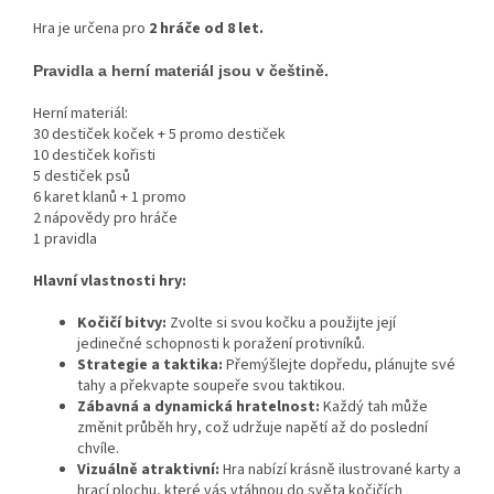
Hra je určena pro
2 hráče od 8 let.
Pravidla a herní materiál jsou v češtině.
Herní materiál:
30 destiček koček + 5 promo destiček
10 destiček kořisti
5 destiček psů
6 karet klanů + 1 promo
2 nápovědy pro hráče
1 pravidla
Hlavní vlastnosti hry:
Kočičí bitvy:
Zvolte si svou kočku a použijte její
jedinečné schopnosti k poražení protivníků.
Strategie a taktika:
Přemýšlejte dopředu, plánujte své
tahy a překvapte soupeře svou taktikou.
Zábavná a dynamická hratelnost:
Každý tah může
změnit průběh hry, což udržuje napětí až do poslední
chvíle.
Vizuálně atraktivní:
Hra nabízí krásně ilustrované karty a
hrací plochu, které vás vtáhnou do světa kočičích