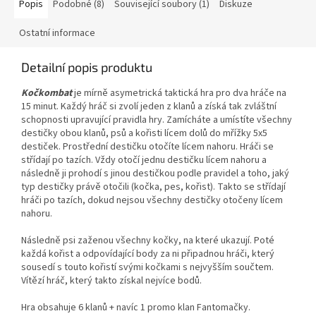
Popis
Podobné (8)
Související soubory (1)
Diskuze
Ostatní informace
Detailní popis produktu
Kočkombat
je mírně asymetrická taktická hra pro dva hráče na
15 minut. Každý hráč si zvolí jeden z klanů a získá tak zvláštní
schopnosti upravující pravidla hry. Zamícháte a umístíte všechny
destičky obou klanů, psů a kořisti lícem dolů do mřížky 5x5
destiček. Prostřední destičku otočíte lícem nahoru. Hráči se
střídají po tazích. Vždy otočí jednu destičku lícem nahoru a
následně ji prohodí s jinou destičkou podle pravidel a toho, jaký
typ destičky právě otočili (kočka, pes, kořist). Takto se střídají
hráči po tazích, dokud nejsou všechny destičky otočeny lícem
nahoru.
Následně psi zaženou všechny kočky, na které ukazují. Poté
každá kořist a odpovídající body za ni připadnou hráči, který
sousedí s touto kořistí svými kočkami s nejvyšším součtem.
Vítězí hráč, který takto získal nejvíce bodů.
Hra obsahuje 6 klanů + navíc 1 promo klan Fantomačky.