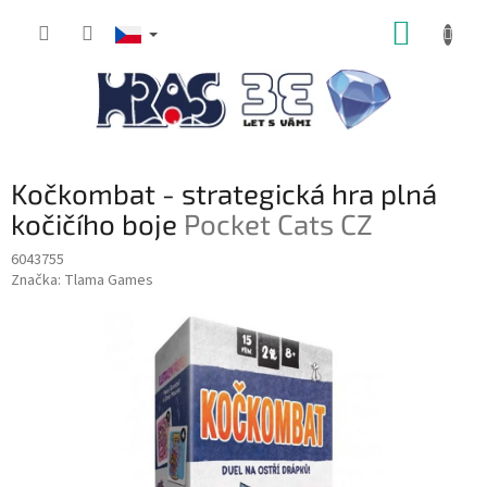
Přejít
NÁKUP
na
obsah
KOŠÍK
Kočkombat - strategická hra plná
kočičího boje
Pocket Cats CZ
6043755
Značka:
Tlama Games