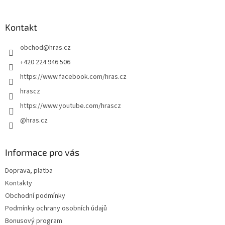
á
p
a
Kontakt
t
obchod
@
hras.cz
í
+420 224 946 506
https://www.facebook.com/hras.cz
hrascz
https://www.youtube.com/hrascz
@hras.cz
Informace pro vás
Doprava, platba
Kontakty
Obchodní podmínky
Podmínky ochrany osobních údajů
Bonusový program