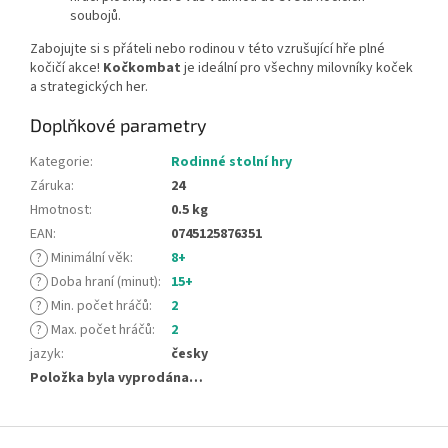
soubojů.
Zabojujte si s přáteli nebo rodinou v této vzrušující hře plné
kočičí akce!
Kočkombat
je ideální pro všechny milovníky koček
a strategických her.
Doplňkové parametry
Kategorie
:
Rodinné stolní hry
Záruka
:
24
Hmotnost
:
0.5 kg
EAN
:
0745125876351
?
Minimální věk
:
8+
?
Doba hraní (minut)
:
15+
?
Min. počet hráčů
:
2
?
Max. počet hráčů
:
2
jazyk
:
česky
Položka byla vyprodána…
Z