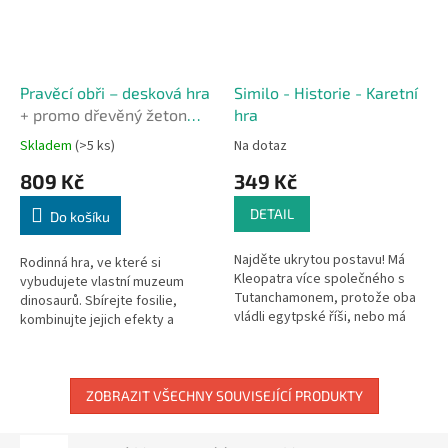
Pravěcí obři – desková hra
Similo - Historie - Karetní
+ promo dřevěný žeton
hra
prvního hráče a žetony
Skladem
(>5 ks)
Na dotaz
novinek
809 Kč
349 Kč
DETAIL
Do košíku
Najděte ukrytou postavu! Má
Rodinná hra, ve které si
Kleopatra více společného s
vybudujete vlastní muzeum
Tutanchamonem, protože oba
dinosaurů. Sbírejte fosilie,
vládli egytpské říši, nebo má
kombinujte jejich efekty a
blíže k Caesarovi, který byl jejím
rozhodujte, kdy je vystavit –
milencem? Přesně takové...
správné načasování rozhoduje o
vítězství.
ZOBRAZIT VŠECHNY SOUVISEJÍCÍ PRODUKTY