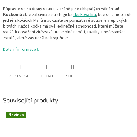
Připravte se na drsný souboj v aréně plné chlupatých válečníků!
Kočkombat
je zábavná a strategická
desková hra
, kde se ujmete role
jedné z kočičích klanů a pokusíte se porazit své soupeře v epických
bitvách. Každá kočka má své jedinečné schopnosti, které můžete
využít k dosažení vítězství. Hra je plná napětí, taktiky a nečekaných
zvratů, které vás udrží na kraji židle.
Detailní informace
ZEPTAT SE
HLÍDAT
SDÍLET
Související produkty
Novinka