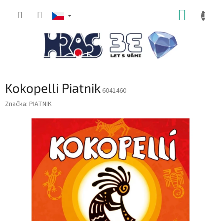
Přejít
NÁKUP
na
obsah
KOŠÍK
Kokopelli Piatnik
6041460
Značka:
PIATNIK