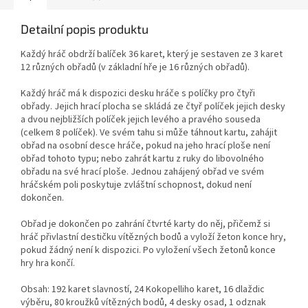
Detailní popis produktu
Každý hráč obdrží balíček 36 karet, který je sestaven ze 3 karet
12 různých obřadů (v základní hře je 16 různých obřadů).
Každý hráč má k dispozici desku hráče s políčky pro čtyři
obřady. Jejich hrací plocha se skládá ze čtyř políček jejich desky
a dvou nejbližších políček jejich levého a pravého souseda
(celkem 8 políček). Ve svém tahu si může táhnout kartu, zahájit
obřad na osobní desce hráče, pokud na jeho hrací ploše není
obřad tohoto typu; nebo zahrát kartu z ruky do libovolného
obřadu na své hrací ploše. Jednou zahájený obřad ve svém
hráčském poli poskytuje zvláštní schopnost, dokud není
dokončen.
Obřad je dokončen po zahrání čtvrté karty do něj, přičemž si
hráč přivlastní destičku vítězných bodů a vyloží žeton konce hry,
pokud žádný není k dispozici. Po vyložení všech žetonů konce
hry hra končí.
Obsah: 192 karet slavností, 24 Kokopelliho karet, 16 dlaždic
výběru, 80 kroužků vítězných bodů, 4 desky osad, 1 odznak