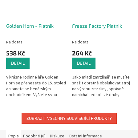
Golden Horn - Piatnik
Freeze Factory Piatnik
Na dotaz
Na dotaz
538 Kč
264 Kč
DETAIL
DETAIL
V krásné rodinné hře Golden
Jako mladí zmrzlináři se musíte
Horn se přenesete do 15. století
snažit obratně obsluhovat stroj
a stanete se benátským
na výrobu zmrzliny, správně
obchodníkem. Vyšlete svou
namíchat jednotlivé druhy a
flotilu rychlých galér a
splnit tak co nejvíce
obchodujte se vzácným zbožím,
objednávek. Obsah: 26
jakým je...
kornoutů,...
ZOBRAZIT VŠECHNY SOUVISEJÍCÍ PRODUKTY
Popis
Podobné (8)
Diskuze
Ostatní informace