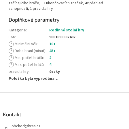
začínajícího hráče, 12 ukončovacích značek, 4x přehled
schopností, 1 pravidla hry
Doplňkové parametry
Kategorie
:
Rodinné stolní hry
EAN
:
9001890807497
?
Minimální věk
:
10+
?
Doba hraní (minut)
:
45+
?
Min. počet hráčů
:
2
?
Max. počet hráčů
:
4
pravidla hry
:
česky
Položka byla vyprodána…
Z
á
p
a
Kontakt
t
obchod
@
hras.cz
í