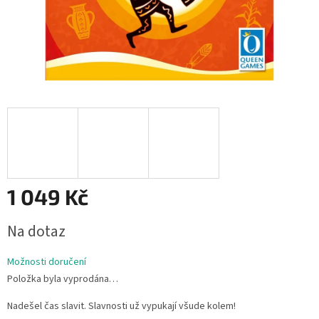
1 049 Kč
Měrná
Na dotaz
cena:
Možnosti doručení
Položka byla vyprodána…
Nadešel čas slavit. Slavnosti už vypukají všude kolem!