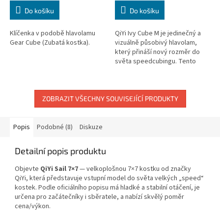
Do košíku
Do košíku
Klíčenka v podobě hlavolamu
QiYi Ivy Cube M je jedinečný a
Gear Cube (Zubatá kostka).
vizuálně působivý hlavolam,
který přináší nový rozměr do
světa speedcubingu. Tento
hlavolam je magnetickou
variantou populárního Ivy Cube,
jehož...
ZOBRAZIT VŠECHNY SOUVISEJÍCÍ PRODUKTY
Popis
Podobné (8)
Diskuze
Detailní popis produktu
Objevte
QiYi Sail 7×7
— velkoplošnou 7×7 kostku od značky
QiYi, která představuje vstupní model do světa velkých „speed“
kostek. Podle oficiálního popisu má hladké a stabilní otáčení, je
určena pro začátečníky i sběratele, a nabízí skvělý poměr
cena/výkon.