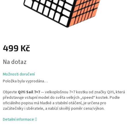
499 Kč
Měrná
Na dotaz
cena:
Možnosti doručení
Položka byla vyprodána…
Objevte
QiYi Sail 7×7
— velkoplošnou 7×7 kostku od značky QiYi, která
představuje vstupní model do světa velkých „speed“ kostek. Podle
oficiálního popisu má hladké a stabilní otáčení, je určena pro
začátečníky i sběratele, a nabízí skvělý poměr cena/výkon.
Detailní informace