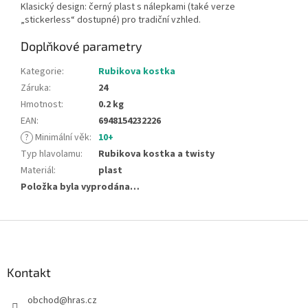
Klasický design: černý plast s nálepkami (také verze
„stickerless“ dostupné) pro tradiční vzhled.
Doplňkové parametry
Kategorie
:
Rubikova kostka
Záruka
:
24
Hmotnost
:
0.2 kg
EAN
:
6948154232226
?
Minimální věk
:
10+
Typ hlavolamu
:
Rubikova kostka a twisty
Materiál
:
plast
Položka byla vyprodána…
Z
á
p
a
Kontakt
t
obchod
@
hras.cz
í