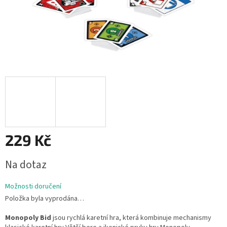
229 Kč
Měrná
Na dotaz
cena:
Možnosti doručení
Položka byla vyprodána…
Monopoly Bid
jsou rychlá karetní hra, která kombinuje mechanismy