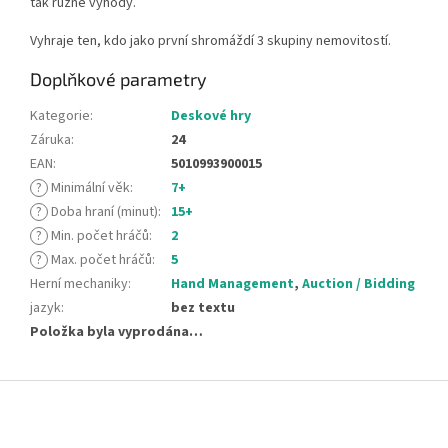
tak různé výhody.
Vyhraje ten, kdo jako první shromáždí 3 skupiny nemovitostí.
Doplňkové parametry
Kategorie
:
Deskové hry
Záruka
:
24
EAN
:
5010993900015
?
Minimální věk
:
7+
?
Doba hraní (minut)
:
15+
?
Min. počet hráčů
:
2
?
Max. počet hráčů
:
5
Herní mechaniky
:
Hand Management
,
Auction / Bidding
jazyk
:
bez textu
Položka byla vyprodána…
Z
á
p