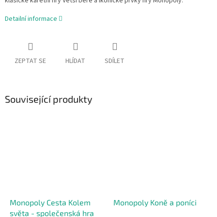
klasické karetní hry Větší bere a ikonické prvky hry Monopoly.
Detailní informace
ZEPTAT SE
HLÍDAT
SDÍLET
Související produkty
Monopoly Cesta Kolem
Monopoly Koně a poníci
světa - společenská hra