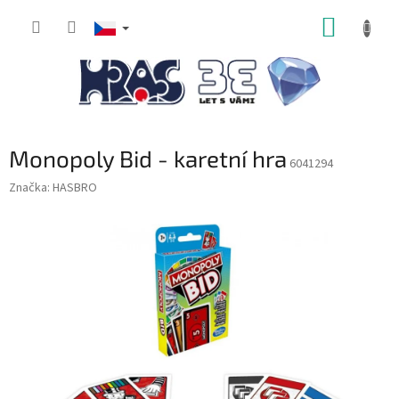
Přejít
NÁKUP
na
obsah
KOŠÍK
Monopoly Bid - karetní hra
6041294
Značka:
HASBRO