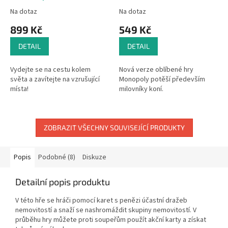
Na dotaz
Na dotaz
899 Kč
549 Kč
DETAIL
DETAIL
Vydejte se na cestu kolem
Nová verze oblíbené hry
světa a zavítejte na vzrušující
Monopoly potěší především
místa!
milovníky koní.
ZOBRAZIT VŠECHNY SOUVISEJÍCÍ PRODUKTY
Popis
Podobné (8)
Diskuze
Detailní popis produktu
V této hře se hráči pomocí karet s penězi účastní dražeb
nemovitostí a snaží se nashromáždit skupiny nemovitostí. V
průběhu hry můžete proti soupeřům použít akční karty a získat