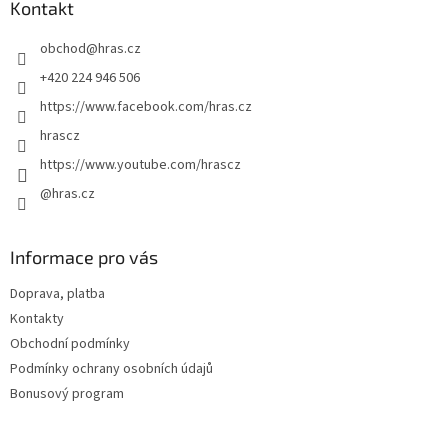
a
Kontakt
t
obchod
@
hras.cz
í
+420 224 946 506
https://www.facebook.com/hras.cz
hrascz
https://www.youtube.com/hrascz
@hras.cz
Informace pro vás
Doprava, platba
Kontakty
Obchodní podmínky
Podmínky ochrany osobních údajů
Bonusový program