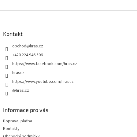
Z
á
p
a
Kontakt
t
obchod
@
hras.cz
í
+420 224 946 506
https://www.facebook.com/hras.cz
hrascz
https://www.youtube.com/hrascz
@hras.cz
Informace pro vás
Doprava, platba
Kontakty
Obchodní podmínky