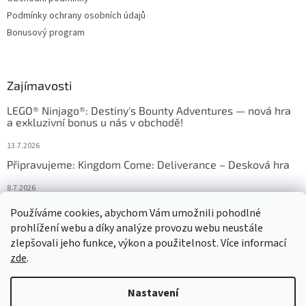
Podmínky ochrany osobních údajů
Bonusový program
Zajímavosti
LEGO® Ninjago®: Destiny's Bounty Adventures — nová hra
a exkluzivní bonus u nás v obchodě!
13.7.2026
Připravujeme: Kingdom Come: Deliverance – Desková hra
8.7.2026
Nejlepší deskové hry: výběr, který frčí v celém Česku
Používáme cookies, abychom Vám umožnili pohodlné
prohlížení webu a díky analýze provozu webu neustále
18.6.2026
zlepšovali jeho funkce, výkon a použitelnost. Více informací
zde
.
Vytvořil Shoptet
Nastavení