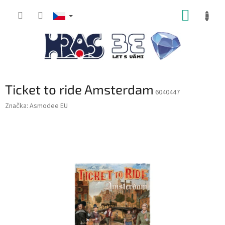
Přejít
NÁKUP
na
obsah
KOŠÍK
Ticket to ride Amsterdam
6040447
Značka:
Asmodee EU