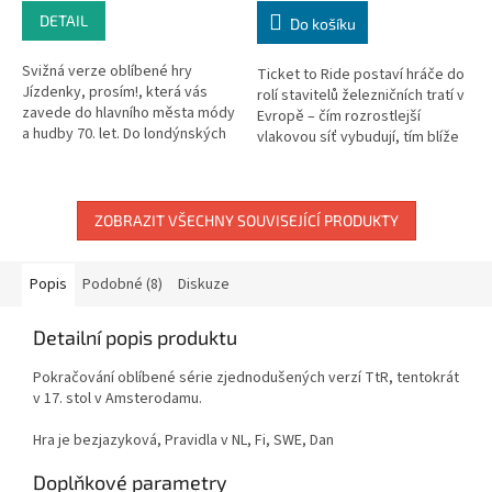
DETAIL
Do košíku
Svižná verze oblíbené hry
Ticket to Ride postaví hráče do
Jízdenky, prosím!, která vás
rolí stavitelů železničních tratí v
zavede do hlavního města módy
Evropě – čím rozrostlejší
a hudby 70. let. Do londýnských
vlakovou síť vybudují, tím blíže
ulic se rozlévá pohlcující rytmus
se dostanou k vítězství. Další
rockové hudby ruku v...
body pak lze získat...
ZOBRAZIT VŠECHNY SOUVISEJÍCÍ PRODUKTY
Popis
Podobné (8)
Diskuze
Detailní popis produktu
Pokračování oblíbené série zjednodušených verzí TtR, tentokrát
v 17. stol v Amsterodamu.
Hra je bezjazyková, Pravidla v NL, Fi, SWE, Dan
Doplňkové parametry