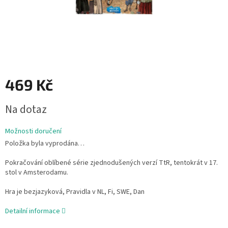
469 Kč
Měrná
Na dotaz
cena:
Možnosti doručení
Položka byla vyprodána…
Pokračování oblíbené série zjednodušených verzí TtR, tentokrát v 17.
stol v Amsterodamu.
Hra je bezjazyková, Pravidla v NL, Fi, SWE, Dan
Detailní informace