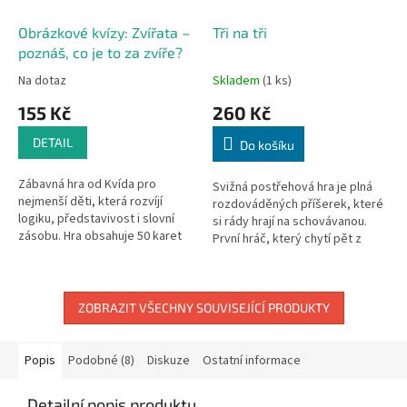
Obrázkové kvízy: Zvířata –
Tři na tři
poznáš, co je to za zvíře?
Na dotaz
Skladem
(1 ks)
155 Kč
260 Kč
DETAIL
Do košíku
Zábavná hra od Kvída pro
Svižná postřehová hra je plná
nejmenší děti, která rozvíjí
rozdováděných příšerek, které
logiku, představivost i slovní
si rády hrají na schovávanou.
zásobu. Hra obsahuje 50 karet
První hráč, který chytí pět z
se zvířaty a děti podle
nich, se stává vítězem! Cílem
obrázkových nápověd hádají,
hry je přikládat k sobě...
které...
ZOBRAZIT VŠECHNY SOUVISEJÍCÍ PRODUKTY
Popis
Podobné (8)
Diskuze
Ostatní informace
Detailní popis produktu