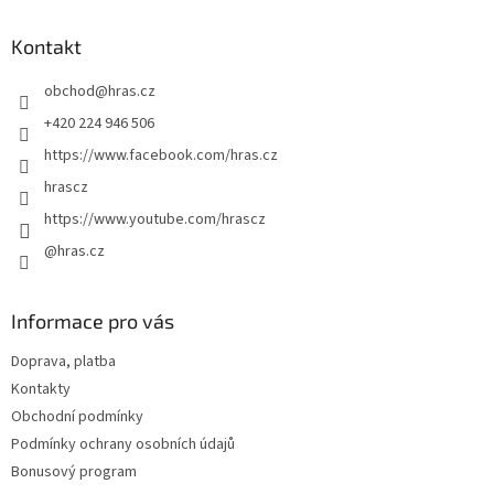
p
a
Kontakt
t
obchod
@
hras.cz
í
+420 224 946 506
https://www.facebook.com/hras.cz
hrascz
https://www.youtube.com/hrascz
@hras.cz
Informace pro vás
Doprava, platba
Kontakty
Obchodní podmínky
Podmínky ochrany osobních údajů
Bonusový program