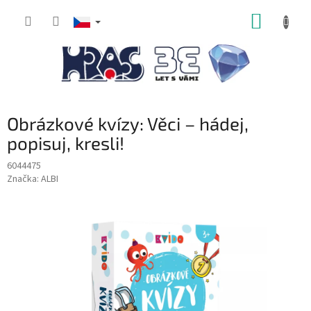
Přejít
NÁKUP
na
obsah
KOŠÍK
Obrázkové kvízy: Věci – hádej,
popisuj, kresli!
6044475
Značka:
ALBI