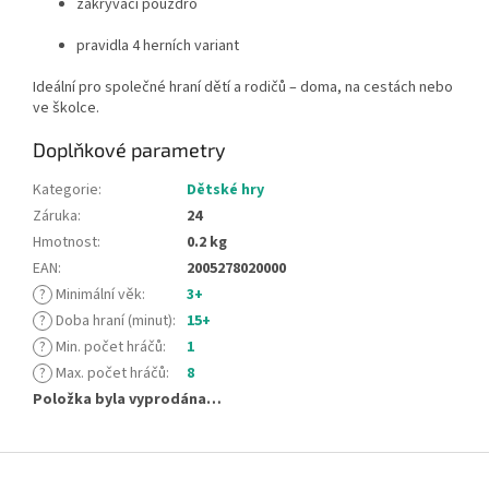
zakrývací pouzdro
pravidla 4 herních variant
Ideální pro společné hraní dětí a rodičů – doma, na cestách nebo
ve školce.
Doplňkové parametry
Kategorie
:
Dětské hry
Záruka
:
24
Hmotnost
:
0.2 kg
EAN
:
2005278020000
?
Minimální věk
:
3+
?
Doba hraní (minut)
:
15+
?
Min. počet hráčů
:
1
?
Max. počet hráčů
:
8
Položka byla vyprodána…
Z
á