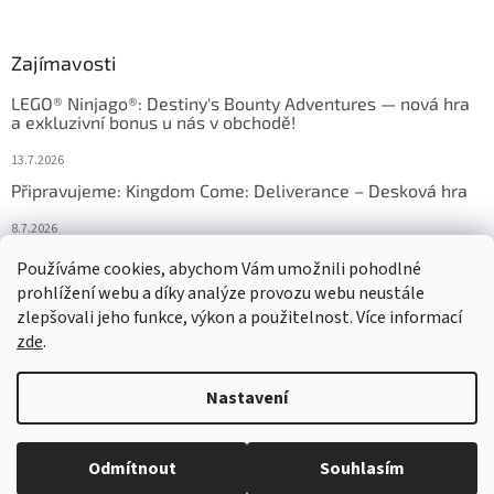
Zajímavosti
LEGO® Ninjago®: Destiny's Bounty Adventures — nová hra
a exkluzivní bonus u nás v obchodě!
13.7.2026
Připravujeme: Kingdom Come: Deliverance – Desková hra
8.7.2026
Nejlepší deskové hry: výběr, který frčí v celém Česku
Používáme cookies, abychom Vám umožnili pohodlné
prohlížení webu a díky analýze provozu webu neustále
18.6.2026
zlepšovali jeho funkce, výkon a použitelnost. Více informací
zde
.
Vytvořil Shoptet
Nastavení
Copyright 2026
HRAS
. Všechna práva vyhrazena.
Upravit nastavení
Odmítnout
Souhlasím
cookies