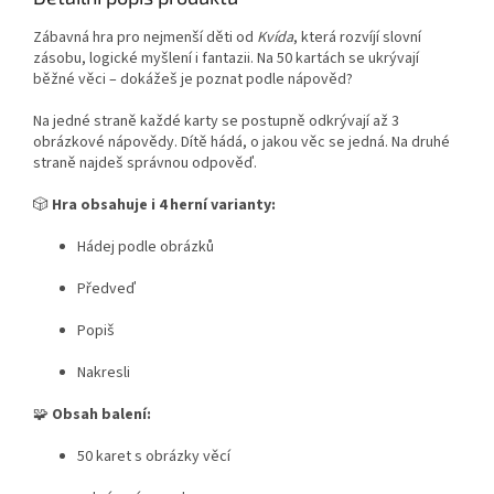
Zábavná hra pro nejmenší děti od
Kvída
, která rozvíjí slovní
zásobu, logické myšlení i fantazii. Na 50 kartách se ukrývají
běžné věci – dokážeš je poznat podle nápověd?
Na jedné straně každé karty se postupně odkrývají až 3
obrázkové nápovědy. Dítě hádá, o jakou věc se jedná. Na druhé
straně najdeš správnou odpověď.
🎲
Hra obsahuje i 4 herní varianty:
Hádej podle obrázků
Předveď
Popiš
Nakresli
🧩
Obsah balení:
50 karet s obrázky věcí