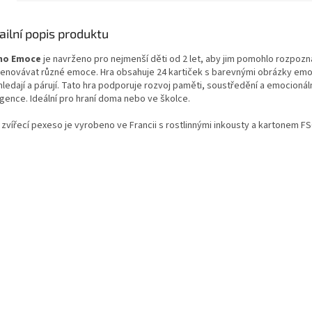
ailní popis produktu
o Emoce
je navrženo pro nejmenší děti od 2 let, aby jim pomohlo rozpozn
enovávat různé emoce. Hra obsahuje 24 kartiček s barevnými obrázky emo
hledají a párují. Tato hra podporuje rozvoj paměti, soustředění a emocionál
igence. Ideální pro hraní doma nebo ve školce.
 zvířecí pexeso je vyrobeno ve Francii s rostlinnými inkousty a kartonem F