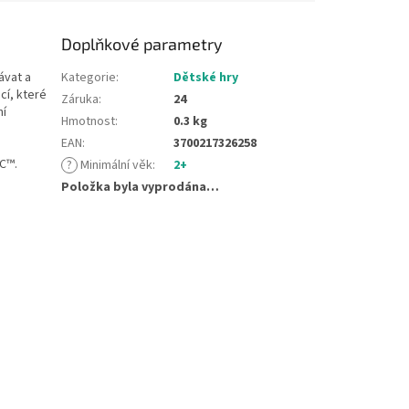
Doplňkové parametry
ávat a
Kategorie
:
Dětské hry
cí, které
Záruka
:
24
ní
Hmotnost
:
0.3 kg
EAN
:
3700217326258
SC™.
?
Minimální věk
:
2+
Položka byla vyprodána…