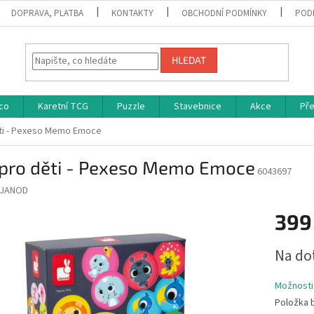
DOPRAVA, PLATBA
KONTAKTY
OBCHODNÍ PODMÍNKY
POD
HLEDAT
co
Karetní TCG
Puzzle
Stavebnice
Akce
Př
ěti - Pexeso Memo Emoce
 pro děti - Pexeso Memo Emoce
6043697
JANOD
399
Měrná
Na do
cena:
Možnosti
Položka 