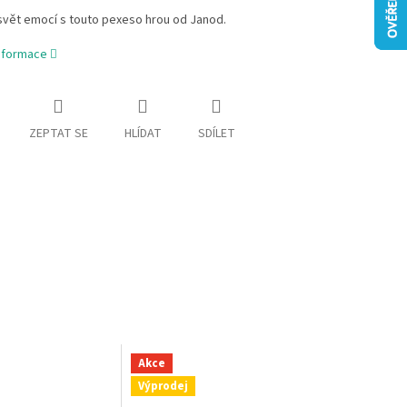
svět emocí s touto pexeso hrou od Janod.
informace
ZEPTAT SE
HLÍDAT
SDÍLET
Akce
Výprodej