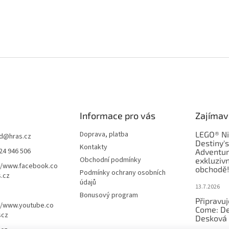
Informace pro vás
Zajímav
Doprava, platba
LEGO® Ni
d
@
hras.cz
Destiny'
Kontakty
24 946 506
Adventur
Obchodní podmínky
exkluzivn
//www.facebook.co
obchodě!
Podmínky ochrany osobních
.cz
údajů
13.7.2026
Bonusový program
Připravu
//www.youtube.co
Come: De
scz
Desková 