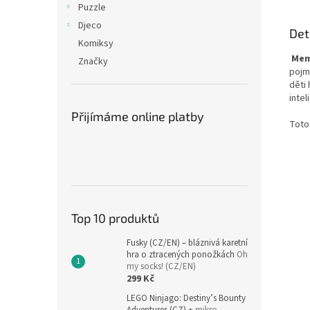
Puzzle
Djeco
Det
Komiksy
Mem
Značky
pojm
děti 
intel
Přijímáme online platby
Toto
Top 10 produktů
Fusky (CZ/EN) – bláznivá karetní
hra o ztracených ponožkách
Oh
my socks! (CZ/EN)
299 Kč
LEGO Ninjago: Destiny’s Bounty