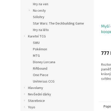
Hry na ven
Na cesty
Sólohry
Star Wars: The Deckbuilding Game
Myší
Hry na léto
koope
Karetní TCG
SWU
Pokémon
777 
MTG
Disney Lorcana
Roztom
Riftbound
paměťo
krásn
One Piece
svítiln
UniVersus CCG
Hlavolamy
Nevšední dárky
Stavebnice
Popi
Yoyo