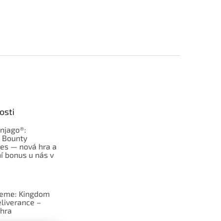
osti
njago®:
s Bounty
es — nová hra a
í bonus u nás v
jeme: Kingdom
liverance –
hra