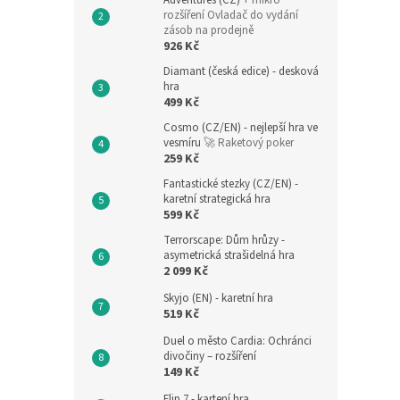
Adventures (CZ)
+ mikro
rozšíření Ovladač do vydání
zásob na prodejně
926 Kč
Diamant (česká edice) - desková
hra
499 Kč
Cosmo (CZ/EN) - nejlepší hra ve
vesmíru
🚀 Raketový poker
259 Kč
Fantastické stezky (CZ/EN) -
karetní strategická hra
599 Kč
Terrorscape: Dům hrůzy -
asymetrická strašidelná hra
2 099 Kč
Skyjo (EN) - karetní hra
519 Kč
Duel o město Cardia: Ochránci
divočiny – rozšíření
149 Kč
Flip 7 - kartení hra