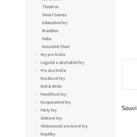
n
ThinkFun
e
Smart Games
l
Edukativní hry
BrainBox
Haba
Kouzelné čtení
Hry pro hráče
Logické a abstraktní hry
Pro dva hráče
Kostkové hry
Roll & Write
Paměťové hry
Kooperativní hry
Souvi
Párty hry
Únikové hry
Vědomostní a kvízové hry
Doplňky