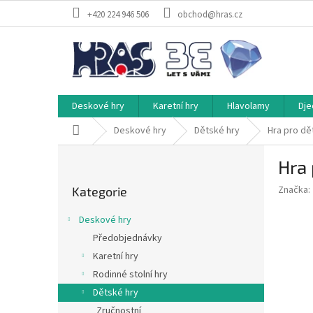
Přejít
+420 224 946 506
obchod@hras.cz
na
obsah
Deskové hry
Karetní hry
Hlavolamy
Dje
Domů
Deskové hry
Dětské hry
Hra pro d
P
Hra
o
Přeskočit
s
Značka:
Kategorie
kategorie
t
r
Deskové hry
a
Předobjednávky
n
Karetní hry
n
í
Rodinné stolní hry
p
Dětské hry
a
Zručnostní