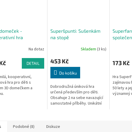
 domeček -
Superšpunti: Sušenkám
Superfar
rativní hra
na stopě
společen
Na dotaz
Skladem
(3 ks)
453 Kč
Kč
173 Kč
DETAIL
Do košíku
ilá, kooperativní,
Hra SuperF
vá hra pro děti s
zajímavou h
Dobrodružná úniková hra
ým 3D domečkem a
50 lety a j
určená především pro děti.
ou.
významný 
Obsahuje 2 na sebe navazující
Borsuk. Pra
samostatné příběhy. Unikátní
opírají o z
systém "obálek", které se
postupně rozevírají a do
prostoru domu...
s
Podobné (8)
Diskuze