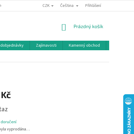
CZK
Čeština
MÍNKY OCHRANY OSOBNÍCH ÚDAJŮ
BONUSOVÝ PROGRAM
Přihlášení
NÁKUPNÍ
Prázdný košík
KOŠÍK
edobjednávky
Zajímavosti
Kamenný obchod
Značky
 Kč
taz
 doručení
byla vyprodána…