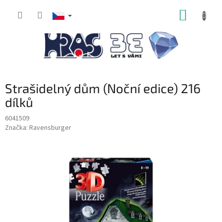
Přejít
NÁKUP
na
obsah
KOŠÍK
Strašidelný dům (Noční edice) 216
dílků
6041509
Značka:
Ravensburger