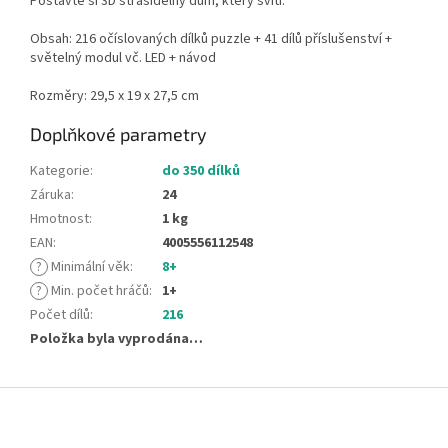
Postavte si 3D strašidelný dům, který svítí.
Obsah: 216 očíslovaných dílků puzzle + 41 dílů příslušenství +
světelný modul vč. LED + návod
Rozměry: 29,5 x 19 x 27,5 cm
Doplňkové parametry
Kategorie
:
do 350 dílků
Záruka
:
24
Hmotnost
:
1 kg
EAN
:
4005556112548
?
Minimální věk
:
8+
?
Min. počet hráčů
:
1+
Počet dílů
:
216
Položka byla vyprodána…
Z
á
p