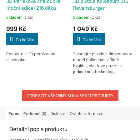
3D Perníková chaloupka
3D puzzle Koloseum 216
(noční edice) 216 dílků
Ravensburger
Skladem
(1 ks)
Skladem
(2 ks)
999 Kč
1 049 Kč
Do košíku
Do košíku
Postavte si 3D perníkovou
Skládejte puzzle a tím postavte
chaloupku...
model Colloseum v Římě.
Kvalitní, plastové puzzle s
jedinečnou technologií
"Easyclick" a chytře navrženými
spoji zajišťují stabilitu bez
nutnosti...
ZOBRAZIT VŠECHNY SOUVISEJÍCÍ PRODUKTY
Popis
Podobné (8)
Diskuze
Ostatní informace
Detailní popis produktu