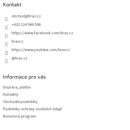
a
Kontakt
t
obchod
@
hras.cz
í
+420 224 946 506
https://www.facebook.com/hras.cz
hrascz
https://www.youtube.com/hrascz
@hras.cz
Informace pro vás
Doprava, platba
Kontakty
Obchodní podmínky
Podmínky ochrany osobních údajů
Bonusový program