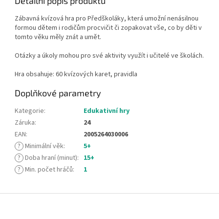
Detailní popis produktu
Zábavná kvízová hra pro Předškoláky, která umožní nenásilnou
formou dětem i rodičům procvičit či zopakovat vše, co by děti v
tomto věku měly znát a umět.
Otázky a úkoly mohou pro své aktivity využít i učitelé ve školách.
Hra obsahuje: 60 kvízových karet, pravidla
Doplňkové parametry
Kategorie
:
Edukativní hry
Záruka
:
24
EAN
:
2005264030006
?
Minimální věk
:
5+
?
Doba hraní (minut)
:
15+
?
Min. počet hráčů
:
1
Z
á