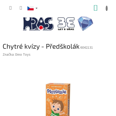
Přejít
NÁKUP
na
obsah
KOŠÍK
Chytré kvízy - Předškolák
6042131
Značka:
Dino Toys