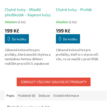
Chytré kvízy - Mladší
Chytré kvízy - Prvňák
předškolák - Kapesní kvízy
Skladem
(1 ks)
Skladem
(1 ks)
199 Kč
199 Kč
Do košíku
Do košíku
Zábavná kvízová hra pro
Zábavná kvízová hra pro
prvňáky, která umožní chytrou a
prvňáčky, kteří si v ní procvičí
nenásilnou formou dětem i
vše, co se naučili v první třídě.
rodičům procvičit či zopakovat
vše, co by děti v tomto věku
měly znát a umět.
ZOBRAZIT VŠECHNY SOUVISEJÍCÍ PRODUKTY
Popis
Podobné (8)
Diskuze
Ostatní informace