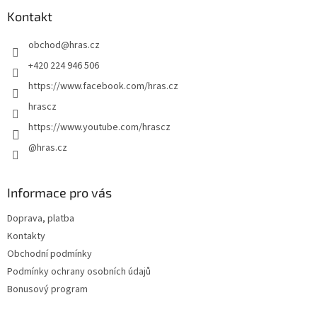
p
a
Kontakt
t
obchod
@
hras.cz
í
+420 224 946 506
https://www.facebook.com/hras.cz
hrascz
https://www.youtube.com/hrascz
@hras.cz
Informace pro vás
Doprava, platba
Kontakty
Obchodní podmínky
Podmínky ochrany osobních údajů
Bonusový program