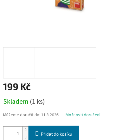
199 Kč
Měrná
Skladem
(1 ks)
cena:
Můžeme doručit do:
11.8.2026
Možnosti doručení
Přidat do košíku