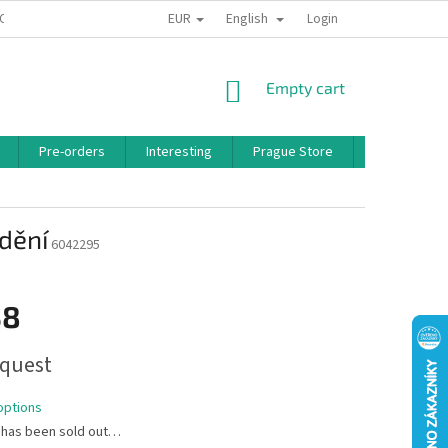
EUR
English
 CONDITIONS
PRIVACY POLICY
BONUS PROGRAM
Login
SHOPPING
Empty cart
CART
Pre-orders
Interesting
Prague Store
Brands
ědění
6042295
38
quest
options
 has been sold out…