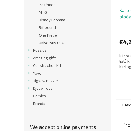
Pokémon
Karto
MTG
bloč
Disney Lorcana
Riftbound
One Piece
€4,
UniVersus CCG
Puzzles
Náhrad
Amazing gifts
listů k
Construction Kit
Kartog
Yoyo
Jigsaw Puzzle
Djeco Toys
Comics
Brands
Desc
Pro
We accept online payments