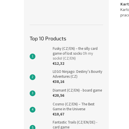
Kart
Kart
prac
Top 10 Products
Fusky (CZ/EN) – the silly card
game of lost socks
Oh my
socks! (CZ/EN)
€12,32
LEGO Ninjago: Destiny’s Bounty
Adventures (CZ)
€38,16
Diamant (CZ/EN) - board game
€20,56
Cosmo (CZ/EN) – The Best
Game in the Universe
€10,67
Fantastic Trails (CZ/EN/DE) -
card game