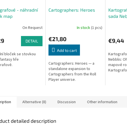
grafové - náhradní
Cartographers: Heroes
Kartogra
ek map
sada Neb
Země
On Request
In stock
(1 pcs)
€21,80
29
€9,44
DETAIL
Add to cart
ní bloček se stovkou
Kartografo
 fantasy hře
Nebblis: O
Cartographers: Heroes — a
rafové.
mapové roz
standalone expansion to
Kartografo
Cartographers from the Roll
oboustrann
Player universe.
karty, kter
sopkou, kte
ription
Alternative (8)
Discussion
Other information
duct detailed description