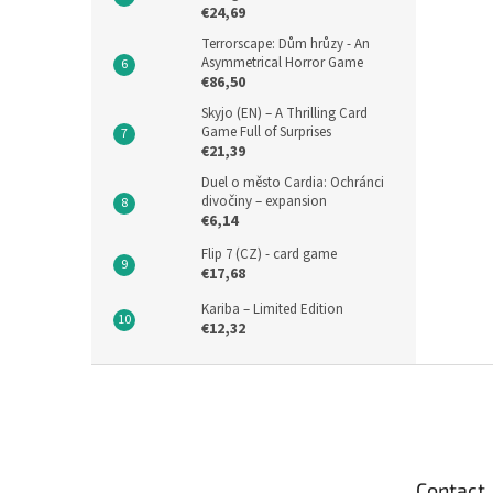
€24,69
Terrorscape: Dům hrůzy - An
Asymmetrical Horror Game
€86,50
Skyjo (EN) – A Thrilling Card
Game Full of Surprises
€21,39
Duel o město Cardia: Ochránci
divočiny – expansion
€6,14
Flip 7 (CZ) - card game
€17,68
Kariba – Limited Edition
€12,32
F
o
o
t
e
Contact