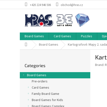
Skip
+420 224 946 506
obchod@hras.cz
to
content
Board Games
Card Games
Puzzles
Dje
Home
Board Games
Kartografové: Mapy 2. sada
S
Kart
i
Skip
d
Brand:
R
Categories
categories
e
b
Board Games
a
Pre-orders
r
Card Games
Family Board Game
Board Games for Kids
Board Games Complex