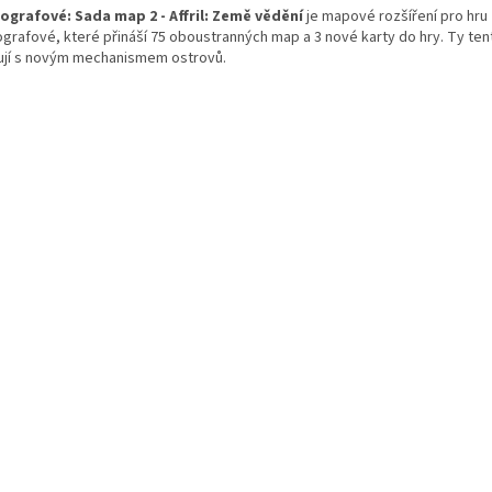
ografové: Sada map 2 - Affril: Země vědění
je mapové rozšíření pro hru
ografové, které přináší 75 oboustranných map a 3 nové karty do hry. Ty te
ují s novým mechanismem ostrovů.