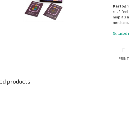
Kartogra
rozšíření
map a 3 n
mechanis
Detailed 
PRINT
ed products