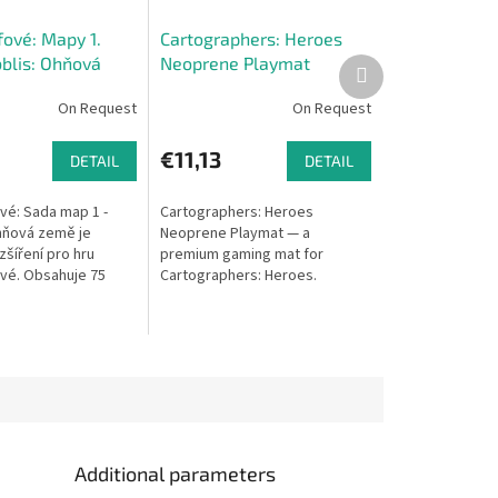
fové: Mapy 1.
Cartographers: Heroes
blis: Ohňová
Neoprene Playmat
Next
product
On Request
On Request
€11,13
DETAIL
DETAIL
vé: Sada map 1 -
Cartographers: Heroes
hňová země je
Neoprene Playmat — a
šíření pro hru
premium gaming mat for
vé. Obsahuje 75
Cartographers: Heroes.
ých map do hry a 3
é souvisejí se
rá je v...
Additional parameters