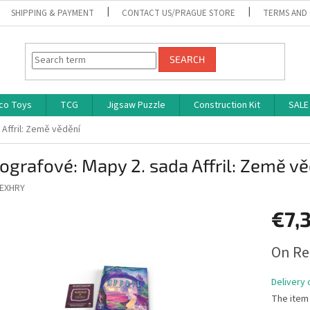
SHIPPING & PAYMENT
CONTACT US/PRAGUE STORE
TERMS AND
SEARCH
co Toys
TCG
Jigsaw Puzzle
Construction Kit
SALE
 Affril: Země vědění
ografové: Mapy 2. sada Affril: Země v
EXHRY
€7,
Measure
On Re
price:
Delivery 
The item