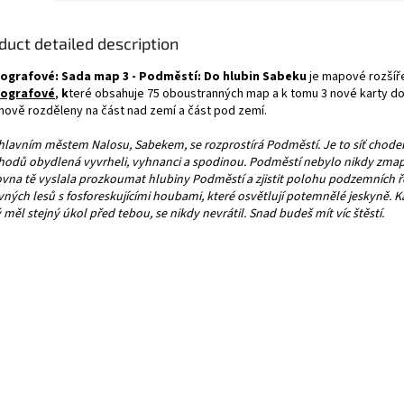
duct detailed description
ografové: Sada map 3 - Podměstí: Do hlubin Sabeku
je mapové rozšíře
tografové
,
k
teré obsahuje 75 oboustranných map a k tomu 3 nové karty do
 nově rozděleny na část nad zemí a část pod zemí.
hlavním městem Nalosu, Sabekem, se rozprostírá Podměstí. Je to síť chodeb
hodů obydlená vyvrheli, vyhnanci a spodinou. Podměstí nebylo nikdy zma
ovna tě vyslala prozkoumat hlubiny Podměstí a zjistit polohu podzemních ře
ných lesů s fosforeskujícími houbami, které osvětlují potemnělé jeskyně. Ka
 měl stejný úkol před tebou, se nikdy nevrátil. Snad budeš mít víc štěstí.