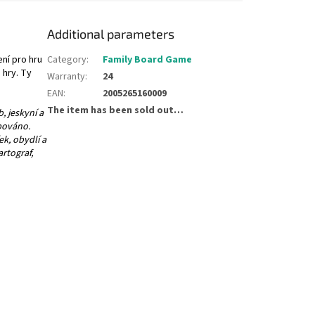
Additional parameters
ní pro hru
Category
:
Family Board Game
 hry. Ty
Warranty
:
24
EAN
:
2005265160009
The item has been sold out…
, jeskyní a
pováno.
k, obydlí a
rtograf,