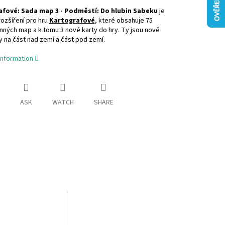
fové: Sada map 3 - Podměstí: Do hlubin Sabeku
je
ozšíření pro hru
Kartografové
, které obsahuje 75
ných map a k tomu 3 nové karty do hry. Ty jsou nově
 na část nad zemí a část pod zemí.
information
ASK
WATCH
SHARE