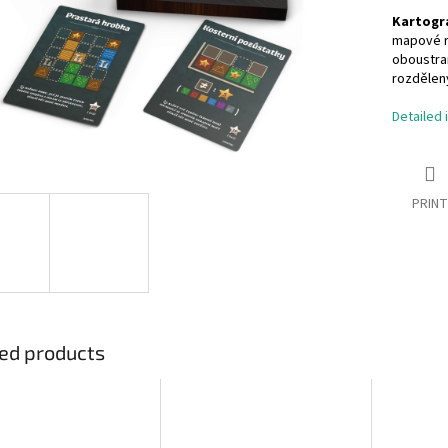
Kartogra
mapové r
oboustran
rozděleny
Detailed 
PRINT
ed products