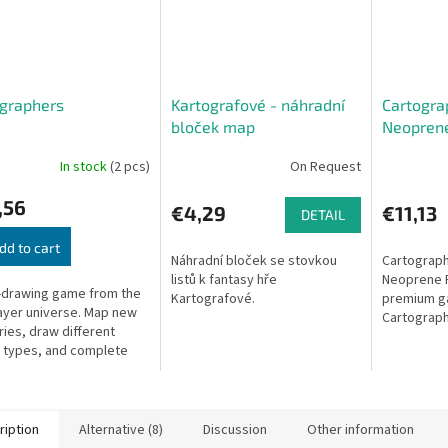
graphers
Kartografové - náhradní
Cartogra
bloček map
Neopren
In stock
(2 pcs)
On Request
,56
€4,29
€11,13
DETAIL
dd to cart
Náhradní bloček se stovkou
Cartograph
listů k fantasy hře
Neoprene 
-drawing game from the
Kartografové.
premium g
layer universe. Map new
Cartograph
ories, draw different
n types, and complete
ives to earn points.
ription
Alternative (8)
Discussion
Other information