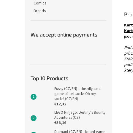
Comics
Brands
Pro
Kart
Kar
We accept online payments
jsou
Pod 
průc
Král
podiv
který
Top 10 Products
Fusky (CZ/EN) – the silly card
game of lost socks
Oh my
socks! (CZ/EN)
€12,32
LEGO Ninjago: Destiny’s Bounty
Adventures (CZ)
€38,16
Diamant (CZ/EN) - board game