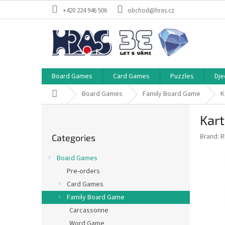
Skip
+420 224 946 506
obchod@hras.cz
to
content
Board Games
Card Games
Puzzles
Dje
Home
Board Games
Family Board Game
K
S
Kart
i
Skip
d
Brand:
R
Categories
categories
e
b
Board Games
a
Pre-orders
r
Card Games
Family Board Game
Carcassonne
Word Game