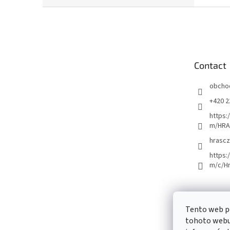
F
o
o
t
e
Contact
r
obcho
+420 2
https:
m/HRA
hrascz
https:
m/c/H
Tento web p
tohoto webu 