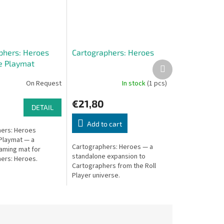
phers: Heroes
Cartographers: Heroes
e Playmat
Next
product
On Request
In stock
(1 pcs)
€21,80
DETAIL
Add to cart
ers: Heroes
Playmat — a
Cartographers: Heroes — a
aming mat for
standalone expansion to
ers: Heroes.
Cartographers from the Roll
Player universe.