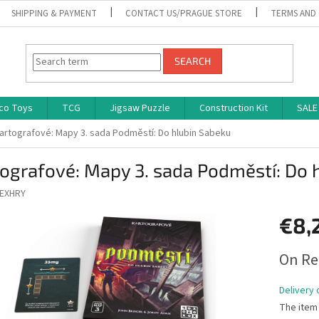
SHIPPING & PAYMENT
CONTACT US/PRAGUE STORE
TERMS AND
SEARCH
co Toys
TCG
Jigsaw Puzzle
Construction Kit
SALE
artografové: Mapy 3. sada Podměstí: Do hlubin Sabeku
ografové: Mapy 3. sada Podměstí: Do 
EXHRY
€8,
Measure
On Re
price:
Delivery 
The item