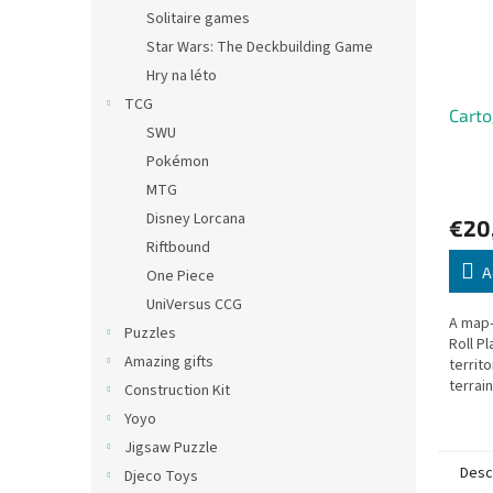
Solitaire games
Star Wars: The Deckbuilding Game
Hry na léto
TCG
Carto
SWU
Pokémon
MTG
Disney Lorcana
€20
Riftbound
A
One Piece
UniVersus CCG
A map
Puzzles
Roll P
Amazing gifts
territ
terrai
Construction Kit
object
Yoyo
Jigsaw Puzzle
Desc
Djeco Toys