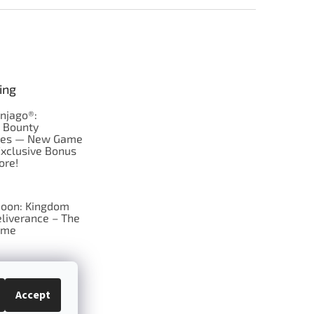
ing
njago®:
s Bounty
res — New Game
Exclusive Bonus
ore!
oon: Kingdom
liverance – The
ame
 just Tic-Tac-Toe
se?
Accept