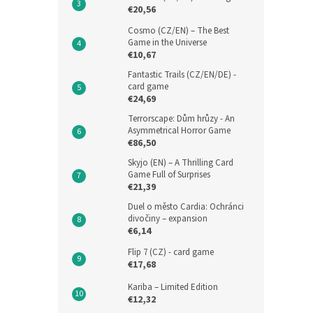
€20,56
Cosmo (CZ/EN) – The Best
Game in the Universe
€10,67
Fantastic Trails (CZ/EN/DE) -
card game
€24,69
Terrorscape: Dům hrůzy - An
Asymmetrical Horror Game
€86,50
Skyjo (EN) – A Thrilling Card
Game Full of Surprises
€21,39
Duel o město Cardia: Ochránci
divočiny – expansion
€6,14
Flip 7 (CZ) - card game
€17,68
Kariba – Limited Edition
€12,32