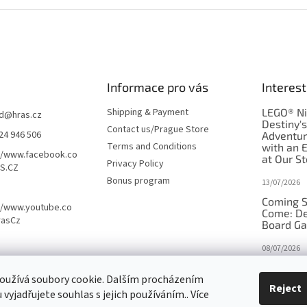
Informace pro vás
Interest
Shipping & Payment
LEGO® Ni
d
@
hras.cz
Destiny'
Contact us/Prague Store
24 946 506
Adventu
Terms and Conditions
with an 
//www.facebook.co
at Our St
Privacy Policy
S.CZ
Bonus program
13/07/2026
Coming S
//www.youtube.co
Come: De
rasCz
Board G
08/07/2026
Is Orbito
oužívá soubory cookie. Dalším procházením
in disgui
Reject
vyjadřujete souhlas s jejich používáním.. Více
27/10/2025