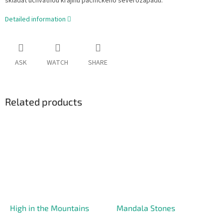
skládat úchvatnou krajinu pacifického severozápadu.
Detailed information
ASK
WATCH
SHARE
Related products
High in the Mountains
Mandala Stones