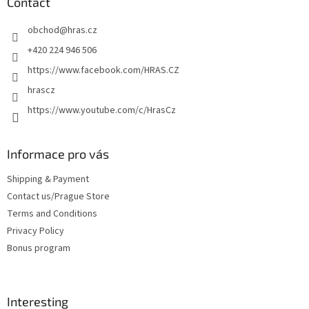
t
Contact
e
obchod
@
hras.cz
r
+420 224 946 506
https://www.facebook.com/HRAS.CZ
hrascz
https://www.youtube.com/c/HrasCz
Informace pro vás
Shipping & Payment
Contact us/Prague Store
Terms and Conditions
Privacy Policy
Bonus program
Interesting