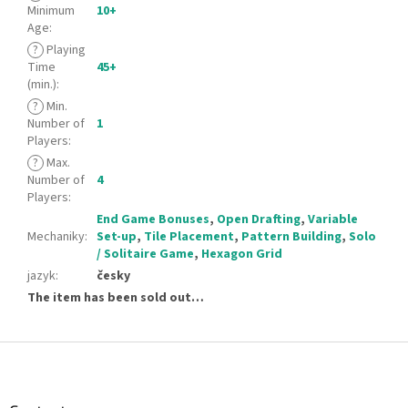
Minimum
10+
Age
:
?
Playing
Time
45+
(min.)
:
?
Min.
Number of
1
Players
:
?
Max.
Number of
4
Players
:
End Game Bonuses
,
Open Drafting
,
Variable
Mechaniky
:
Set-up
,
Tile Placement
,
Pattern Building
,
Solo
/ Solitaire Game
,
Hexagon Grid
jazyk
:
česky
The item has been sold out…
F
o
o