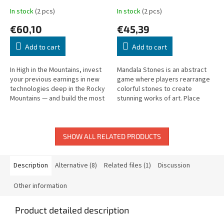
In stock
(2 pcs)
In stock
(2 pcs)
€60,10
€45,39
Add to cart
Add to cart
In High in the Mountains, invest
Mandala Stones is an abstract
your previous earnings in new
game where players rearrange
technologies deep in the Rocky
colorful stones to create
Mountains — and build the most
stunning works of art. Place
successful venture!
artists strategically to score the
most points.
SHOW ALL RELATED PRODUCTS
Description
Alternative (8)
Related files (1)
Discussion
Other information
Product detailed description