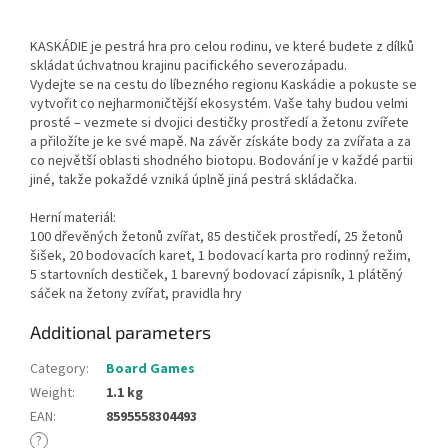
KASKÁDIE je pestrá hra pro celou rodinu, ve které budete z dílků
skládat úchvatnou krajinu pacifického severozápadu.
Vydejte se na cestu do líbezného regionu Kaskádie a pokuste se
vytvořit co nejharmoničtější ekosystém. Vaše tahy budou velmi
prosté – vezmete si dvojici destičky prostředí a žetonu zvířete
a přiložíte je ke své mapě. Na závěr získáte body za zvířata a za
co největší oblasti shodného biotopu. Bodování je v každé partii
jiné, takže pokaždé vzniká úplně jiná pestrá skládačka.
Herní materiál:
100 dřevěných žetonů zvířat, 85 destiček prostředí, 25 žetonů
šišek, 20 bodovacích karet, 1 bodovací karta pro rodinný režim,
5 startovních destiček, 1 barevný bodovací zápisník, 1 plátěný
sáček na žetony zvířat, pravidla hry
Additional parameters
Category
:
Board Games
Weight
:
1.1 kg
EAN
:
8595558304493
?