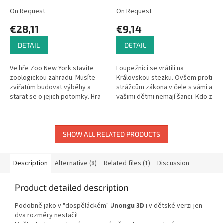
On Request
On Request
€28,11
€9,14
DETAIL
DETAIL
Ve hře Zoo New York stavíte
Loupežníci se vrátili na
zoologickou zahradu. Musíte
Královskou stezku. Ovšem proti
zvířatům budovat výběhy a
strážcům zákona v čele s vámi a
starat se o jejich potomky. Hra
vašimi dětmi nemají šanci. Kdo z
není složitá, ve svém tahu máte
vás bude nejudatnější a pochytá
jen 2 možnosti: přidat si do...
loupežníků nejvíc,...
SHOW ALL RELATED PRODUCTS
Description
Alternative (8)
Related files (1)
Discussion
Product detailed description
Podobně jako v "dospěláckém"
Unongu 3D
i v dětské verzi jen
dva rozměry nestačí!