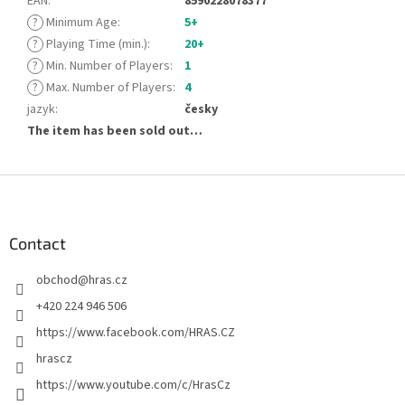
EAN
:
8590228078377
?
Minimum Age
:
5+
?
Playing Time (min.)
:
20+
?
Min. Number of Players
:
1
?
Max. Number of Players
:
4
jazyk
:
česky
The item has been sold out…
F
o
o
t
Contact
e
obchod
@
hras.cz
r
+420 224 946 506
https://www.facebook.com/HRAS.CZ
hrascz
https://www.youtube.com/c/HrasCz