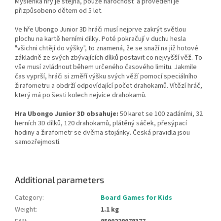
Myšlenka hry je stejná, pouze náročnost a provedení je
přizpůsobeno dětem od 5 let.
Ve hře Ubongo Junior 3D hráči musí nejprve zakrýt světlou
plochu na kartě herními dílky. Poté pokračují v duchu hesla
"všichni chtějí do výšky", to znamená, že se snaží na již hotové
základně ze svých zbývajících dílků postavit co nejvyšší věž. To
vše musí zvládnout během určeného časového limitu. Jakmile
čas vyprší, hráči si změří výšku svých věží pomocí speciálního
žirafometru a obdrží odpovídající počet drahokamů. Vítězí hráč,
který má po šesti kolech nejvíce drahokamů.
Hra Ubongo Junior 3D obsahuje:
50 karet se 100 zadáními, 32
herních 3D dílků, 120 drahokamů, plátěný sáček, přesýpací
hodiny a žirafometr se dvěma stojánky. Česká pravidla jsou
samozřejmostí.
Additional parameters
Category
:
Board Games for Kids
Weight
:
1.1 kg