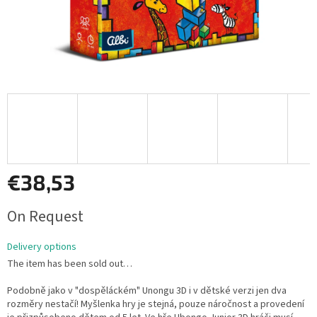
€38,53
Measure
On Request
price:
Delivery options
The item has been sold out…
Podobně jako v "dospěláckém" Unongu 3D i v dětské verzi jen dva
rozměry nestačí! Myšlenka hry je stejná, pouze náročnost a provedení