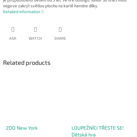
je přizpůsobeno dětem od 5 let. Ve hře Ubongo Junior 3D hráči musí
nejprve zakrýt světlou plochu na kartě herními dílky.
Detailed information
ASK
WATCH
SHARE
Related products
ZOO New York
LOUPEŽNÍCI TŘESTE SE!
Dětská hra