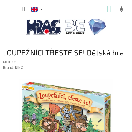
Skip
SHOPP
to
content
CART
LOUPEŽNÍCI TŘESTE SE! Dětská hra
6030229
Brand:
DINO