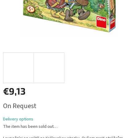
€9,13
Measure
On Request
price:
Delivery options
The item has been sold out…