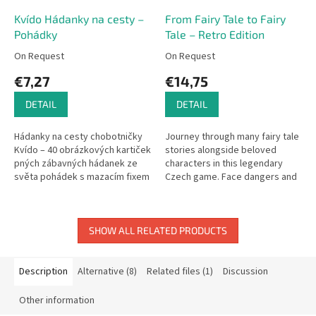
Kvído Hádanky na cesty –
From Fairy Tale to Fairy
Pohádky
Tale – Retro Edition
On Request
On Request
€7,27
€14,75
DETAIL
DETAIL
Hádanky na cesty chobotničky
Journey through many fairy tale
Kvído – 40 obrázkových kartiček
stories alongside beloved
pných zábavných hádanek ze
characters in this legendary
světa pohádek s mazacím fixem
Czech game. Face dangers and
pro dokreslování úkolů.
traps or use magical spells to
Doporučený věk 4+ Doba hraní...
reach the golden treasure...
SHOW ALL RELATED PRODUCTS
Description
Alternative (8)
Related files (1)
Discussion
Other information