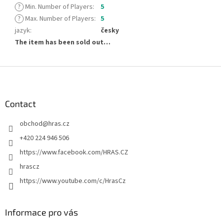
?
Min. Number of Players
:
5
?
Max. Number of Players
:
5
jazyk
:
česky
The item has been sold out…
F
o
o
t
Contact
e
obchod
@
hras.cz
r
+420 224 946 506
https://www.facebook.com/HRAS.CZ
hrascz
https://www.youtube.com/c/HrasCz
Informace pro vás