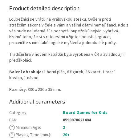
Product detailed description
Loupežníci se vrátili na Královskou stezku. Ovšem proti
strážcům zákona v čele s vámi a vašimi dětmi nemají šanci. Kdo z
vás bude nejudatnější a pochytá loupežníků nejvíc, vyhrává.
Kromě toho, že si s ratolestmi užijete spoustu legrace,
procvičíte s nimi také logické myšlení a jednoduché počty.
Tradiční hra v novém kabátku byla vyrobena v ČR a zvládnou ji i
předškoláci.
Balení obsahuje:
1 herní plán, 6 figurek, 36 karet, 1 hrací
kostka, 1 návod.
Rozměry: 330 x 230 x 35 mm.
Additional parameters
Category
:
Board Games for Kids
EAN
:
8590878623484
?
Minimum Age
:
2
?
Playing Time (min.)
:
20+