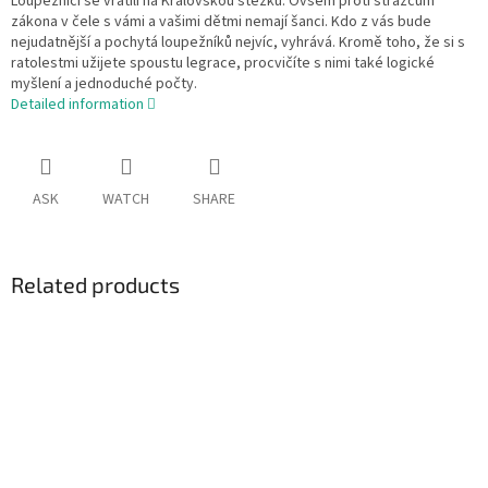
Loupežníci se vrátili na Královskou stezku. Ovšem proti strážcům
zákona v čele s vámi a vašimi dětmi nemají šanci. Kdo z vás bude
nejudatnější a pochytá loupežníků nejvíc, vyhrává. Kromě toho, že si s
ratolestmi užijete spoustu legrace, procvičíte s nimi také logické
myšlení a jednoduché počty.
Detailed information
ASK
WATCH
SHARE
Related products