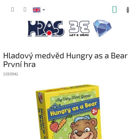
Skip
SHOPP
to
content
CART
Hladový medvěd Hungry as a Bear
První hra
1030941