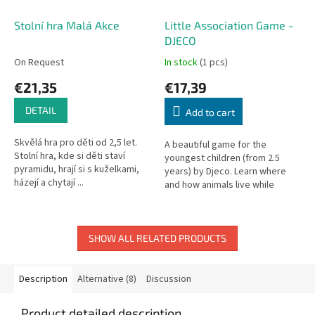
Stolní hra Malá Akce
Little Association Game -
DJECO
On Request
In stock
(1 pcs)
€21,35
€17,39
DETAIL
Add to cart
Skvělá hra pro děti od 2,5 let.
A beautiful game for the
Stolní hra, kde si děti staví
youngest children (from 2.5
pyramidu, hrají si s kuželkami,
years) by Djeco. Learn where
házejí a chytají ...
and how animals live while
practicing observation and
quick reaction.
SHOW ALL RELATED PRODUCTS
Description
Alternative (8)
Discussion
Product detailed description