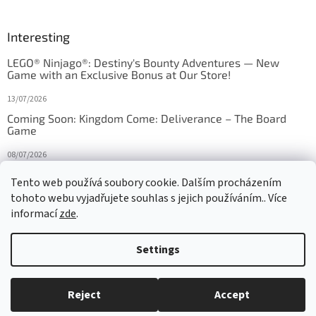
Interesting
LEGO® Ninjago®: Destiny's Bounty Adventures — New
Game with an Exclusive Bonus at Our Store!
13/07/2026
Coming Soon: Kingdom Come: Deliverance – The Board
Game
08/07/2026
Is Orbito just Tic-Tac-Toe in disguise?
Tento web používá soubory cookie. Dalším procházením
tohoto webu vyjadřujete souhlas s jejich používáním.. Více
27/10/2025
informací
zde
.
Settings
Created by Shoptet
Reject
Accept
Copyright 2026
HRAS
. All rights reserved.
Edit cookie settings