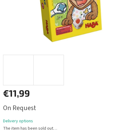
€11,99
Measure
On Request
price:
Delivery options
The item has been sold out…