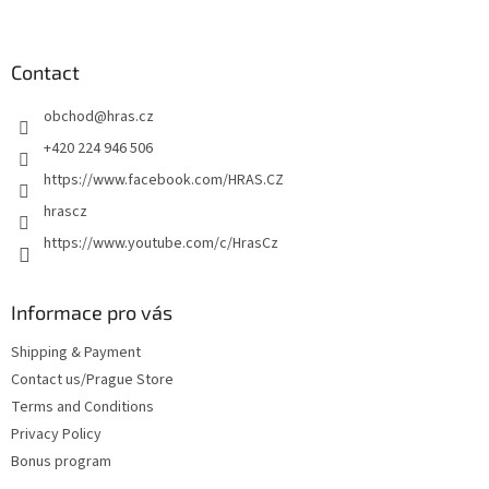
o
o
t
Contact
e
obchod
@
hras.cz
r
+420 224 946 506
https://www.facebook.com/HRAS.CZ
hrascz
https://www.youtube.com/c/HrasCz
Informace pro vás
Shipping & Payment
Contact us/Prague Store
Terms and Conditions
Privacy Policy
Bonus program