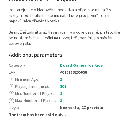
Postarejte se o hladového medvídka a připravte mu talíř s
různými pochoutkami. Co mu nabídnete jako první? To vám
napoví velká dřevěná kostka.
Je možné zahrát si až tři variace hry a co je úžasné, při této hře
se nepřehrává! Je ideální na rozvoj řeči, paměti, poznávání
barev a jídla.
Additional parameters
Category
:
Board Games for Kids
EAN
:
4010168205656
?
Minimum Age
:
2
?
Playing Time (min.)
:
10+
?
Min. Number of Players
:
1
?
Max. Number of Players
:
3
jazyk
:
bez textu, CZ pravidla
The item has been sold out…
F