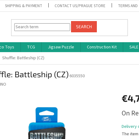
SHIPPING & PAYMENT
CONTACT US/PRAGUE STORE
TERMS AND
SEARCH
co Toys
TCG
Jigsaw Puzzle
Construction Kit
SALE
Shuffle: Battleship (CZ)
fle: Battleship (CZ)
6035550
INO
€4,
Measure
On Re
price:
Delivery 
The item