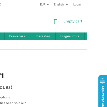
EUR
English
 CONDITIONS
PRIVACY POLICY
BONUS PROGRAM
Login
SHOPPING
Empty cart
CART
Pre-orders
Interesting
Prague Store
Brands
71
quest
options
 has been sold out…