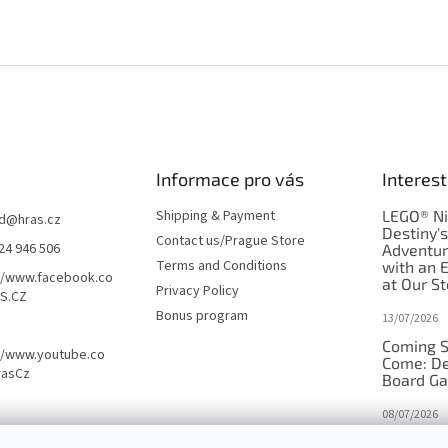
Informace pro vás
Interest
Shipping & Payment
LEGO® Ni
d
@
hras.cz
Destiny'
Contact us/Prague Store
24 946 506
Adventu
Terms and Conditions
with an 
//www.facebook.co
at Our St
Privacy Policy
S.CZ
Bonus program
13/07/2026
Coming S
//www.youtube.co
Come: De
rasCz
Board G
08/07/2026
Is Orbito