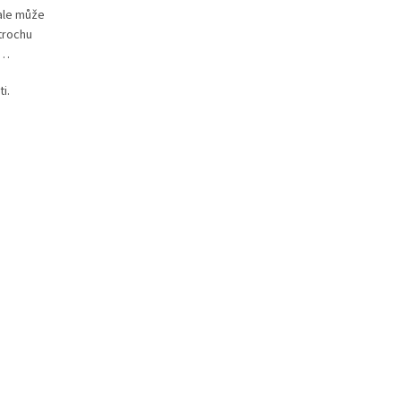
 ale může
trochu
y…
i.