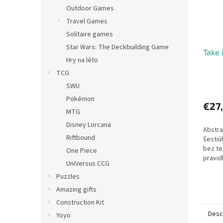
Outdoor Games
Travel Games
Solitaire games
Star Wars: The Deckbuilding Game
Take i
Hry na léto
TCG
SWU
Pokémon
€27
MTG
Disney Lorcana
Abstra
Riftbound
šestiú
bez te
One Piece
pravidl
UniVersus CCG
Puzzles
Amazing gifts
Construction Kit
Desc
Yoyo