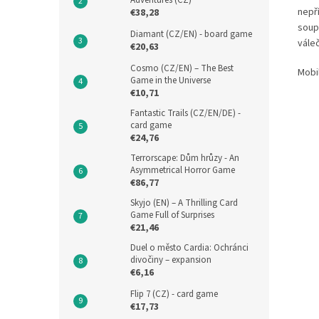
Adventures (CZ)
nepří
€38,28
soup
Diamant (CZ/EN) - board game
vále
€20,63
Cosmo (CZ/EN) – The Best
Mobi
Game in the Universe
€10,71
Fantastic Trails (CZ/EN/DE) -
card game
€24,76
Terrorscape: Dům hrůzy - An
Asymmetrical Horror Game
€86,77
Skyjo (EN) – A Thrilling Card
Game Full of Surprises
€21,46
Duel o město Cardia: Ochránci
divočiny – expansion
€6,16
Flip 7 (CZ) - card game
€17,73