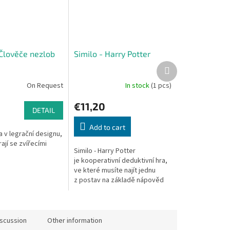
 Člověče nezlob
Similo - Harry Potter
Next
product
On Request
In stock
(1 pcs)
€11,20
DETAIL
Add to cart
a v legrační designu,
rají se zvířecími
Similo - Harry Potter
je kooperativní deduktivní hra,
ve které musíte najít jednu
z postav na základě nápověd
od jiného hráče. Daný hráč však
smí...
iscussion
Other information