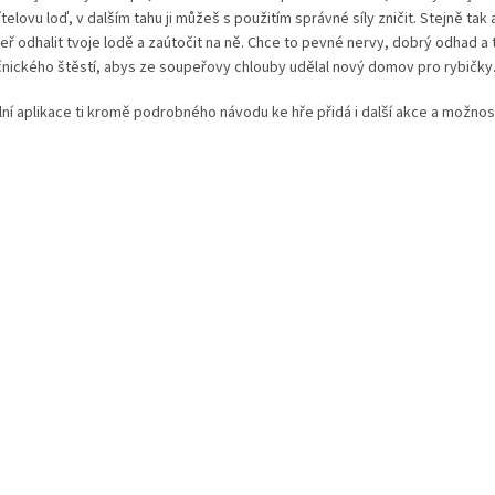
telovu loď, v dalším tahu ji můžeš s použitím správné síly zničit. Stejně tak
eř odhalit tvoje lodě a zaútočit na ně. Chce to pevné nervy, dobrý odhad a 
čnického štěstí, abys ze soupeřovy chlouby udělal nový domov pro rybičk
lní aplikace ti kromě podrobného návodu ke hře přidá i další akce a možnost