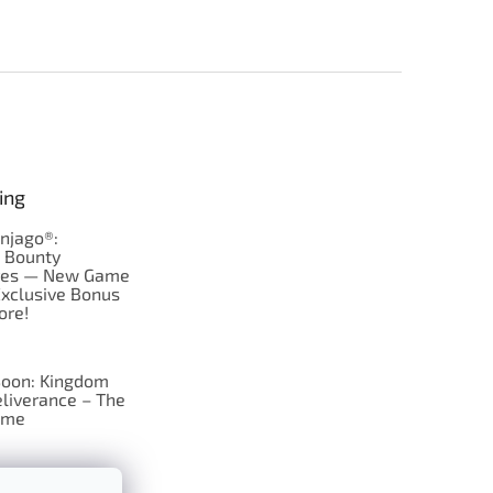
ing
njago®:
s Bounty
res — New Game
Exclusive Bonus
ore!
oon: Kingdom
liverance – The
ame
 just Tic-Tac-Toe