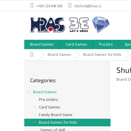
Skip
+420 224 946 506
obchod@hras.cz
to
content
Board Games
Card Games
Puzzles
Dje
Home
Board Games
Board Games for Kids
S
Shuf
i
Skip
d
Brand:
D
Categories
categories
e
b
Board Games
a
Pre-orders
r
Card Games
Family Board Game
Board Games for Kids
Games of skill