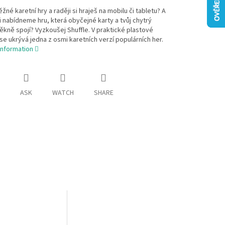
ěžné karetní hry a raději si hraješ na mobilu či tabletu? A
i nabídneme hru, která obyčejné karty a tvůj chytrý
pěkně spojí? Vyzkoušej Shuffle. V praktické plastové
se ukrývá jedna z osmi karetních verzí populárních her.
information
ASK
WATCH
SHARE