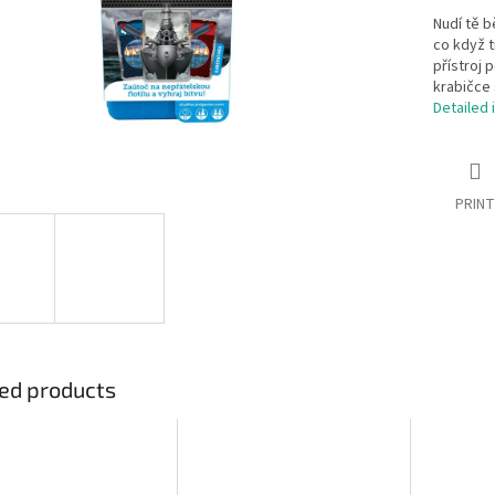
Nudí tě b
co když t
přístroj 
krabičce 
Detailed 
PRINT
ed products