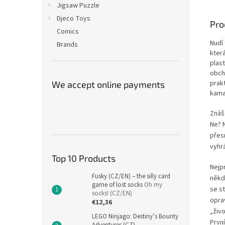
Jigsaw Puzzle
Djeco Toys
Pro
Comics
Nudí 
Brands
která
plast
obch
prakt
We accept online payments
kama
Znáš
Ne? 
přes
vyhr
Top 10 Products
Nejp
Fusky (CZ/EN) – the silly card
někd
game of lost socks
Oh my
se s
socks! (CZ/EN)
oprav
€12,36
„živo
LEGO Ninjago: Destiny’s Bounty
Prvn