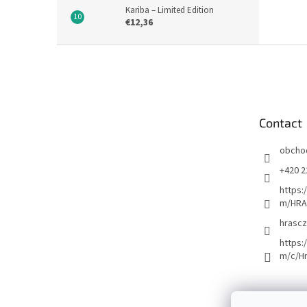
Kariba – Limited Edition
€12,36
F
o
o
t
e
Contact
r
obcho
+420 2
https:
m/HRA
hrascz
https:
m/c/H