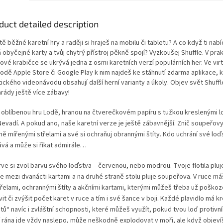
duct detailed description
tě běžné karetní hry a raději si hraješ na mobilu či tabletu? A co když ti na
 obyčejné karty a tvůj chytrý přístroj pěkně spojí? Vyzkoušej Shuffle. V pra
ové krabičce se ukrývá jedna z osmi karetních verzí populárních her. Ve vir
odě Apple Store či Google Play k nim najdeš ke stáhnutí zdarma aplikace, 
ického videonávodu obsahují další herní varianty a úkoly. Objev svět Shuffle 
rády ještě více zábavy!
 oblíbenou hru Lodě, hranou na čtverečkovém papíru s tužkou kreslenými l
Nevadí. A pokud ano, naše karetní verze je ještě zábavnější. Znič soupeřov
ně mířenými střelami a své si ochraňuj obrannými štíty. Kdo uchrání své loď
ává a může si říkat admirále…
rve si zvol barvu svého loďstva – červenou, nebo modrou. Tvoje flotila pluj
e mezi dvanácti kartami a na druhé straně stolu pluje soupeřova. V ruce má
třelami, ochrannými štíty a akčními kartami, kterými můžeš třeba už poško
it či zvýšit počet karet v ruce a tím i své šance v boji. Každé plavidlo má 
tů“ navíc i zvláštní schopnosti, které můžeš využít, pokud tvou loď protivník
í rána jde vždy naslepo, může neškodně explodovat v moři, ale když objeví