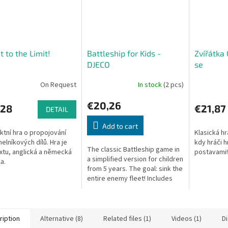
t to the Limit!
Battleship for Kids -
Zvířátka
DJECO
se
On Request
In stock
(2 pcs)
€20,26
,28
€21,87
DETAIL
Add to cart
ktní hra o propojování
Klasická hr
helníkových dílů. Hra je
kdy hráči h
The classic Battleship game in
xtu, anglická a německá
postavami!
a simplified version for children
a.
from 5 years. The goal: sink the
entire enemy fleet! Includes
game boards and ship-shaped
pieces.
ription
Alternative (8)
Related files (1)
Videos (1)
D