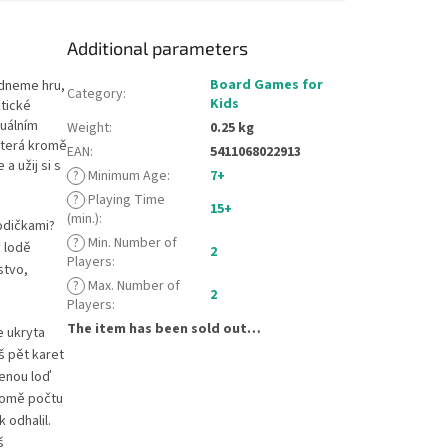
Additional parameters
Board Games for
bídneme hru,
Category
:
Kids
ktické
tuálním
Weight
:
0.25 kg
která kromě
EAN
:
5411068022913
a užij si s
?
Minimum Age
:
7+
?
Playing Time
15+
(min.)
:
odičkami?
?
Min. Number of
y lodě
2
Players
:
stvo,
?
Max. Number of
2
Players
:
The item has been sold out…
e ukryta
š pět karet
zenou loď
kromě počtu
 odhalil.
š