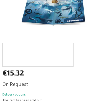
€15,32
Measure
On Request
price:
Delivery options
The item has been sold out…