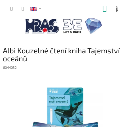
Skip
SHOPP
to
content
CART
Albi Kouzelné čtení kniha Tajemství
oceánů
6044082