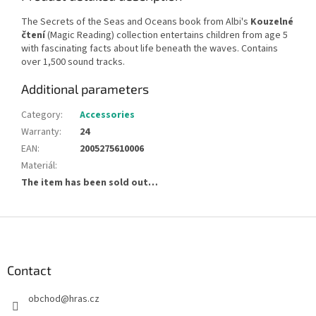
The Secrets of the Seas and Oceans book from Albi's
Kouzelné
čtení
(Magic Reading) collection entertains children from age 5
with fascinating facts about life beneath the waves. Contains
over 1,500 sound tracks.
Additional parameters
Category
:
Accessories
Warranty
:
24
EAN
:
2005275610006
Materiál
:
The item has been sold out…
F
o
o
t
Contact
e
obchod
@
hras.cz
r