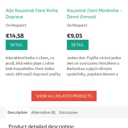
Albi Kouzelné čtení Kniha
Kouzelné čtení Minikniha -
Doprava
Denní činnosti
On Request
On Request
€14,58
€9,05
DETAIL
DETAIL
Interaktivní kniha o všem, co
Jeden den. Pojďte strávit jeden
jezdí, létá nebo pluje z série
den se sourozenci Honzíkem a
knih Kouzelného čtení. Kniha
Barborkou a jejich věrnými
navíc děti naučí dopravní značky
společníky, pejskem Benem a
a základy pravidel silničního
kočičkou Mínou. Vstanete s nimi,
provozu.
vyčistíte si zoubky, dáte...
SHOW ALL RELATED PRODUCTS
Description
Alternative (8)
Discussion
Product detailed description