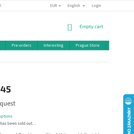
EUR
English
 CONDITIONS
PRIVACY POLICY
BONUS PROGRAM
Login
SHOPPING
Empty cart
CART
Pre-orders
Interesting
Prague Store
Brands
,45
quest
options
 has been sold out…