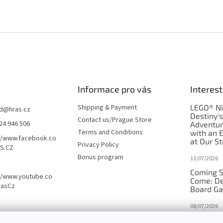
Informace pro vás
Interest
Shipping & Payment
LEGO® Ni
d
@
hras.cz
Destiny'
Contact us/Prague Store
24 946 506
Adventu
Terms and Conditions
with an 
//www.facebook.co
at Our St
Privacy Policy
S.CZ
Bonus program
13/07/2026
Coming S
//www.youtube.co
Come: De
rasCz
Board G
08/07/2026
Is Orbito