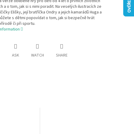
 verze oblíbené hry pro děti od 4 let o prvních životních
h a o tom, jak si s nimi poradit. Na veselých ilustracích ze
lčičky Elišky, její bratříčka Ondry a jejich kamarádů Huga a
můžete s dětmi popovídat o tom, jak si bezpečně hrát
řírodě či při sportu.
information
ASK
WATCH
SHARE