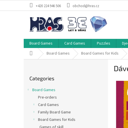
Skip
+420 224 946 506
obchod@hras.cz
to
content
Board Games
Card Games
Puzzles
Dje
Home
Board Games
Board Games for Kids
S
Dáv
i
Skip
d
Categories
categories
e
b
Board Games
a
Pre-orders
r
Card Games
Family Board Game
Board Games for Kids
Games of skill