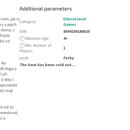
Additional parameters
 tom, jak si
Educational
Category
:
ry a jejich
Games
t doma, v
EAN
:
8594189180025
ečnými
?
Minimum Age
:
4+
ebo se
?
Min. Number of
1
Players
:
jazyk
:
česky
. Na
The item has been sold out…
ádů Huga a
i při
i léky i
 neposlední
áci mají
ech mě to
rimentovat,
ví a