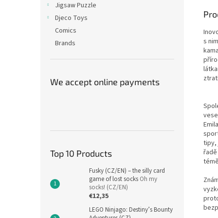
Jigsaw Puzzle
Pro
Djeco Toys
Comics
Inovo
s nim
Brands
kama
přír
látka
ztratí
We accept online payments
Spole
vesel
Emila
spor
tipy,
řadě
Top 10 Products
téměř
Fusky (CZ/EN) – the silly card
game of lost socks
Oh my
Známé
socks! (CZ/EN)
vyzk
€12,35
proto
bezpe
LEGO Ninjago: Destiny’s Bounty