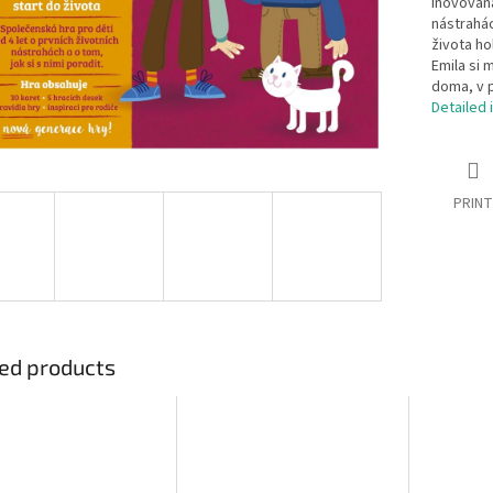
Inovovaná
nástrahác
života ho
Emila si 
doma, v p
Detailed 
PRINT
ed products