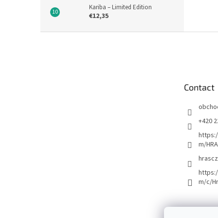
Kariba – Limited Edition
€12,35
F
o
o
t
e
Contact
r
obcho
+420 2
https:
m/HRA
hrascz
https:
m/c/H