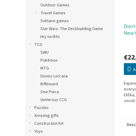
Outdoor Games
Travel Games
Solitaire games
Don't
Star Wars: The Deckbuilding Game
New 
Hry na léto
TCG
SWU
€22
Pokémon
MTG
A
Disney Lorcana
Experi
Riftbound
everyd
One Piece
Eliška,
UniVersus CCG
social 
Puzzles
Amazing gifts
Construction Kit
Desc
Yoyo