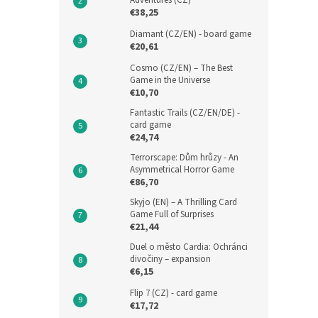
Adventures (CZ)
€38,25
Diamant (CZ/EN) - board game
€20,61
Cosmo (CZ/EN) – The Best
Game in the Universe
€10,70
Fantastic Trails (CZ/EN/DE) -
card game
€24,74
Terrorscape: Dům hrůzy - An
Asymmetrical Horror Game
€86,70
Skyjo (EN) – A Thrilling Card
Game Full of Surprises
€21,44
Duel o město Cardia: Ochránci
divočiny – expansion
€6,15
Flip 7 (CZ) - card game
€17,72