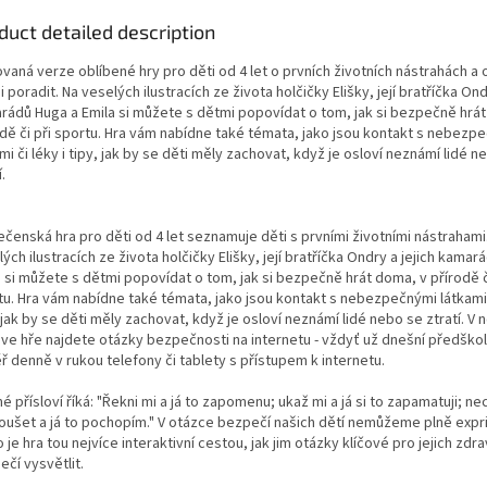
duct detailed description
vaná verze oblíbené hry pro děti od 4 let o prvních životních nástrahách a o
i poradit. Na veselých ilustracích ze života holčičky Elišky, její bratříčka Ond
rádů Huga a Emila si můžete s dětmi popovídat o tom, jak si bezpečně hrá
odě či při sportu. Hra vám nabídne také témata, jako jsou kontakt s nebezp
mi či léky i tipy, jak by se děti měly zachovat, když je osloví neznámí lidé n
.
čenská hra pro děti od 4 let seznamuje děti s prvními životními nástrahami
ých ilustracích ze života holčičky Elišky, její bratříčka Ondry a jejich kamar
 si můžete s dětmi popovídat o tom, jak si bezpečně hrát doma, v přírodě č
tu. Hra vám nabídne také témata, jako jsou kontakt s nebezpečnými látkami č
 jak by se děti měly zachovat, když je osloví neznámí lidé nebo se ztratí. V
 ve hře najdete otázky bezpečnosti na internetu - vždyť už dnešní předškol
 denně v rukou telefony či tablety s přístupem k internetu.
 přísloví říká: "Řekni mi a já to zapomenu; ukaž mi a já si to zapamatuji; n
oušet a já to pochopím." V otázce bezpečí našich dětí nemůžeme plně exp
 je hra tou nejvíce interaktivní cestou, jak jim otázky klíčové pro jejich zdra
čí vysvětlit.