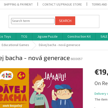
SHIPPING & PAYMENT
CONTACT US/PRAGUE STORE
TERMS AND
SEARCH
co Toys
TCG
Jigsaw Puzzle
Construction Kit
SALE
Educational Games
Dávej bacha - nová generace
ej bacha - nová generace
6033057
€19
Measure
On Re
price:
Delivery 
The item