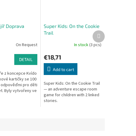
jíř Doprava
Super Kids: On the Cookie
Trail
Next
product
On Request
In stock
(3 pcs)
€18,71
DETAIL
Add to cart
íře z koncepce Kvído
kové kartičky se 100
Super Kids: On the Cookie Trail
 odpověďmi pro děti
— an adventure escape room
et. Byly vytvořeny ve
game for children with 2 linked
se speciální
stories.
 paní Mgr....