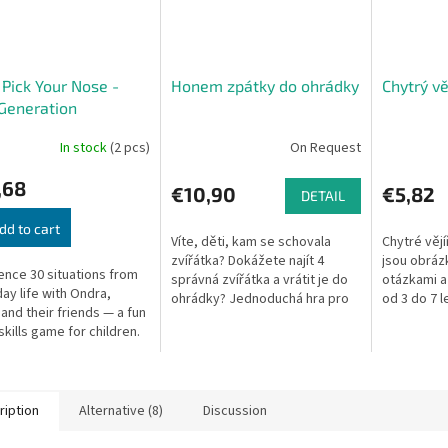
 Pick Your Nose -
Honem zpátky do ohrádky
Chytrý vě
Generation
In stock
(2 pcs)
On Request
,68
€10,90
€5,82
DETAIL
dd to cart
Víte, děti, kam se schovala
Chytré věj
zvířátka? Dokážete najít 4
jsou obráz
ence 30 situations from
správná zvířátka a vrátit je do
otázkami a
ay life with Ondra,
ohrádky? Jednoduchá hra pro
od 3 do 7 l
 and their friends — a fun
rodiny s dětmi od 3 let přináší
spolupráci 
skills game for children.
radost ze hry. Hra Honem...
pedagožkou
ription
Alternative (8)
Discussion