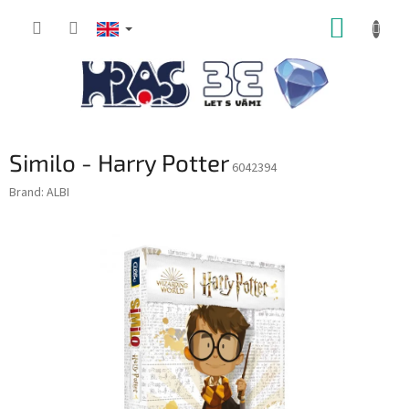
Skip
SHOPP
to
content
CART
Similo - Harry Potter
6042394
Brand:
ALBI