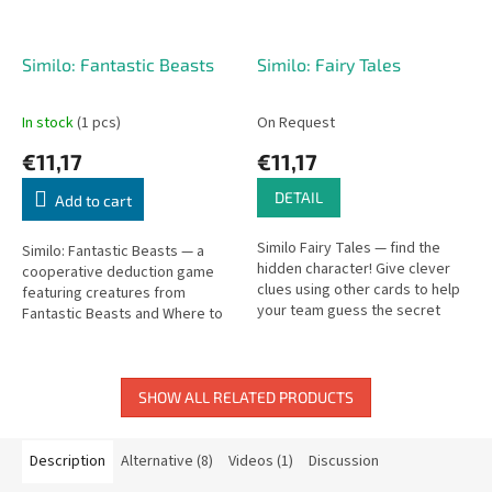
Similo: Fantastic Beasts
Similo: Fairy Tales
In stock
(1 pcs)
On Request
€11,17
€11,17
DETAIL
Add to cart
Similo Fairy Tales — find the
Similo: Fantastic Beasts — a
hidden character! Give clever
cooperative deduction game
clues using other cards to help
featuring creatures from
your team guess the secret
Fantastic Beasts and Where to
character.
Find Them.
SHOW ALL RELATED PRODUCTS
Description
Alternative (8)
Videos (1)
Discussion