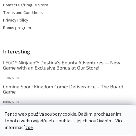
Contact us/Prague Store
Terms and Conditions
Privacy Policy
Bonus program
Interesting
LEGO® Ninjago®: Destiny's Bounty Adventures — New
Game with an Exclusive Bonus at Our Store!
13/07/2026
Coming Soon: Kingdom Come: Deliverance – The Board
Game
08/07/2026
Is Orbito just Tic-Tac-Toe in disguise?
Tento web používá soubory cookie. Dalším procházením
tohoto webu vyjadřujete souhlas s jejich používáním.. Více
27/10/2025
informací
zde
.