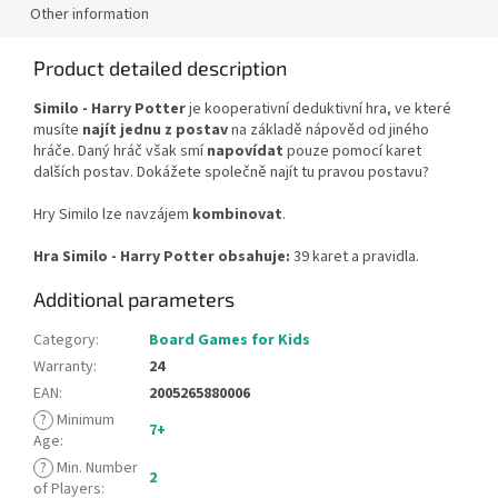
Other information
Product detailed description
Similo - Harry Potter
je kooperativní deduktivní hra, ve které
musíte
najít jednu z postav
na základě nápověd od jiného
hráče. Daný hráč však smí
napovídat
pouze pomocí karet
dalších postav. Dokážete společně najít tu pravou postavu?
Hry Similo lze navzájem
kombinovat
.
Hra Similo - Harry Potter obsahuje:
39 karet a pravidla.
Additional parameters
Category
:
Board Games for Kids
Warranty
:
24
EAN
:
2005265880006
?
Minimum
7+
Age
:
?
Min. Number
2
of Players
: