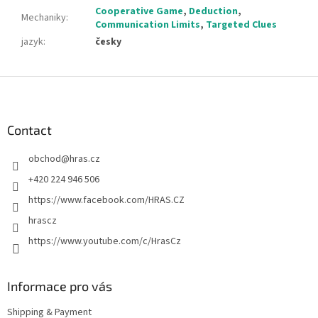
Cooperative Game
,
Deduction
,
Mechaniky
:
Communication Limits
,
Targeted Clues
jazyk
:
česky
F
o
o
t
Contact
e
obchod
@
hras.cz
r
+420 224 946 506
https://www.facebook.com/HRAS.CZ
hrascz
https://www.youtube.com/c/HrasCz
Informace pro vás
Shipping & Payment