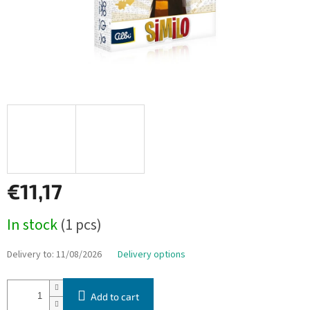
€11,17
Measure
In stock
(1 pcs)
price:
Delivery to:
11/08/2026
Delivery options
Add to cart