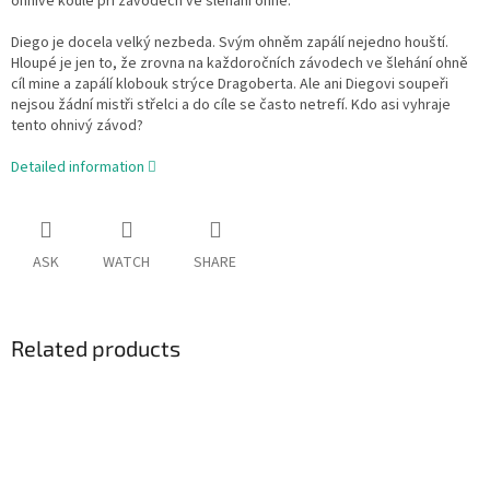
ohnivé koule při závodech ve šlehání ohně.
Diego je docela velký nezbeda. Svým ohněm zapálí nejedno houští.
Hloupé je jen to, že zrovna na každoročních závodech ve šlehání ohně
cíl mine a zapálí klobouk strýce Dragoberta. Ale ani Diegovi soupeři
nejsou žádní mistři střelci a do cíle se často netrefí. Kdo asi vyhraje
tento ohnivý závod?
Detailed information
ASK
WATCH
SHARE
Related products