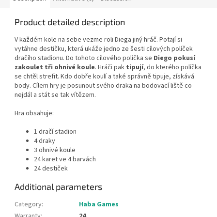
Product detailed description
V každém kole na sebe vezme roli Diega jiný hráč. Potají si
vytáhne destičku, která ukáže jedno ze šesti cílových políček
dračího stadionu. Do tohoto cílového políčka se
Diego pokusí
zakoulet tři ohnivé koule
. Hráči pak
tipují
, do kterého políčka
se chtěl strefit. Kdo dobře koulí a také správně tipuje, získává
body. Cílem hry je posunout svého draka na bodovací liště co
nejdál a stát se tak vítězem.
Hra obsahuje:
1 dračí stadion
4 draky
3 ohnivé koule
24 karet ve 4 barvách
24 destiček
Additional parameters
Category
:
Haba Games
Warranty
:
24