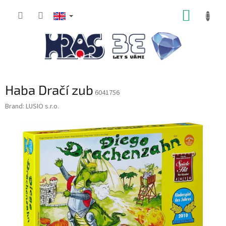
Skip
SHOPP
to
content
CART
Haba Dračí zub
6041756
Brand:
LUSIO s.r.o.