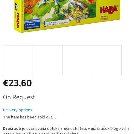
€23,60
Measure
On Request
price:
Delivery options
The item has been sold out…
Dračí zub
je oceňovaná dětská zručnostní hra, v níž dráček Diego vrhá