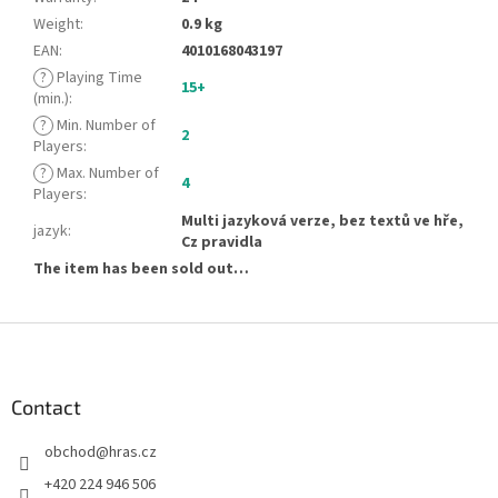
Weight
:
0.9 kg
EAN
:
4010168043197
?
Playing Time
15+
(min.)
:
?
Min. Number of
2
Players
:
?
Max. Number of
4
Players
:
Multi jazyková verze, bez textů ve hře,
jazyk
:
Cz pravidla
The item has been sold out…
F
o
o
t
Contact
e
obchod
@
hras.cz
r
+420 224 946 506