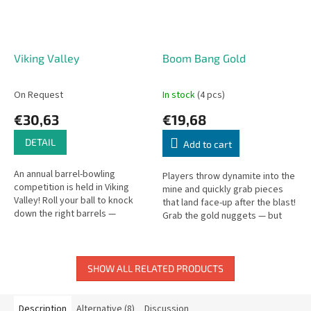
Viking Valley
Boom Bang Gold
On Request
In stock
(4 pcs)
€30,63
€19,68
DETAIL
Add to cart
An annual barrel-bowling
Players throw dynamite into the
competition is held in Viking
mine and quickly grab pieces
Valley! Roll your ball to knock
that land face-up after the blast!
down the right barrels —
Grab the gold nuggets — but
courage, skill, and a little risk
beware of dangers lurking in the
required.
mine!
SHOW ALL RELATED PRODUCTS
Description
Alternative (8)
Discussion