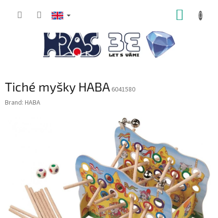
Skip
SHOPP
to
content
CART
Tiché myšky HABA
6041580
Brand:
HABA