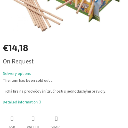
€14,18
Measure
On Request
price:
Delivery options
The item has been sold out…
Tichá hra na procvičování zručnosti s jednoduchými pravidly.
Detailed information
ASK
WATCH
SHARE