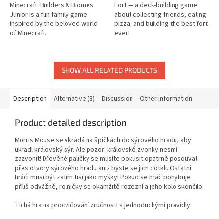
Minecraft: Builders & Biomes
Fort — a deck-building game
Junior is a fun family game
about collecting friends, eating
inspired by the beloved world
pizza, and building the best fort
of Minecraft.
ever!
SHOW ALL RELATED PRODUCTS
Description
Alternative (8)
Discussion
Other information
Product detailed description
Morris Mouse se vkrádá na špičkách do sýrového hradu, aby
ukradl královský sýr. Ale pozor: královské zvonky nesmí
zazvonit! Dřevěné paličky se musíte pokusit opatrně posouvat
přes otvory sýrového hradu aniž byste se jich dotkli. Ostatní
hráči musí být zatím tiší jako myšky! Pokud se hráč pohybuje
příliš odvážně, rolničky se okamžitě rozezní a jeho kolo skončilo.
Tichá hra na procvičování zručnosti s jednoduchými pravidly.