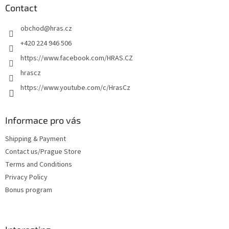
t
Contact
e
obchod
@
hras.cz
r
+420 224 946 506
https://www.facebook.com/HRAS.CZ
hrascz
https://www.youtube.com/c/HrasCz
Informace pro vás
Shipping & Payment
Contact us/Prague Store
Terms and Conditions
Privacy Policy
Bonus program