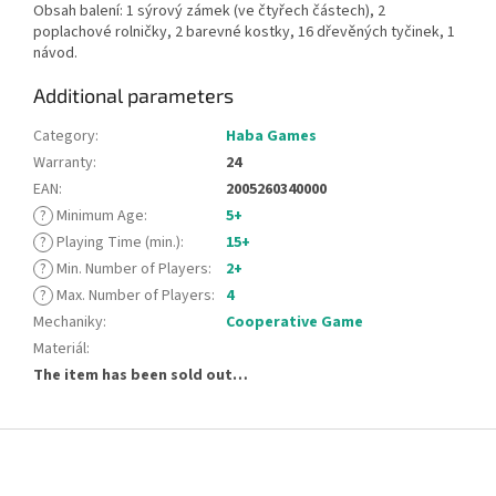
Obsah balení: 1 sýrový zámek (ve čtyřech částech), 2
poplachové rolničky, 2 barevné kostky, 16 dřevěných tyčinek, 1
návod.
Additional parameters
Category
:
Haba Games
Warranty
:
24
EAN
:
2005260340000
?
Minimum Age
:
5+
?
Playing Time (min.)
:
15+
?
Min. Number of Players
:
2+
?
Max. Number of Players
:
4
Mechaniky
:
Cooperative Game
Materiál
:
The item has been sold out…
F
o
o