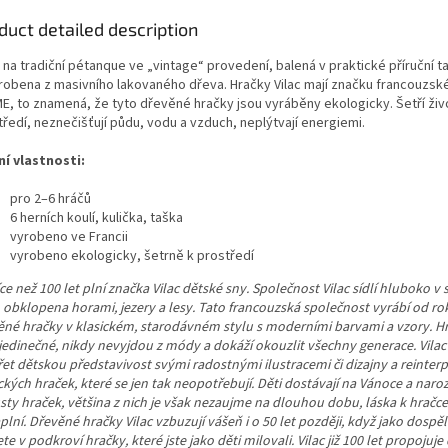
duct detailed description
 na tradiční pétanque ve „vintage“ provedení, balená v praktické příruční t
yrobena z masivního lakovaného dřeva. Hračky Vilac mají značku francouzsk
E, to znamená, že tyto dřevěné hračky jsou vyráběny ekologicky. Šetří živ
ředí, neznečišťují půdu, vodu a vzduch, neplýtvají energiemi.
ní vlastnosti:
pro 2–6 hráčů
6 herních koulí, kulička, taška
vyrobeno ve Francii
vyrobeno ekologicky, šetrně k prostředí
íce než 100 let plní značka Vilac dětské sny. Společnost Vilac sídlí hluboko v 
, obklopena horami, jezery a lesy. Tato francouzská společnost vyrábí od ro
ěné hračky v klasickém, starodávném stylu s moderními barvami a vzory. Hr
 jedinečné, nikdy nevyjdou z módy a dokáží okouzlit všechny generace. Vil
et dětskou představivost svými radostnými ilustracemi či dizajny a reinterp
ckých hraček, které se jen tak neopotřebují. Děti dostávají na Vánoce a naro
sty hraček, většina z nich je však nezaujme na dlouhou dobu, láska k hračce
lní. Dřevěné hračky Vilac vzbuzují vášeň i o 50 let později, když jako dosp
te v podkroví hračky, které jste jako děti milovali. Vilac již 100 let propojuje 