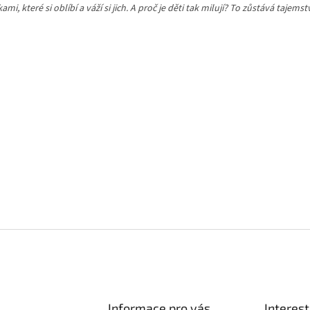
ami, které si oblíbí a váží si jich. A proč je děti tak milují? To zůstává tajems
Informace pro vás
Interest