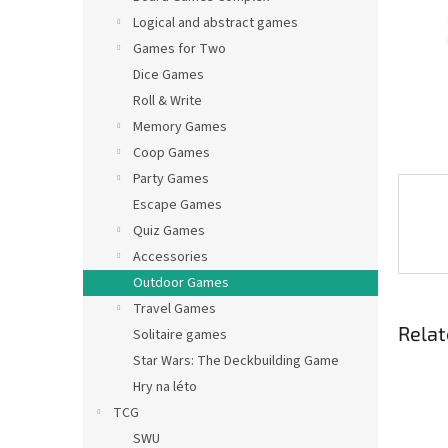
Logical and abstract games
Games for Two
Dice Games
Roll & Write
Memory Games
Coop Games
Party Games
Escape Games
Quiz Games
Accessories
Outdoor Games
Travel Games
Relat
Solitaire games
Star Wars: The Deckbuilding Game
Hry na léto
TCG
SWU