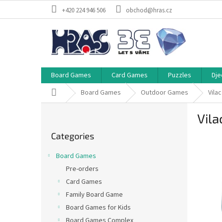
Skip
+420 224 946 506
obchod@hras.cz
to
content
Board Games
Card Games
Puzzles
Dje
Home
Board Games
Outdoor Games
Vila
S
Vila
i
Skip
d
Categories
categories
e
b
Board Games
a
Pre-orders
r
Card Games
Family Board Game
Board Games for Kids
Board Games Complex