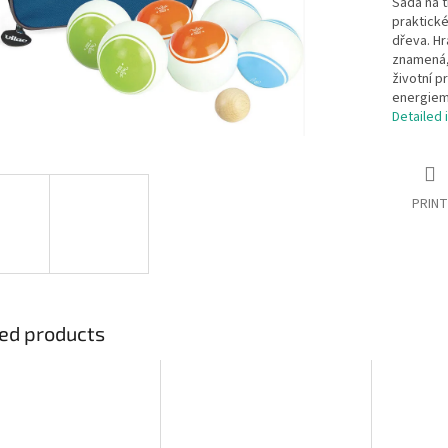
Sada na t
praktické
dřeva. Hr
znamená, 
životní p
energiem
Detailed 
PRINT
ed products