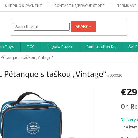
SHIPPING & PAYMENT
CONTACT US/PRAGUE STORE
TERMS AND
SEARCH
co Toys
TCG
Jigsaw Puzzle
Construction Kit
SALE
c Pétanque s taškou „Vintage“
c Pétanque s taškou „Vintage“
5060026
€29
Measure
On Re
price:
Delivery 
The item