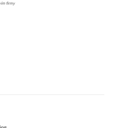
tvím firmy
ing