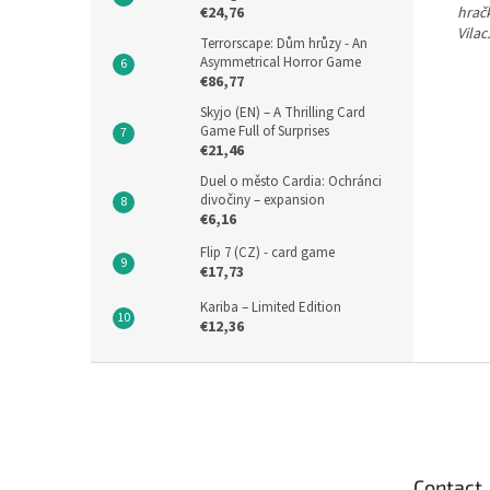
hračk
€24,76
Vilac.
Terrorscape: Dům hrůzy - An
Asymmetrical Horror Game
€86,77
Skyjo (EN) – A Thrilling Card
Game Full of Surprises
€21,46
Duel o město Cardia: Ochránci
divočiny – expansion
€6,16
Flip 7 (CZ) - card game
€17,73
Kariba – Limited Edition
€12,36
F
o
o
t
e
Contact