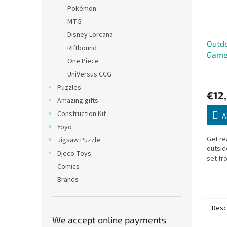
Pokémon
MTG
Disney Lorcana
Outd
Riftbound
Games
One Piece
– Kví
UniVersus CCG
Puzzles
€12
Amazing gifts
Construction Kit
A
Yoyo
Get re
Jigsaw Puzzle
outsid
Djeco Toys
set fr
Comics
Brands
Desc
We accept online payments