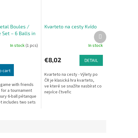
etal Boules /
Kvarteto na cesty Kvído
Set – 6 Balls in
Next
product
se
In stock
(1 pcs)
In stock
€8,02
DETAIL
o cart
Kvarteto na cesty - Výlety po
ČR je klasická hra kvarteto,
 game with friends
ve které se snažíte nasbírat co
e for a tournament
nejvíce čtveřic
uxury 6-ball pétanque
karet zajímavých míst se
et includes two sets
stejným tématem.
, made from durable
el. Each ball...