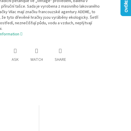
radiční pétanque ve „vintage“ provedení, balená v
 příruční tašce. Sada je vyrobena z masivního lakovaného
ačky Vilac mají značku francouzské agentury ADEME, to
že tyto dřevěné hračky jsou vyráběny ekologicky. Šetří
rostředí, neznečišťují půdu, vodu a vzduch, neplýtvají
i.
information
ASK
WATCH
SHARE