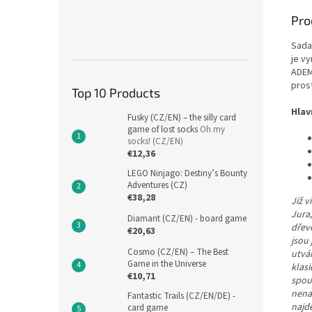
Pro
Sada
je v
ADEM
prost
Top 10 Products
Hlav
Fusky (CZ/EN) – the silly card
game of lost socks
Oh my
socks! (CZ/EN)
€12,36
LEGO Ninjago: Destiny’s Bounty
Adventures (CZ)
€38,28
Již v
Jura
Diamant (CZ/EN) - board game
dřev
€20,63
jsou
Cosmo (CZ/EN) – The Best
utvář
Game in the Universe
klasi
€10,71
spou
nenap
Fantastic Trails (CZ/EN/DE) -
najde
card game