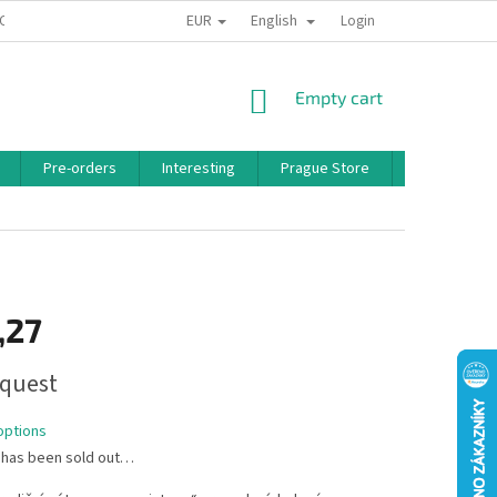
EUR
English
 CONDITIONS
PRIVACY POLICY
BONUS PROGRAM
Login
SHOPPING
Empty cart
CART
Pre-orders
Interesting
Prague Store
Brands
,27
quest
options
 has been sold out…