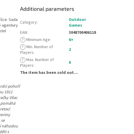
Additional parameters
ašce. Sada
Outdoor
Category
:
é agentury
Games
otní
EAN
:
3048700406118
?
Minimum Age
:
6+
?
Min. Number of
2
Players
:
?
Max. Number of
6
Players
:
The item has been sold out…
srdci pohoří
ku 1911
ačky Vilac
ac pomáhá
retací
zeniny
 se
ělí náhodou
děti s