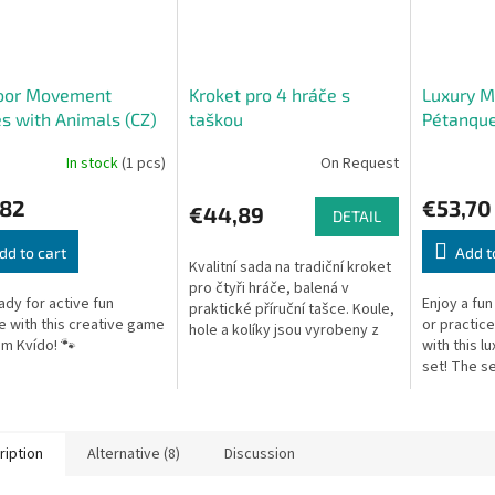
oor Movement
Kroket pro 4 hráče s
Luxury M
 with Animals (CZ)
taškou
Pétanque 
do
Metal Ca
In stock
(1 pcs)
On Request
,82
€53,70
€44,89
DETAIL
dd to cart
Add t
Kvalitní sada na tradiční kroket
pro čtyři hráče, balená v
ady for active fun
Enjoy a fun
praktické příruční tašce. Koule,
e with this creative game
or practic
hole a kolíky jsou vyrobeny z
om Kvído! 🐾
with this l
masivního lakovaného dřeva.
set! The s
Hračky Vilac mají značku...
of 3 balls
chromed ste
ription
Alternative (8)
Discussion