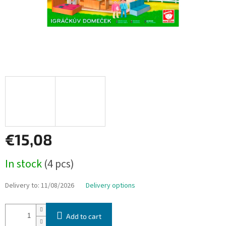
€15,08
Measure
In stock
(4 pcs)
price:
Delivery to:
11/08/2026
Delivery options
Add to cart