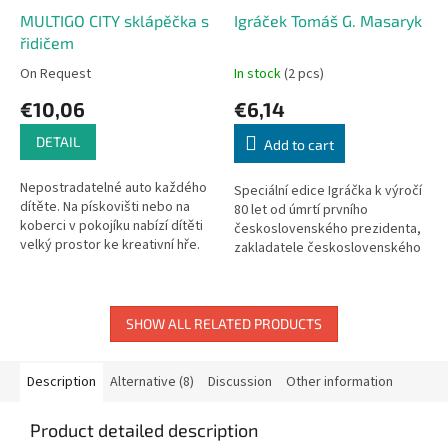
MULTIGO CITY sklápěčka s
Igráček Tomáš G. Masaryk
řidičem
On Request
In stock
(2 pcs)
€10,06
€6,14
DETAIL
Add to cart
Nepostradatelné auto každého
Speciální edice Igráčka k výročí
dítěte. Na pískovišti nebo na
80 let od úmrtí prvního
koberci v pokojíku nabízí dítěti
československého prezidenta,
velký prostor ke kreativní hře.
zakladatele československého
Balení obsahuje řidiče Igráčka.
státu, významného státnika,
historika, filozofa a pedagoga.
SHOW ALL RELATED PRODUCTS
Description
Alternative (8)
Discussion
Other information
Product detailed description