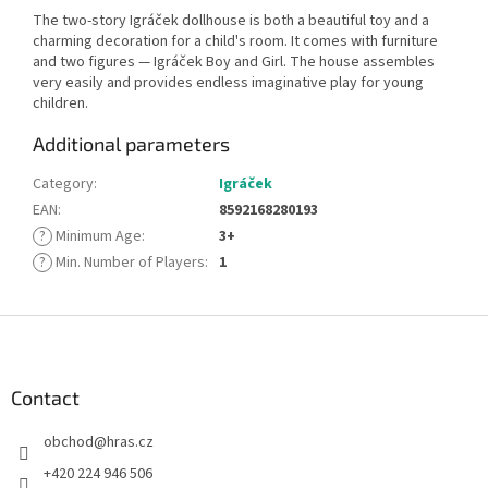
The two-story Igráček dollhouse is both a beautiful toy and a
charming decoration for a child's room. It comes with furniture
and two figures — Igráček Boy and Girl. The house assembles
very easily and provides endless imaginative play for young
children.
Additional parameters
Category
:
Igráček
EAN
:
8592168280193
?
Minimum Age
:
3+
?
Min. Number of Players
:
1
F
o
o
t
Contact
e
obchod
@
hras.cz
r
+420 224 946 506