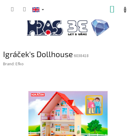
Skip
SHOPP
to
content
CART
Igráček's Dollhouse
6038418
Brand:
Efko