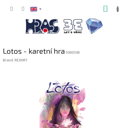
Skip
SHOPP
to
content
CART
Lotos - karetní hra
5060348
Brand:
REXHRY