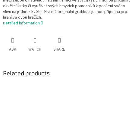
mezi sebou o nadvládu nad nimi. Hráči ve svých tazích mohou přikládat
okvětní lístky či využívat svých hmyzích pomocníků k posílení svého
vlivu na jedné z květin. Hra má originální grafiku a je moc příjemná pro
hraní ve dvou hráčích.
Detailed information
ASK
WATCH
SHARE
Related products