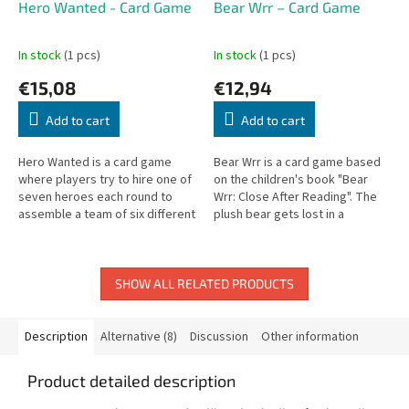
Hero Wanted - Card Game
Bear Wrr – Card Game
In stock
(1 pcs)
In stock
(1 pcs)
€15,08
€12,94
Add to cart
Add to cart
Hero Wanted is a card game
Bear Wrr is a card game based
where players try to hire one of
on the children's book "Bear
seven heroes each round to
Wrr: Close After Reading". The
assemble a team of six different
plush bear gets lost in a
heroes — the winning condition.
mysterious book factory and
must find the 4 key parts
hidden...
SHOW ALL RELATED PRODUCTS
Description
Alternative (8)
Discussion
Other information
Product detailed description