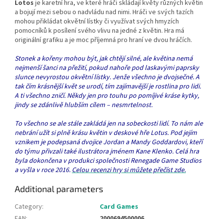
Lotos
je karetní hra, ve které hráči skládají květy různých květin
a bojují mezi sebou o nadvládu nad nimi. Hráči ve svých tazích
mohou přikládat okvětní lístky či využívat svých hmyzích
pomocníků k posílení svého vlivu na jedné z květin. Hra má
originální grafiku a je moc příjemná pro hraní ve dvou hráčích.
Stonek a kořeny mohou být, jak chtějí silné, ale květina nemá
nejmenší šanci na přežití, pokud nahoře pod laskavými paprsky
slunce nevyrostou okvětní lístky. Jenže všechno je dvojsečné. A
tak čím krásnější květ se urodí, tím zajímavější je rostlina pro lidi.
A ti všechno zničí. Někdy jen pro touhu po pomíjivé kráse kytky,
jindy se zdánlivě hlubším cílem – nesmrtelnost.
To všechno se ale stále zakládá jen na sobeckosti lidí. To nám ale
nebrání užít si plně krásu květin v deskové hře Lotus. Pod jejím
vznikem je podepsaná dvojice Jordan a Mandy Goddardovi, kteří
do týmu přivzali také ilustrátora jménem Kane Klenko. Celá hra
byla dokončena v produkci společnosti Renegade Game Studios
a vyšla v roce 2016.
Celou recenzi hry si můžete přečíst zde.
Additional parameters
Category
:
Card Games
EAN
:
2000694500006