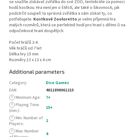
se snažíte získávat zvířátka do své ZOO, tentokráte za pomoci
hodů kostkou. Hra není jen o štěstí, ale také o šikovnosti, jak
podstrčit soupeři ta správná zvířátka a sám získat ty, co
potřebujete.
Kostkové Zooloretto
je velmi příjemná hra
malých rozměrů, která se perfektně hodí pro hraní s dětmi či na
odpočinkové hraní dospělých.
Počet hráčů 2-4
Věk hráčů od 7 let
Délka hry 15 min
Rozměry:13 x 13 x 4 cm
Additional parameters
Category
:
Dice Games
EAN
:
4011898061215
?
Minimum Age
:
7+
?
Playing Time
15+
(min.)
:
?
Min. Number of
2
Players
:
?
Max. Number
4
of Players
: