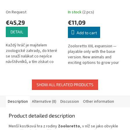
On Request
In stock
(2 pcs)
€45,29
€11,09
DETAIL
Add to cart
Každý hráč je majitelem
Zooloretto XXL expansion —
zoologické zahrady, do které
playable only with the base
se snaží nalákat co nejvíce
version. New animals and
návštěvníků, a tím získat co
exciting options to grow your
největší množství bodů. Pokud
zoo even further!
se někomu daří získat pro svoji
zoo...
SHOW ALL RELATED PRODUCTS
Description
Alternative (8)
Discussion
Other information
Product detailed description
Menší kostková hra z rodiny
Zooloretto
, v níž se jako obvykle