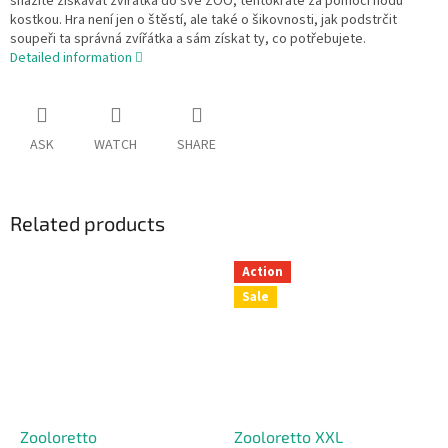
snažíte získávat zvířátka do své ZOO, tentokráte za pomoci hodů
kostkou. Hra není jen o štěstí, ale také o šikovnosti, jak podstrčit
soupeři ta správná zvířátka a sám získat ty, co potřebujete.
Detailed information
ASK
WATCH
SHARE
Related products
Action
Sale
Zooloretto
Zooloretto XXL