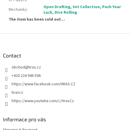
Open Drafting
,
Set Collection
,
Push Your
Mechaniky
:
Luck
,
Dice Rolling
The item has been sold out…
F
o
o
t
Contact
e
obchod
@
hras.cz
r
+420 224 946 506
https://www.facebook.com/HRAS.CZ
hrascz
https://www.youtube.com/c/HrasCz
Informace pro vás
Shipping & Payment