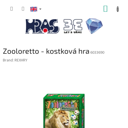
Skip
SHOPP
to
content
CART
Zooloretto - kostková hra
6033690
Brand:
REXHRY