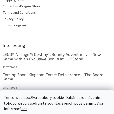
Contact us/Prague Store
Terms and Conditions
Privacy Policy
Bonus program
Interesting
LEGO® Ninjago®: Destiny's Bounty Adventures — New
Game with an Exclusive Bonus at Our Store!
13/07/2026
Coming Soon: Kingdom Come: Deliverance – The Board
Game
08/07/2026
Is Orbito just Tic-Tac-Toe in disguise?
Tento web používá soubory cookie. Dalším procházením
tohoto webu vyjadřujete souhlas s jejich používáním.. Více
27/10/2025
informací
zde
.