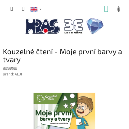
Skip
SHOPP
to
content
CART
Kouzelné čtení - Moje první barvy a
tvary
6039598
Brand:
ALBI