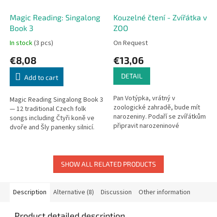
Magic Reading: Singalong
Kouzelné čtení - Zvířátka v
Book 3
ZOO
In stock
(3 pcs)
On Request
€8,08
€13,06
DETAIL
Add to cart
Pan Votýpka, vrátný v
Magic Reading Singalong Book 3
zoologické zahradě, bude mít
— 12 traditional Czech folk
narozeniny. Podaří se zvířátkům
songs including Čtyři koně ve
připravit narozeninové
dvoře and Šly panenky silnicí.
překvapení? Interaktivní kniha s
veselými ilustracemi Libora
Drobného...
SHOW ALL RELATED PRODUCTS
Description
Alternative (8)
Discussion
Other information
Product detailed description