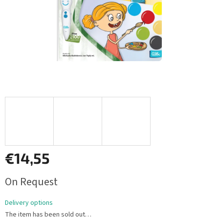
€14,55
Measure
On Request
price:
Delivery options
The item has been sold out…