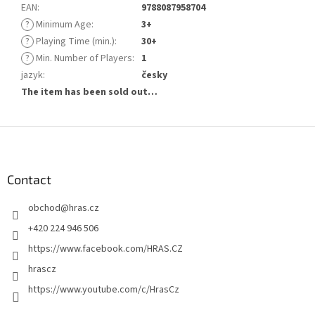
EAN
:
9788087958704
?
Minimum Age
:
3+
?
Playing Time (min.)
:
30+
?
Min. Number of Players
:
1
jazyk
:
česky
The item has been sold out…
F
o
o
t
Contact
e
obchod
@
hras.cz
r
+420 224 946 506
https://www.facebook.com/HRAS.CZ
hrascz
https://www.youtube.com/c/HrasCz