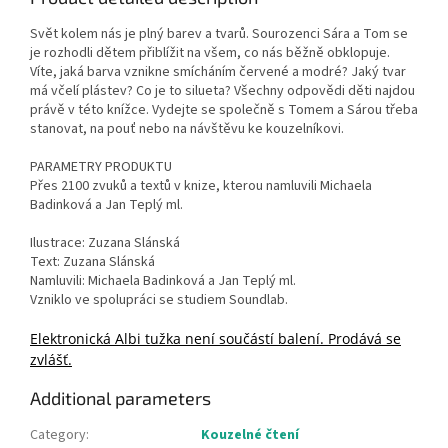
Svět kolem nás je plný barev a tvarů. Sourozenci Sára a Tom se
je rozhodli dětem přiblížit na všem, co nás běžně obklopuje.
Víte, jaká barva vznikne smícháním červené a modré? Jaký tvar
má včelí plástev? Co je to silueta? Všechny odpovědi děti najdou
právě v této knížce. Vydejte se společně s Tomem a Sárou třeba
stanovat, na pouť nebo na návštěvu ke kouzelníkovi.
PARAMETRY PRODUKTU
Přes 2100 zvuků a textů v knize, kterou namluvili Michaela
Badinková a Jan Teplý ml.
Ilustrace: Zuzana Slánská
Text: Zuzana Slánská
Namluvili: Michaela Badinková a Jan Teplý ml.
Vzniklo ve spolupráci se studiem Soundlab.
Elektronická Albi tužka není součástí balení. Prodává se
zvlášť.
Additional parameters
Category
:
Kouzelné čtení