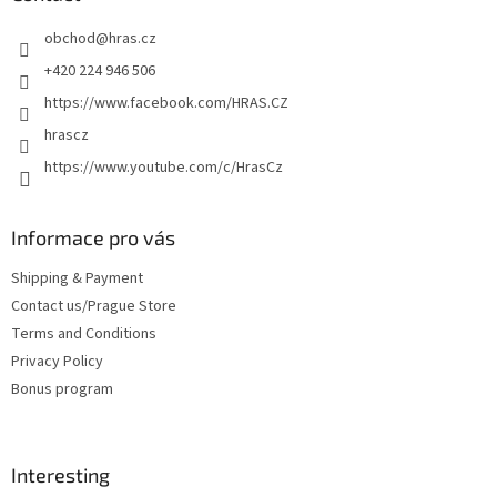
e
obchod
@
hras.cz
r
+420 224 946 506
https://www.facebook.com/HRAS.CZ
hrascz
https://www.youtube.com/c/HrasCz
Informace pro vás
Shipping & Payment
Contact us/Prague Store
Terms and Conditions
Privacy Policy
Bonus program
Interesting