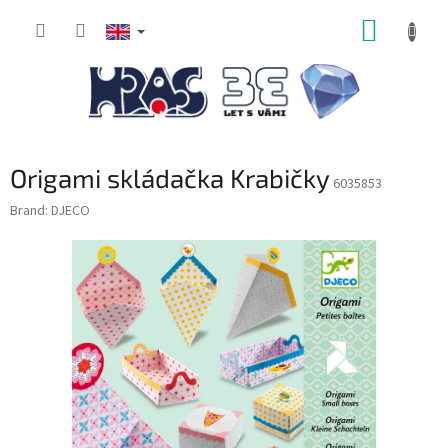
Skip
SHOPP
to
content
CART
Origami skládačka Krabičky
6035853
Brand:
DJECO