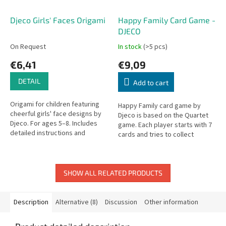
Djeco Girls' Faces Origami
Happy Family Card Game -
DJECO
On Request
In stock
(>5 pcs)
€6,41
€9,09
DETAIL
Add to cart
Origami for children featuring
Happy Family card game by
cheerful girls' face designs by
Djeco is based on the Quartet
Djeco. For ages 5–8. Includes
game. Each player starts with 7
detailed instructions and
cards and tries to collect
colorful origami sheets.
complete families of four by
asking other players for cards.
SHOW ALL RELATED PRODUCTS
Description
Alternative (8)
Discussion
Other information