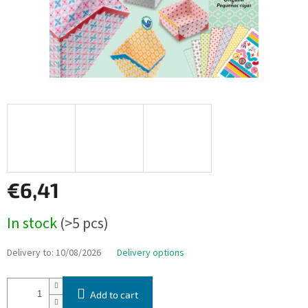
€6,41
Measure
In stock
(>5 pcs)
price:
Delivery to:
10/08/2026
Delivery options
Add to cart