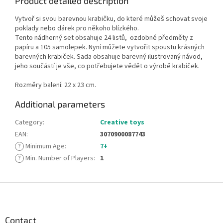
Product detailed description
Vytvoř si svou barevnou krabičku, do které můžeš schovat svoje
poklady nebo dárek pro někoho blízkého.
Tento nádherný set obsahuje 24 listů, ozdobné předměty z
papíru a 105 samolepek. Nyní můžete vytvořit spoustu krásných
barevných krabiček. Sada obsahuje barevný ilustrovaný návod,
jeho součástí je vše, co potřebujete vědět o výrobě krabiček.
Rozměry balení: 22 x 23 cm.
Additional parameters
Category
:
Creative toys
EAN
:
3070900087743
?
Minimum Age
:
7+
?
Min. Number of Players
:
1
F
o
o
t
Contact