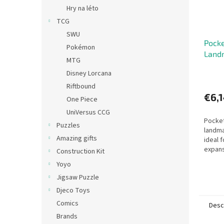
Hry na léto
TCG
SWU
Pocke
Pokémon
Land
MTG
Disney Lorcana
Riftbound
€6,
One Piece
UniVersus CCG
Pocket
Puzzles
landm
Amazing gifts
ideal f
expans
Construction Kit
Republ
Yoyo
pack c
Jigsaw Puzzle
six ca
Djeco Toys
Comics
Desc
Brands