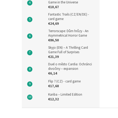
Game in the Universe
€10,67
Fantastic Trails (CZ/EN/DE) -
card game
€24,69
Terrorscape: Dům hrůzy - An
Asymmetrical Horror Game
€86,50
Skyjo (EN) – A Thrilling Card
Game Full of Surprises
€21,39
Duel o město Cardia: Ochránci
divočiny – expansion
€6,14
Flip 7 (CZ) - card game
€17,68
Kariba – Limited Edition
€12,32
F
o