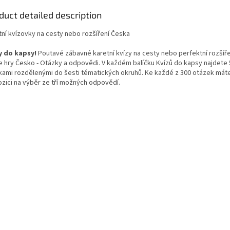
duct detailed description
tní kvízovky na cesty nebo rozšíření Česka
y do kapsy!
Poutavé zábavné karetní kvízy na cesty nebo perfektní rozšíře
e hry Česko - Otázky a odpovědi. V každém balíčku Kvízů do kapsy najdete 
kami rozdělenými do šesti tématických okruhů. Ke každé z 300 otázek mát
ozici na výběr ze tří možných odpovědí.