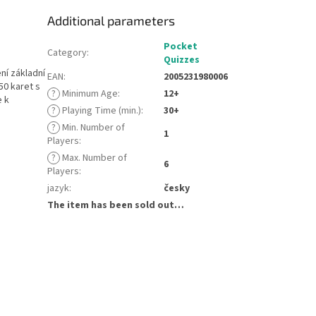
Additional parameters
Pocket
Category
:
Quizzes
ní základní
EAN
:
2005231980006
50 karet s
?
Minimum Age
:
12+
e k
?
Playing Time (min.)
:
30+
?
Min. Number of
1
Players
:
?
Max. Number of
6
Players
:
jazyk
:
česky
The item has been sold out…