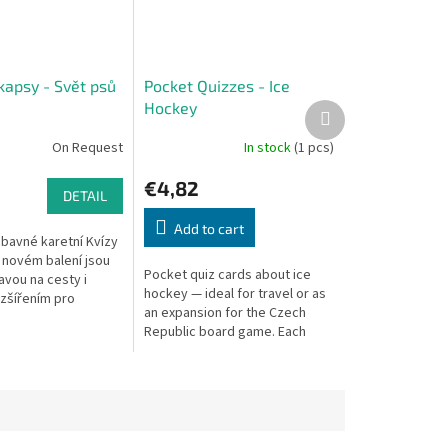
kapsy - Svět psů
Pocket Quizzes - Ice
Hockey
Next
product
On Request
In stock
(1 pcs)
€4,82
DETAIL
Add to cart
bavné karetní Kvízy
 novém balení jsou
Pocket quiz cards about ice
avou na cesty i
hockey — ideal for travel or as
zšířením pro
an expansion for the Czech
ru Česko - Otázky a
Republic board game. Each
V každé krabičce
pack contains 50 questions in
six categories.