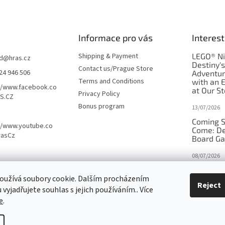
Informace pro vás
Interest
Shipping & Payment
LEGO® Ni
d
@
hras.cz
Destiny'
Contact us/Prague Store
24 946 506
Adventu
Terms and Conditions
with an 
//www.facebook.co
at Our St
Privacy Policy
S.CZ
Bonus program
13/07/2026
Coming S
//www.youtube.co
Come: De
rasCz
Board G
08/07/2026
Is Orbito
oužívá soubory cookie. Dalším procházením
in disgui
Reject
vyjadřujete souhlas s jejich používáním.. Více
27/10/2025
e
.