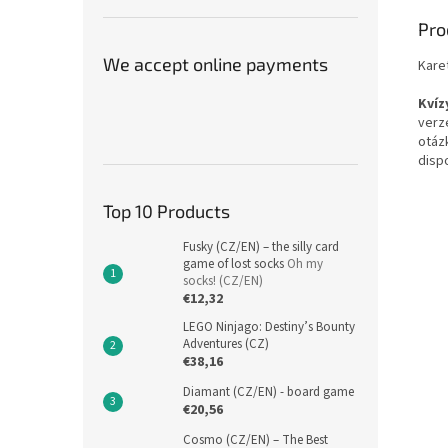
Pro
We accept online payments
Kare
Kvíz
verz
otáz
disp
Top 10 Products
Fusky (CZ/EN) – the silly card
game of lost socks
Oh my
socks! (CZ/EN)
€12,32
LEGO Ninjago: Destiny’s Bounty
Adventures (CZ)
€38,16
Diamant (CZ/EN) - board game
€20,56
Cosmo (CZ/EN) – The Best