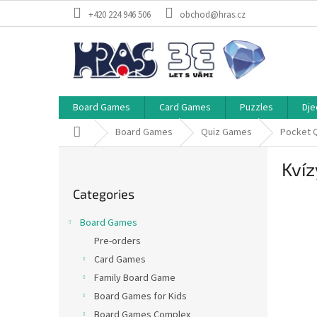
Skip
+420 224 946 506
obchod@hras.cz
to
content
Board Games
Card Games
Puzzles
Dje
Home
Board Games
Quiz Games
Pocket 
S
Kvíz
i
Skip
d
Categories
categories
e
b
Board Games
a
Pre-orders
r
Card Games
Family Board Game
Board Games for Kids
Board Games Complex