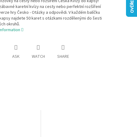
vízovky na cesty nebo rozšíření Česka Kvízy do kapsy!
ábavné karetní kvízy na cesty nebo perfektní rozšíření
verze hry Česko - Otázky a odpovědi. V každém balíčku
kapsy najdete 50 karet s otázkami rozdělenými do šesti
ých okruhů.
information
ASK
WATCH
SHARE