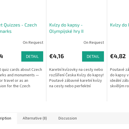
t Quizzes - Czech
Kvízy do kapsy -
Kvízy do 
marks
Olympijské hry II
On Request
On Request
14
€4,16
€4,82
DETAIL
DETAIL
 quiz cards about Czech
Karetní kvízovky na cesty nebo
Poutavé zá
arks and monuments —
rozšíření Česka Kvízy do kapsy!
do kapsy v
or travel or as an
Poutavé zábavné karetní kvízy
ideální záb
ion for the Czech
na cesty nebo perfektní
skvělým ro
ic board game. Each
rozšíření základní verze hry
deskovou h
ontains 50 questions in
Česko - Otázky a odpovědi....
odpovědi. 
tegories.
Kvízů...
ription
Alternative (8)
Discussion