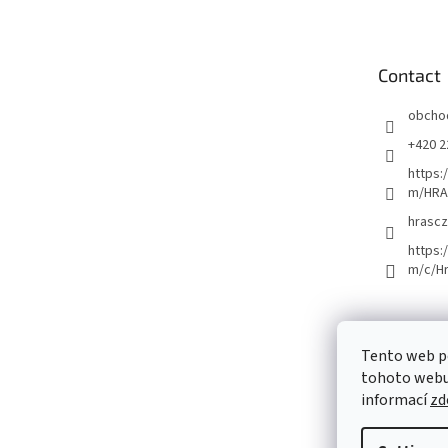
o
t
e
Contact
r
obcho
+420 2
https:
m/HRA
hrascz
https:
m/c/H
Tento web p
tohoto webu 
informací
zd