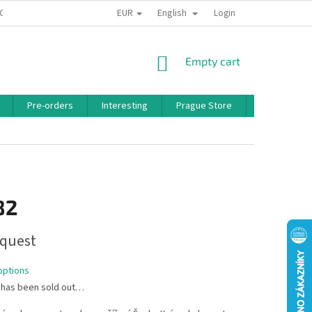
EUR
English
 CONDITIONS
PRIVACY POLICY
BONUS PROGRAM
Login
SHOPPING
Empty cart
CART
Pre-orders
Interesting
Prague Store
Brands
82
quest
options
 has been sold out…