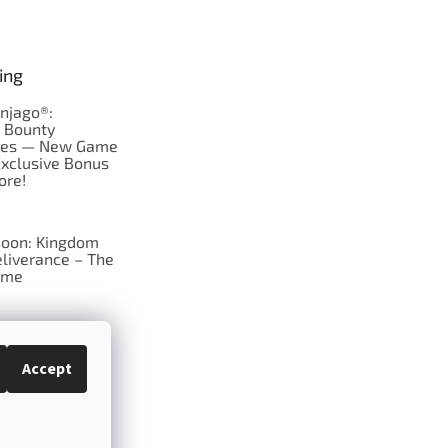
ing
njago®:
s Bounty
res — New Game
Exclusive Bonus
ore!
oon: Kingdom
liverance – The
ame
 just Tic-Tac-Toe
se?
Accept