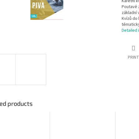
Karetní k
Poutavé z
základní 
Kvízů do 
tématick
Detailed 
PRINT
ed products