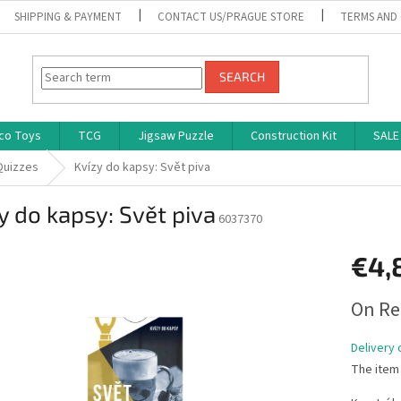
SHIPPING & PAYMENT
CONTACT US/PRAGUE STORE
TERMS AND
SEARCH
co Toys
TCG
Jigsaw Puzzle
Construction Kit
SALE
Quizzes
Kvízy do kapsy: Svět piva
y do kapsy: Svět piva
6037370
€4,
Measure
On Re
price:
Delivery 
The item